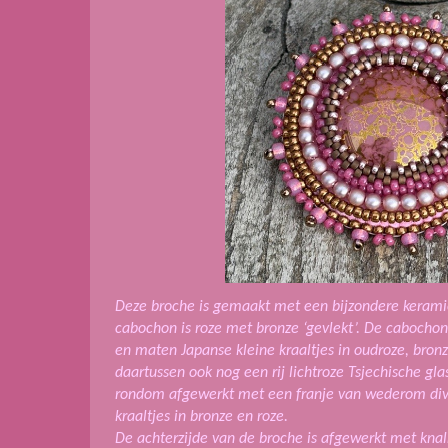
Deze broche is gemaakt met een bijzondere kerami
cabochon is roze met bronze ‘gevlekt’. De cabocho
en maten Japanse kleine kraaltjes in oudroze, bronz
daartussen ook nog een rij lichtroze Tsjechische gla
rondom afgewerkt met een franje van wederom div
kraaltjes in bronze en roze.
De achterzijde van de broche is afgewerkt met knal