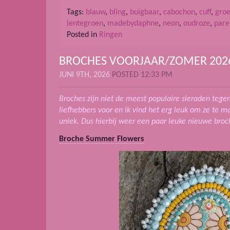
Tags:
blauw
,
bling
,
buigbaar
,
cabochon
,
cuff
,
gro
lentegroen
,
madebydaphne
,
neon
,
oudroze
,
pare
Posted in
Ringen
BROCHES VOORJAAR/ZOMER 202
JUNI 9TH, 2026
POSTED 12:33 PM
Broches zijn niet de meest populaire sieraden tegen
liefhebbers voor en ik vind het erg leuk om ze te m
uniek. Dus hierbij weer een paar leuke nieuwe broc
Broche Summer Flowers