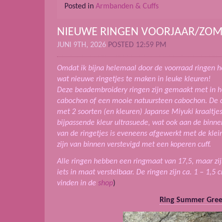
Posted in
Armbanden & Cuffs
NIEUWE RINGEN VOORJAAR/ZOM
JUNI 9TH, 2026
POSTED 12:59 PM
Omdat ik bijna helemaal door de voorraad ringen h
wat nieuwe ringetjes te maken in leuke kleuren!
Deze beadembroidery ringen zijn gemaakt met in h
cabochon of een mooie natuursteen cabochon. De 
met 2 soorten (en kleuren) Japanse Miyuki kraaltjes
bijpassende kleur ultrasuede, wat ook aan de binnen
van de ringetjes is eveneens afgewerkt met de klei
zijn van binnen verstevigd met een koperen cuff.
Alle ringen hebben een ringmaat van 17,5, maar zi
iets in maat verstelbaar. De ringen zijn ca. 1 – 1,5
vinden in de
shop
)
Ring Summer Gre