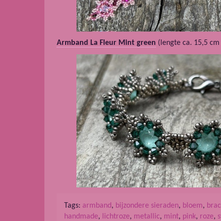
Armband La Fleur Mint green
(lengte ca. 15,5 cm
Tags:
armband
,
bijzondere sieraden
,
bloem
,
brac
handmade
,
lichtroze
,
metallic
,
mint
,
pink
,
roze
,
s