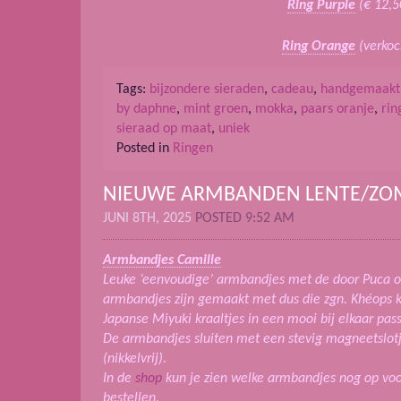
Ring Purple
(€ 12,5
Ring Orange
(verkoc
Tags:
bijzondere sieraden
,
cadeau
,
handgemaakt
by daphne
,
mint groen
,
mokka
,
paars oranje
,
rin
sieraad op maat
,
uniek
Posted in
Ringen
NIEUWE ARMBANDEN LENTE/ZO
JUNI 8TH, 2025
POSTED 9:52 AM
Armbandjes Camille
Leuke ‘eenvoudige’ armbandjes met de door Puca 
armbandjes zijn gemaakt met dus die zgn. Khéops kr
Japanse Miyuki kraaltjes in een mooi bij elkaar pa
De armbandjes sluiten met een stevig magneetslotj
(nikkelvrij).
In de
shop
kun je zien welke armbandjes nog op voo
bestellen.