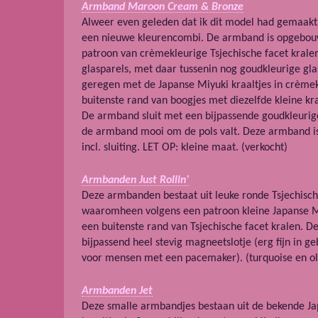
Armband Maroon Cream & Bronze
Alweer even geleden dat ik dit model had gemaakt, 
een nieuwe kleurencombi. De armband is opgebou
patroon van crèmekleurige Tsjechische facet kralen
glasparels, met daar tussenin nog goudkleurige glas
geregen met de Japanse Miyuki kraaltjes in crème
buitenste rand van boogjes met diezelfde kleine kra
De armband sluit met een bijpassende goudkleurige
de armband mooi om de pols valt. Deze armband is
incl. sluiting. LET OP: kleine maat. (verkocht)
Armbanden Just Rollin’
Deze armbanden bestaat uit leuke ronde Tsjechisch
waaromheen volgens een patroon kleine Japanse Mi
een buitenste rand van Tsjechische facet kralen. D
bijpassend heel stevig magneetslotje (erg fijn in g
voor mensen met een pacemaker). (turquoise en oli
Armbanden Jet
Deze smalle armbandjes bestaan uit de bekende Ja