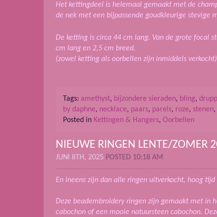
Het kettingdeel is helemaal gemaakt met de champa
de nek met een bijpassende goudkleurige stevige m
De ketting is circa 44 cm lang. Van de grote focal s
cm lang en 2,5 cm breed.
(zowel ketting als oorbellen zijn inmiddels verkocht)
Tags:
amethyst
,
bijzondere sieraden
,
bling
,
drupp
by daphne
,
necklace
,
paars
,
parels
,
roze
,
stenen
Posted in
Kettingen & Hangers
,
Oorbellen
NIEUWE RINGEN LENTE/ZOMER 2
JUNI 8TH, 2025
POSTED 10:18 AM
En ineens zijn dan alle ringen uitverkocht, hoog ti
Deze beadembroidery ringen zijn gemaakt met in h
cabochon of een mooie natuursteen cabochon. Dez