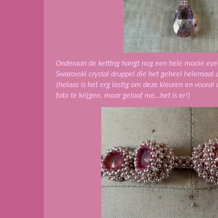
Onderaan de ketting hangt nog een hele mooie eyec
Swarovski crystal druppel die het geheel helemaal 
(helaas is het erg lastig om deze kleuren en vooral
foto te krijgen, maar geloof me…het is er!)