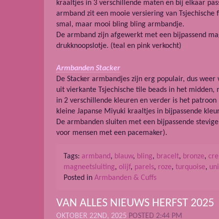
kraaltjes in 3 verschillende maten en bij elkaar p
armband zit een mooie versiering van Tsjechische f
smal, maar mooi bling bling armbandje.
De armband zijn afgewerkt met een bijpassend mag
drukknoopslotje. (teal en pink verkocht)
Armbanden Stacker
De Stacker armbandjes zijn erg populair, dus weer
uit vierkante Tsjechische tile beads in het midden
in 2 verschillende kleuren en verder is het patro
kleine Japanse Miyuki kraaltjes in bijpassende kleur
De armbanden sluiten met een bijpassende stevige 
voor mensen met een pacemaker).
Tags:
armband
,
blauw
,
bling
,
bracelt
,
bronze
,
cr
magneetsluiting
,
olijf
,
parels
,
roze
,
turquoise
,
un
Posted in
Armbanden & Cuffs
VAN ALLES NIEUWS HERFST 2025
OKTOBER 22ND, 2025
POSTED 2:44 PM