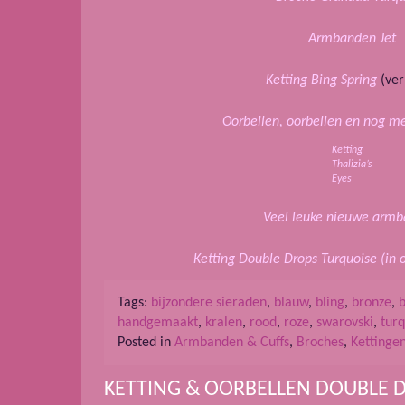
Armbanden Jet
Ketting Bing Spring
(ver
Oorbellen, oorbellen en nog me
Ketting
Thalizia’s
Eyes
Veel leuke nieuwe armb
Ketting Double Drops Turquoise (in
Tags:
bijzondere sieraden
,
blauw
,
bling
,
bronze
,
b
handgemaakt
,
kralen
,
rood
,
roze
,
swarovski
,
tur
Posted in
Armbanden & Cuffs
,
Broches
,
Kettinge
KETTING & OORBELLEN DOUBLE 