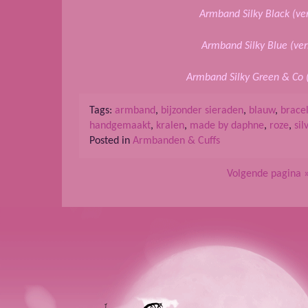
Armband Silky Black
(ve
Armband Silky Blue
(ve
Armband Silky Green & Co (
Tags:
armband
,
bijzonder sieraden
,
blauw
,
brace
handgemaakt
,
kralen
,
made by daphne
,
roze
,
sil
Posted in
Armbanden & Cuffs
Volgende pagina 