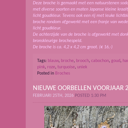
Deze broche is gemaakt met een natuurstenen soda
met diverse soorten en maten Japanse kleine kraalt
licht goudkleur. Tevens ook een rij met leuke lichtb
broche rondom afgewerkt met een franje van weder
licht goudkleur.
De achterzijde van de broche is afgewerkt met don
bronskleurige brochespeld.
De broche is ca. 4,2 x 4,2 cm groot. (€ 16,-)
Tags:
blauw
,
broche
,
brooch
,
cabochon
,
goud
,
ha
pink
,
roze
,
turquoise
,
uniek
Posted in
Broches
NIEUWE OORBELLEN VOORJAAR 
FEBRUARI 25TH, 2026
POSTED 1:30 PM