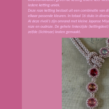
iedere ketting uniek.
Deze roze ketting bestaat uit een combinatie van dive
elkaar passende kleuren. In totaal 16 stuks in diverse
Al deze rivoli’s zijn omrand met kleine Japanse Miyu
roze en oudroze. De gehele linkerzijde (kettingdeel)
zelfde (lichtroze) kralen gemaakt.