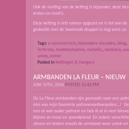
Ook de sluiting van de ketting is bijzonder, deze be
kralen en rivoli’s.
Deze ketting is iets ruimer opgezet en is tot aan de
gedeelte met de Swarovski druppel is nog eens ca. 
Tags:
a-symmetrisch
,
bijzondere sieraden
,
bling
,
lichtroze
,
madebydaphne
,
metallic
,
necklace
,
ou
uniek
,
zomer
Posted in
Kettingen & Hangers
ARMBANDEN LA FLEUR – NIEUW
JUNI 10TH, 2026
POSTED 12:42 PM
De La Fleur armbanden zijn gemaakt naar een patro
één van mijn favoriete patronenontwerpsters…)
.
De
een al wat ouder patroon en heb ik al in veel kle
blijven zo mooi en sprankelend. En iedere verschil
stenen en kralen maakt de armband weer uniek en 