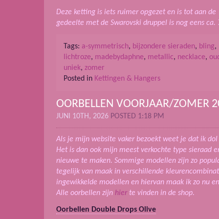
Deze ketting is iets ruimer opgezet en is tot aan de
gedeelte met de Swarovski druppel is nog eens ca. 
Tags:
a-symmetrisch
,
bijzondere sieraden
,
bling
,
lichtroze
,
madebydaphne
,
metallic
,
necklace
,
ou
uniek
,
zomer
Posted in
Kettingen & Hangers
OORBELLEN VOORJAAR/ZOMER 2
JUNI 10TH, 2026
POSTED 1:18 PM
Als je mijn website vaker bezoekt weet je dat ik do
Het is dan ook mijn meest verkochte type sieraad en
nieuwe te maken. Sommige modellen zijn zo populai
tegelijk van maak in verschillende kleurencombinat
ingewikkelde modellen en hiervan maak ik zo nu en
Alle oorbellen zijn
hier
te vinden in de shop.
Oorbellen Double Drops Olive