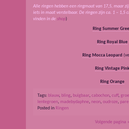
Alle ringen hebben een ringmaat van 17,5, maar zi
iets in maat verstelbaar. De ringen zijn ca. 1 – 1,5
vinden in de
shop
)
Ring Summer Gre
Ring Royal Blue
Ring Mocca Leopard
(ve
Ring Vintage Pin
Ring Orange
Tags:
blauw
,
bling
,
buigbaar
,
cabochon
,
cuff
,
gro
lentegroen
,
madebydaphne
,
neon
,
oudroze
,
pare
Posted in
Ringen
Volgende pagina 