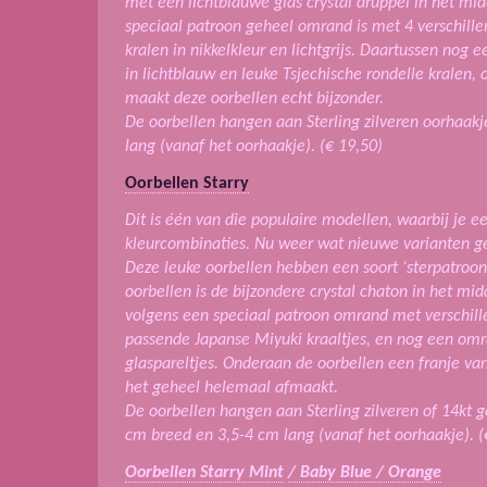
met een lichtblauwe glas crystal druppel in het mi
speciaal patroon geheel omrand is met 4 verschill
kralen in nikkelkleur en lichtgrijs. Daartussen nog 
in lichtblauw en leuke Tsjechische rondelle kralen, 
maakt deze oorbellen echt bijzonder.
De oorbellen hangen aan Sterling zilveren oorhaakj
lang (vanaf het oorhaakje). (€ 19,50)
Oorbellen Starry
Dit is één van die populaire modellen, waarbij je 
kleurcombinaties. Nu weer wat nieuwe varianten 
Deze leuke oorbellen hebben een soort ‘sterpatroon’
oorbellen is de bijzondere crystal chaton in het mid
volgens een speciaal patroon omrand met verschille
passende Japanse Miyuki kraaltjes, en nog een omr
glaspareltjes. Onderaan de oorbellen een franje v
het geheel helemaal afmaakt.
De oorbellen hangen aan Sterling zilveren of 14kt go
cm breed en 3,5-4 cm lang (vanaf het oorhaakje). (
Oorbellen Starry Mint
/ Baby Blue / Orange