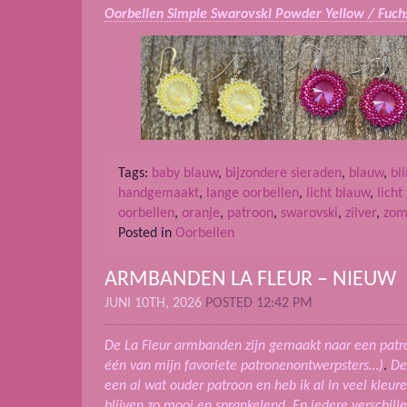
Oorbellen Simple Swarovski Powder Yellow / Fuch
Tags:
baby blauw
,
bijzondere sieraden
,
blauw
,
bl
handgemaakt
,
lange oorbellen
,
licht blauw
,
licht
oorbellen
,
oranje
,
patroon
,
swarovski
,
zilver
,
zom
Posted in
Oorbellen
ARMBANDEN LA FLEUR – NIEUW
JUNI 10TH, 2026
POSTED 12:42 PM
De La Fleur armbanden zijn gemaakt naar een patro
één van mijn favoriete patronenontwerpsters…)
.
De
een al wat ouder patroon en heb ik al in veel kle
blijven zo mooi en sprankelend. En iedere verschil