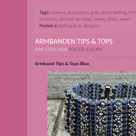
Tags:
cadeau
,
eucalyptus
,
grijs
,
korte ketting
,
lic
necklace
,
sieraad op maat
,
uniek
,
zilver
,
zwart
Posted in
Kettingen & Hangers
ARMBANDEN TIPS & TOPS
JUNI 12TH, 2026
POSTED 6:32 AM
Armband Tips & Tops Blue