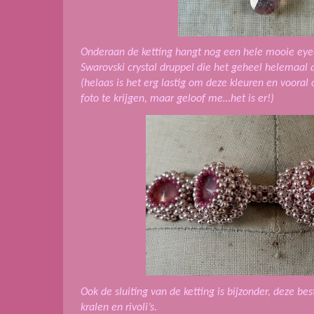
Onderaan de ketting hangt nog een hele mooie eyec
Swarovski crystal druppel die het geheel helemaal 
(helaas is het erg lastig om deze kleuren en vooral
foto te krijgen, maar geloof me…het is er!)
Ook de sluiting van de ketting is bijzonder, deze be
kralen en rivoli’s.