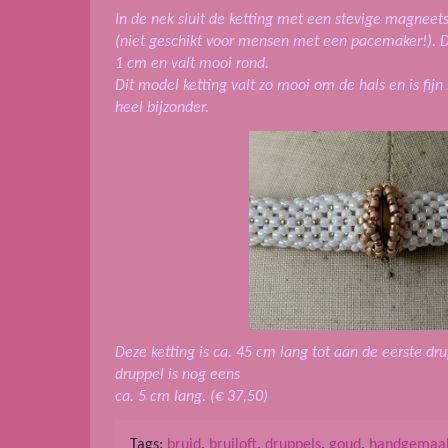
In de nek sluit de ketting met een stevige magneetsl
(niet geschikt voor mensen met een pacemaker!). De
1 cm en valt mooi rond.
Dit model ketting valt zo mooi om de hals en is fijn
heel bijzonder.
Deze ketting is ca. 45 cm lang tot aan de eerste dr
druppel is nog eens
ca. 5 cm lang. (€ 37,50)
Tags:
bruid
,
bruiloft
,
druppels
,
goud
,
handgemaa