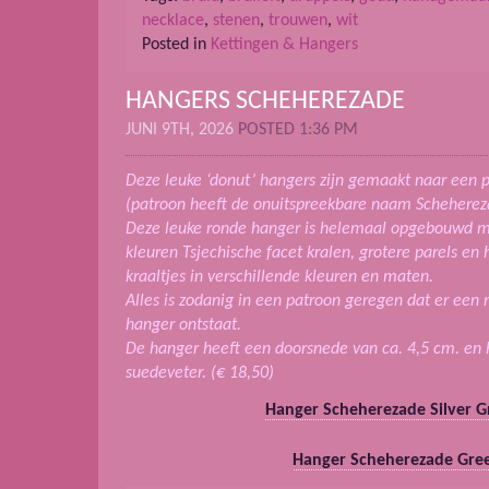
necklace
,
stenen
,
trouwen
,
wit
Posted in
Kettingen & Hangers
HANGERS SCHEHEREZADE
JUNI 9TH, 2026
POSTED 1:36 PM
Deze leuke ‘donut’ hangers zijn gemaakt naar een p
(patroon heeft de onuitspreekbare naam Schehere
Deze leuke ronde hanger is helemaal opgebouwd m
kleuren Tsjechische facet kralen, grotere parels en
kraaltjes in verschillende kleuren en maten.
Alles is zodanig in een patroon geregen dat er een 
hanger ontstaat.
De hanger heeft een doorsnede van ca. 4,5 cm. en
suedeveter. (€ 18,50)
Hanger Scheherezade Silver G
Hanger Scheherezade Gre