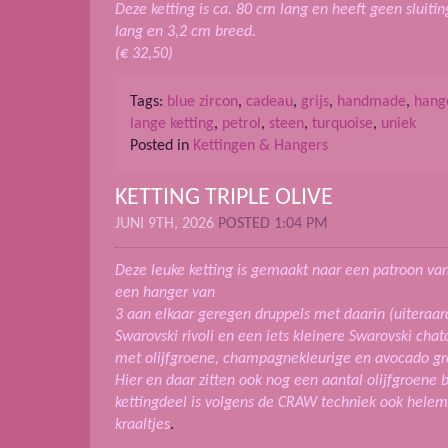
Deze ketting is ca. 80 cm lang en heeft geen sluiti
lang en 3,2 cm breed.
(€ 32,50)
Tags:
blue zircon
,
cadeau
,
grijs
,
handmade
,
hang
lange ketting
,
petrol
,
steen
,
turquoise
,
uniek
Posted in
Kettingen & Hangers
KETTING TRIPLE OLIVE
JUNI 9TH, 2026
POSTED 1:04 PM
Deze leuke ketting is gemaakt naar een patroon van
een hanger van
3 aan elkaar geregen druppels met daarin (uiteraar
Swarovski rivoli en een iets kleinere Swarovski cha
met olijfgroene, champagnekleurige en avocado gro
Hier en daar zitten ook nog een aantal olijfgroene 
kettingdeel is volgens de CRAW techniek ook helem
kraaltjes
.