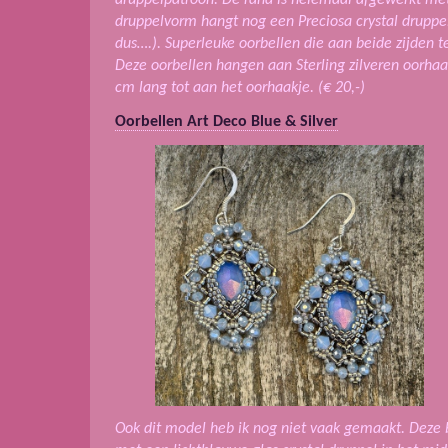
druppelpatroon. De rand is helemaal afgewerkt met
druppelvorm hangt nog een Preciosa crystal druppel
dus….). Superleuke oorbellen die aan beide zijden te
Deze oorbellen hangen aan Sterling zilveren oorhaak
cm lang tot aan het oorhaakje. (€ 20,-)
Oorbellen Art Deco Blue & Silver
Ook dit model heb ik nog niet vaak gemaakt. Deze 