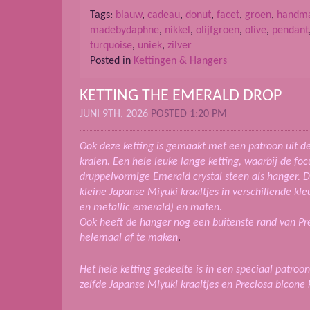
Tags:
blauw
,
cadeau
,
donut
,
facet
,
groen
,
handm
madebydaphne
,
nikkel
,
olijfgroen
,
olive
,
pendant
turquoise
,
uniek
,
zilver
Posted in
Kettingen & Hangers
KETTING THE EMERALD DROP
JUNI 9TH, 2026
POSTED 1:20 PM
Ook deze ketting is gemaakt met een patroon uit 
kralen. Een hele leuke lange ketting, waarbij de foc
druppelvormige Emerald crystal steen als hanger. 
kleine Japanse Miyuki kraaltjes in verschillende k
en metallic emerald) en maten.
Ook heeft de hanger nog een buitenste rand van Pre
helemaal af te maken
.
Het hele ketting gedeelte is in een speciaal patroo
zelfde Japanse Miyuki kraaltjes en Preciosa bicone k