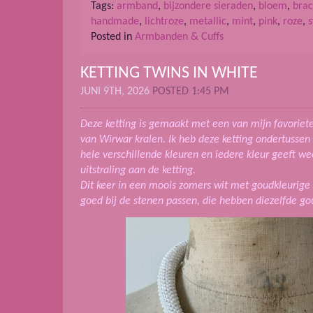
Tags:
armband
,
bijzondere sieraden
,
bloem
,
brac
handmade
,
lichtroze
,
metallic
,
mint
,
pink
,
roze
,
s
Posted in
Armbanden & Cuffs
KETTING TWINS IN WHITE
JUNI 9TH, 2026
POSTED 1:45 PM
Deze ketting is gemaakt met een van mijn favorie
van Wirwar kralen. Ik heb deze ketting ondertussen
hele verschillende kleuren en iedere kleur geeft w
uitstraling aan de ketting.
Dit keer in een moois zomers wit met goudkleurige 
goed bij de stenen passen, die hebben diezelfde go