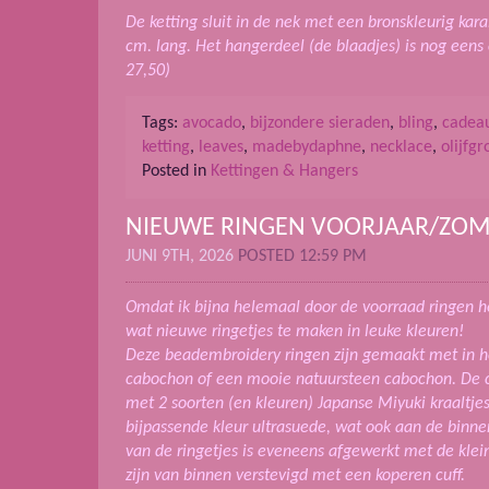
De ketting sluit in de nek met een bronskleurig karab
cm. lang. Het hangerdeel (de blaadjes) is nog eens 
27,50)
Tags:
avocado
,
bijzondere sieraden
,
bling
,
cadea
ketting
,
leaves
,
madebydaphne
,
necklace
,
olijfg
Posted in
Kettingen & Hangers
NIEUWE RINGEN VOORJAAR/ZOM
JUNI 9TH, 2026
POSTED 12:59 PM
Omdat ik bijna helemaal door de voorraad ringen h
wat nieuwe ringetjes te maken in leuke kleuren!
Deze beadembroidery ringen zijn gemaakt met in h
cabochon of een mooie natuursteen cabochon. De 
met 2 soorten (en kleuren) Japanse Miyuki kraaltjes
bijpassende kleur ultrasuede, wat ook aan de binnen
van de ringetjes is eveneens afgewerkt met de klei
zijn van binnen verstevigd met een koperen cuff.