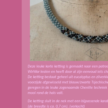
Deze leuke korte ketting is gemaakt naar een patr
WirWar kralen en heeft door al zijn eenvoud iets ch
De ketting bestaat geheel uit eucalyptus en zilverkl
voorzijde afgewisseld met blauw/zwarte Tsjechische f
geregen in de leuke zogenaamde Chenille techniek 
mooi rond de hals valt.
De ketting sluit in de nek met een bijpassende karab
(de breedte is ca. 0,7 cm).
(verkocht)