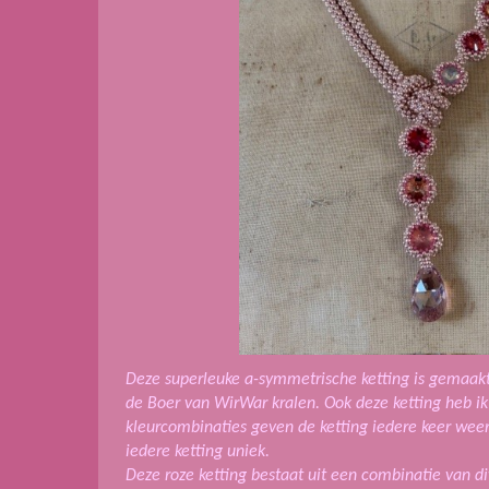
Deze superleuke a-symmetrische ketting is gemaak
de Boer van WirWar kralen. Ook deze ketting heb i
kleurcombinaties geven de ketting iedere keer wee
iedere ketting uniek.
Deze roze ketting bestaat uit een combinatie van dive