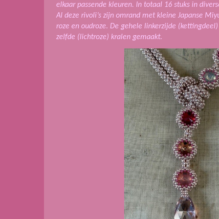
elkaar passende kleuren. In totaal 16 stuks in diverse
Al deze rivoli’s zijn omrand met kleine Japanse Miyu
roze en oudroze. De gehele linkerzijde (kettingdeel)
zelfde (lichtroze) kralen gemaakt.