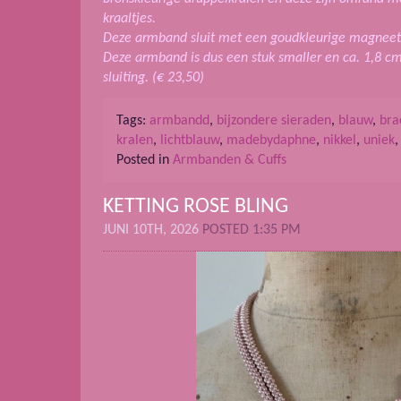
kraaltjes.
Deze armband sluit met een goudkleurige magneet i
Deze armband is dus een stuk smaller en ca. 1,8 cm
sluiting. (€ 23,50)
Tags:
armbandd
,
bijzondere sieraden
,
blauw
,
bra
kralen
,
lichtblauw
,
madebydaphne
,
nikkel
,
uniek
Posted in
Armbanden & Cuffs
KETTING ROSE BLING
JUNI 10TH, 2026
POSTED 1:35 PM