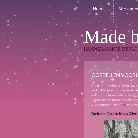
Home
Afrekene
Made 
HANDGEMAAKTE SIERAD
OORBELLEN VOORJ
Als je mijn website vaker bezo
verkochte type sieraad en ik b
dat ik er echt meerdere tegeli
ingewikkelde modellen en hier
Alle oorbellen zijn
hier
te vinde
Oorbellen Double Drops Olive