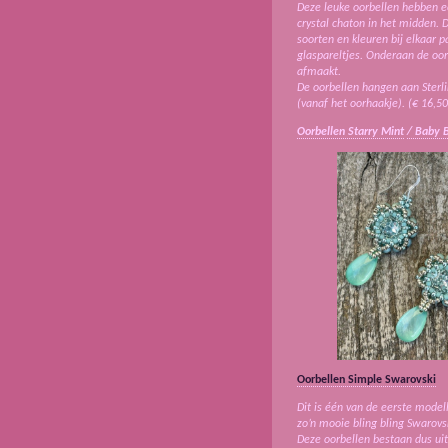
Deze leuke oorbellen hebben ee
crystal chaton in het midden. 
soorten en kleuren bij elkaar 
glaspareltjes. Onderaan de oo
afmaakt.
De oorbellen hangen aan Sterlin
(vanaf het oorhaakje). (€ 16,50
Oorbellen Starry Mint
/ Baby 
Oorbellen Simple Swarovski
Dit is één van de eerste model
zo’n mooie bling bling Swarovs
Deze oorbellen bestaan dus uit