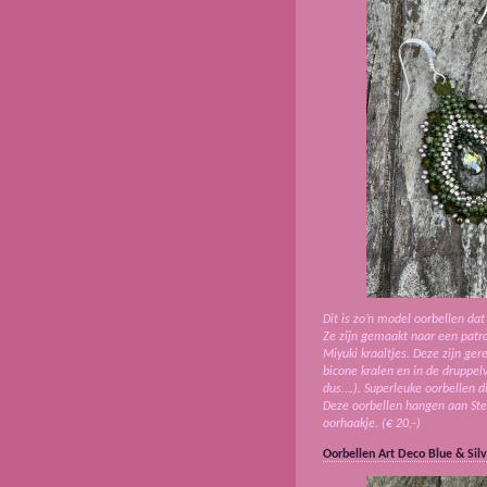
Dit is zo’n model oorbellen dat 
Ze zijn gemaakt naar een patro
Miyuki kraaltjes. Deze zijn g
bicone kralen en in de druppel
dus….). Superleuke oorbellen di
Deze oorbellen hangen aan Ster
oorhaakje. (€ 20,-)
Oorbellen Art Deco Blue & Silv