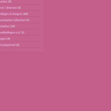
roches
(9)
rst / diversen
(4)
ettingen & Hangers
(64)
asterpiece Collection
(5)
orbellen
(29)
relkettingen e.d.
(1)
ingen
(4)
ncategorized
(3)