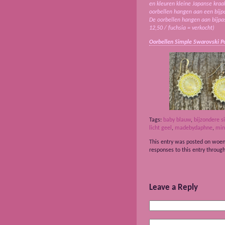
en kleuren kleine Japanse kraal
oorbellen hangen aan een bijpas
De oorbellen hangen aan bijpass
12,50 / fuchsia = verkocht)
Oorbellen Simple Swarovski Po
Tags:
baby blauw
,
bijzondere s
licht geel
,
madebydaphne
,
min
This entry was posted on woens
responses to this entry throug
Leave a Reply