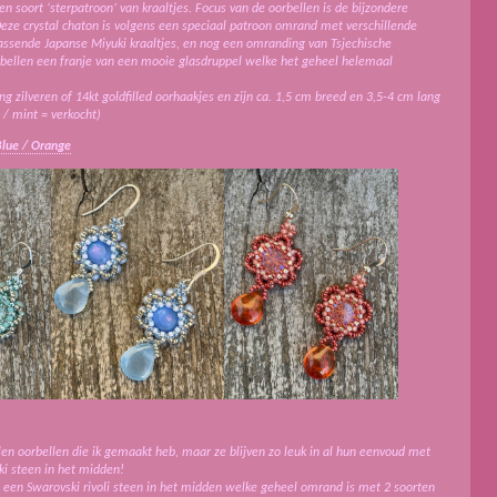
n soort ‘sterpatroon’ van kraaltjes. Focus van de oorbellen is de bijzondere
Deze crystal chaton is volgens een speciaal patroon omrand met verschillende
passende Japanse Miyuki kraaltjes, en nog een omranding van Tsjechische
rbellen een franje van een mooie glasdruppel welke het geheel helemaal
g zilveren of 14kt goldfilled oorhaakjes en zijn ca. 1,5 cm breed en 3,5-4 cm lang
 / mint = verkocht)
Blue / Orange
len oorbellen die ik gemaakt heb, maar ze blijven zo leuk in al hun eenvoud met
ki steen in het midden!
 een Swarovski rivoli steen in het midden welke geheel omrand is met 2 soorten