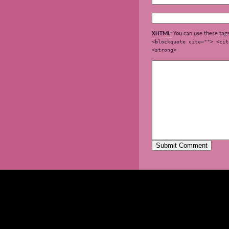
XHTML:
You can use these tag
<blockquote cite=""> <cit
<strong>