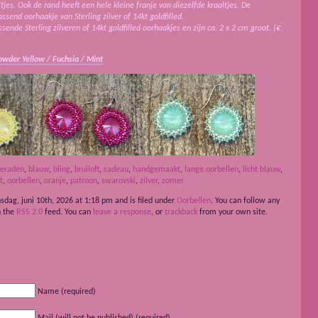
tjes. Ook de rand heeft een hele kleine franje van diezelfde kraaltjes. De
send oorhaakje van Sterling zilver of 14kt goldfilled.
ende Sterling zilveren of 14kt goldfilled oorhaakjes en zijn ca. 2 x 2 cm groot. (€
wder Yellow / Fuchsia / Mint
ieraden
,
blauw
,
bling
,
bruiloft
,
cadeau
,
handgemaakt
,
lange oorbellen
,
licht blauw
,
t
,
oorbellen
,
oranje
,
patroon
,
swarovski
,
zilver
,
zomer
dag, juni 10th, 2026 at 1:18 pm and is filed under
Oorbellen
. You can follow any
h the
RSS 2.0
feed. You can
leave a response
, or
trackback
from your own site.
Name (required)
Mail (will not be published) (required)