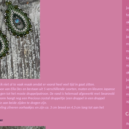
ju
f
o
a
ju
m
m
f
n
o
ju
ik niet al te vaak maak omdat er vooral heel veel tijd in gaat zitten.
ju
on van Ella Des en bestaan uit 5 verschillende soorten, maten en kleuren Japanse
eregen tot het mooie druppelpatroon. De rand is helemaal afgewerkt met Swarovski
m
vorm hangt nog een Preciosa crystal druppeltje (een druppel in een druppel
ap
e aan beide zijden te dragen zijn.
ling zilveren oorhaakjes en zijn ca. 3 cm breed en 4,3 cm lang tot aan het
C
er
A