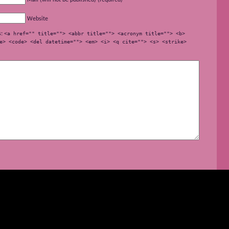
Website
s:
<a href="" title=""> <abbr title=""> <acronym title=""> <b>
e> <code> <del datetime=""> <em> <i> <q cite=""> <s> <strike>