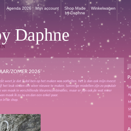
n
Agenda 2026
Mijn account
Shop Made
Winkelwagen
by Daphne
by Daphne
EN
AAR/ZOMER 2026
P
ekt weet je dat ik dol ben op het maken van oorbellen. Het is dan ook mijn meest
lijf het leuk vinden om weer nieuwe te maken. Sommige modellen zijn zo populair
A
jk van maak in verschillende kleurencombinaties, maar er zijn ook de wat meer
A
van maak ik zo nu en dan een enkel paar.
n in de shop.
M
S
W
A