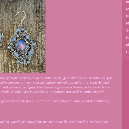
B
Ke
K
M
O
Pa
R
U
 vaak gemaakt. Deze bijzondere oorbellen zijn gemaakt met een lichtblauwe glas
welke vervolgens in een speciaal patroon geheel omrand is met 4 verschillende
n nikkelkleur en lichtgrijs. Daartussen nog een paar Swarovski bicone kralen in
 rondelle kralen, ook in lichtblauw. Dit patroon maakt deze oorbellen echt
ng zilveren oorhaakjes en zijn 2,8 cm breed en 4 cm lang (vanaf het oorhaakje).
modellen, waarbij je eeuwig kan spelen met de kleurcombinaties. Nu weer wat