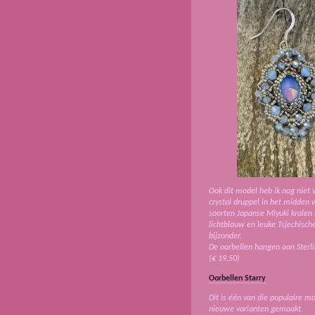
Ook dit model heb ik nog niet
crystal druppel in het midden 
soorten Japanse Miyuki kralen i
lichtblauw en leuke Tsjechische
bijzonder.
De oorbellen hangen aan Sterli
(€ 19,50)
Oorbellen Starry
Dit is één van die populaire 
nieuwe varianten gemaakt.