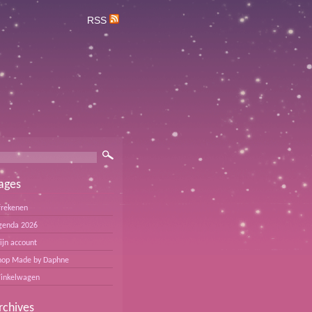
RSS
ages
frekenen
genda 2026
ijn account
hop Made by Daphne
inkelwagen
rchives