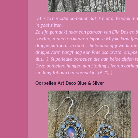
Dit is zo’n model oorbellen dat ik niet al te vaak m
in gaat zitten.
Ze zijn gemaakt naar een patroon van Ella Des en b
soorten, maten en kleuren Japanse Miyuki kraaltjes
druppelpatroon. De rand is helemaal afgewerkt met
druppelvorm hangt nog een Preciosa crystal druppel
dus….). Superleuke oorbellen die aan beide zijden te
Deze oorbellen hangen aan Sterling zilveren oorhaak
cm lang tot aan het oorhaakje. (€ 20,-)
Oorbellen Art Deco Blue & Silver