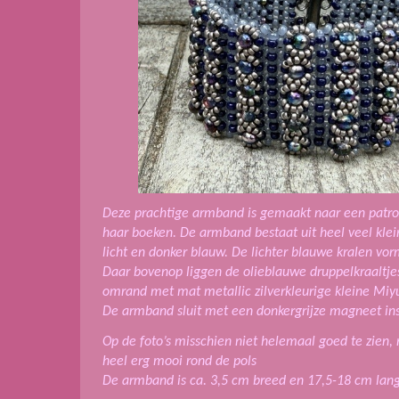
Deze prachtige armband is gemaakt naar een patroo
haar boeken. De armband bestaat uit heel veel klei
licht en donker blauw. De lichter blauwe kralen vo
Daar bovenop liggen de olieblauwe druppelkraaltjes
omrand met mat metallic zilverkleurige kleine Miyuk
De armband sluit met een donkergrijze magneet ins
Op de foto’s misschien niet helemaal goed te zien
heel erg mooi rond de pols
De armband is ca. 3,5 cm breed en 17,5-18 cm lang i