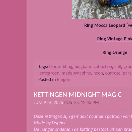
Ring Mocca Leopard
(ve
Ring Vintage Pin
Ring Orange
Tags:
blauw
,
bling
,
buigbaar
,
cabochon
,
cuff
,
gro
lentegroen
,
madebydaphne
,
neon
,
oudroze
,
pare
Posted in
Ringen
KETTINGEN MIDNIGHT MAGIC
JUNI 9TH, 2026
POSTED 12:45 PM
Deze kettingen zijn gemaakt naar een patroon van 
Made by Daphne.
De hanger onderaan de ketting bestaat uit een prach