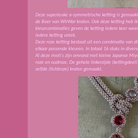
Deze superleuke a-symmetrische ketting is gemaak
de Boer van WirWar kralen. Ook deze ketting heb i
kleurcombinaties geven de ketting iedere keer wee
iedere ketting uniek.
Deze roze ketting bestaat uit een combinatie van dive
elkaar passende kleuren. In totaal 16 stuks in diverse
Al deze rivoli’s zijn omrand met kleine Japanse Miyu
roze en oudroze. De gehele linkerzijde (kettingdeel)
zelfde (lichtroze) kralen gemaakt.