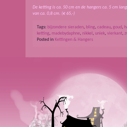
De ketting is ca. 50 cm en de hangers ca. 5 cm lang
van ca. 0,8 cm.
(€ 65,-)
Tags:
bijzondere sieraden
,
bling
,
cadeau
,
goud
,
h
ketting
,
madebydaphne
,
nikkel
,
uniek
,
vierkant
,
z
Posted in
Kettingen & Hangers