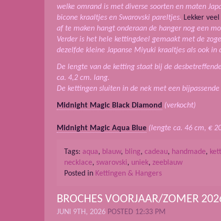
welke omrand is met diverse soorten en maten Japa
bicone kraaltjes en Swarovski pareltjes.
Lekker veel
af te maken hangt onderaan de hanger nog een moo
Verder is het hele kettingdeel gemaakt met de z
dezelfde kleine Japanse Miyuki kraaltjes als ook in 
De lengte van de ketting staat bij de desbetreffend
ca. 4,2 cm. lang.
De kettingen sluiten in de nek met een bijpassende 
Midnight Magic Black Diamond
(verkocht)
Midnight Magic Aqua Blue
(lengte ca. 46 cm, € 20
Tags:
aqua
,
blauw
,
bling
,
cadeau
,
handmade
,
ket
necklace
,
swarovski
,
uniek
,
zeeblauw
Posted in
Kettingen & Hangers
BROCHES VOORJAAR/ZOMER 202
JUNI 9TH, 2026
POSTED 12:33 PM