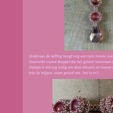
Onderaan de ketting hangt nog een hele mooie eyec
Swarovski crystal druppel die het geheel helemaal 
(helaas is het erg lastig om deze kleuren en vooral
foto te krijgen, maar geloof me…het is er!)