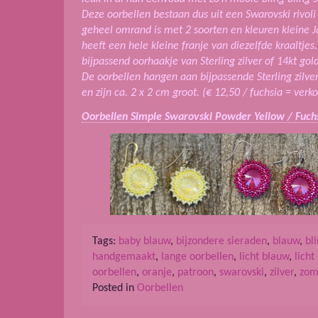
Deze oorbellen bestaan dus uit een Swarovski rivol
geheel omrand is met 2 soorten en kleuren kleine J
heeft een hele kleine franje van diezelfde kraaltje
bijpassend oorhaakje van Sterling zilver of 14kt gold
De oorbellen hangen aan bijpassende Sterling zilver
en zijn ca. 2 x 2 cm groot. (€ 12,50 / fuchsia = verk
Oorbellen Simple Swarovski Powder Yellow / Fuch
Tags:
baby blauw
,
bijzondere sieraden
,
blauw
,
bl
handgemaakt
,
lange oorbellen
,
licht blauw
,
licht
oorbellen
,
oranje
,
patroon
,
swarovski
,
zilver
,
zom
Posted in
Oorbellen