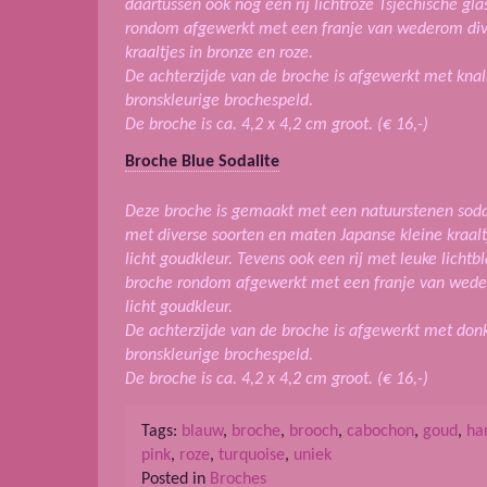
daartussen ook nog een rij lichtroze Tsjechische gla
rondom afgewerkt met een franje van wederom div
kraaltjes in bronze en roze.
De achterzijde van de broche is afgewerkt met knal
bronskleurige brochespeld.
De broche is ca. 4,2 x 4,2 cm groot. (€ 16,-)
Broche Blue Sodalite
Deze broche is gemaakt met een natuurstenen soda
met diverse soorten en maten Japanse kleine kraalt
licht goudkleur. Tevens ook een rij met leuke lichtb
broche rondom afgewerkt met een franje van weder
licht goudkleur.
De achterzijde van de broche is afgewerkt met don
bronskleurige brochespeld.
De broche is ca. 4,2 x 4,2 cm groot. (€ 16,-)
Tags:
blauw
,
broche
,
brooch
,
cabochon
,
goud
,
ha
pink
,
roze
,
turquoise
,
uniek
Posted in
Broches