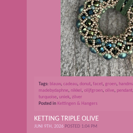
Tags:
blauw
,
cadeau
,
donut
,
facet
,
groen
,
handm
madebydaphne
,
nikkel
,
olijfgroen
,
olive
,
pendant
turquoise
,
uniek
,
zilver
Posted in
Kettingen & Hangers
KETTING TRIPLE OLIVE
JUNI 9TH, 2026
POSTED 1:04 PM