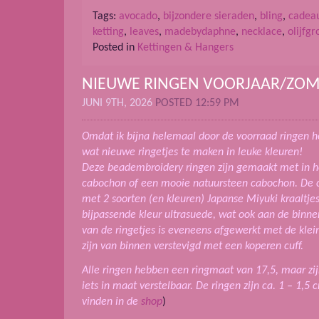
Tags:
avocado
,
bijzondere sieraden
,
bling
,
cadea
ketting
,
leaves
,
madebydaphne
,
necklace
,
olijfg
Posted in
Kettingen & Hangers
NIEUWE RINGEN VOORJAAR/ZOM
JUNI 9TH, 2026
POSTED 12:59 PM
Omdat ik bijna helemaal door de voorraad ringen h
wat nieuwe ringetjes te maken in leuke kleuren!
Deze beadembroidery ringen zijn gemaakt met in h
cabochon of een mooie natuursteen cabochon. De 
met 2 soorten (en kleuren) Japanse Miyuki kraaltjes
bijpassende kleur ultrasuede, wat ook aan de binnen
van de ringetjes is eveneens afgewerkt met de klei
zijn van binnen verstevigd met een koperen cuff.
Alle ringen hebben een ringmaat van 17,5, maar zi
iets in maat verstelbaar. De ringen zijn ca. 1 – 1,5
vinden in de
shop
)