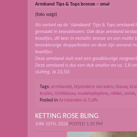
Armband Tips & Tops bronze – smal
(foto volgt)
Als variant op de ‘standaard’ Tips & Tops armband 
gemaakt in bronskleuren. Ook deze armband bestaat
kraaltjes, dit keer in metallic bronze en een matte
bronskleurige druppelkralen en deze zijn omrand me
kraaltjes.
Deze armband sluit met een goudkleurige magneet i
Deze armband is dus een stuk smaller en ca. 1,8 cm
sluiting. (€ 23,50)
Tags:
armbandd
,
bijzondere sieraden
,
blauw
,
bra
kralen
,
lichtblauw
,
madebydaphne
,
nikkel
,
uniek
Posted in
Armbanden & Cuffs
KETTING ROSE BLING
JUNI 10TH, 2026
POSTED 1:35 PM