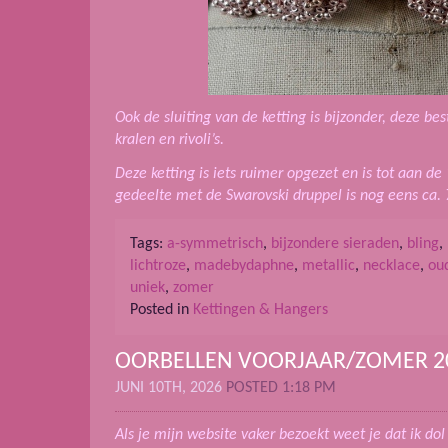
Ook de sluiting van de ketting is bijzonder, deze be
kralen en rivoli’s.
Deze ketting is iets ruimer opgezet en is tot aan de
gedeelte met de Swarovski druppel is nog eens ca. 
Tags:
a-symmetrisch
,
bijzondere sieraden
,
bling
,
lichtroze
,
madebydaphne
,
metallic
,
necklace
,
ou
uniek
,
zomer
Posted in
Kettingen & Hangers
OORBELLEN VOORJAAR/ZOMER 2
JUNI 10TH, 2026
POSTED 1:18 PM
Als je mijn website vaker bezoekt weet je dat ik do