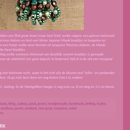
idden een flink grote kraal (maar heel licht) welke volgens een patroon helemaal
ciosa chatons en heel veel kleine Japanse Miyuki kraaltjes in turquoise en
n een franje welke weer bestaat uit turquoise Preciosa chatons, de Miyuki
che facet kraaltjes.
ting welke eveneens helemaal van dezelfde soorten kraaltjes is gemaakt.
 voor de zekerheid (om geen kapsels te bederven) heb ik in de nek een rosegoud
g niet helemaal recht, want in het echt zijn de kleuren veel ‘feller’ en sprekender
kleur. (ik ga mijn best doen om nog betere foto’s te maken)
ncl. sluiting. En de Montgolfiere hanger is nog eens ca. 8 cm lang en 3,5 cm breed.
lauw
,
bling
,
cadeau
,
goud
,
groen
,
handgemaakt
,
handmade
,
ketting
,
kralen
,
,
necklace
,
parels
,
pendant
,
rose goud
,
turquoise
,
uniek
ers
RK