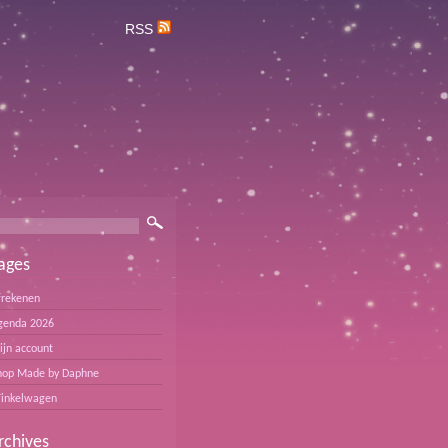
RSS
ages
frekenen
genda 2026
ijn account
hop Made by Daphne
inkelwagen
rchives