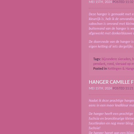
MEI 15TH, 2024
POSTED 11:3
Deze hanger is gemaakt met ee
kleurrijk is, heb ik de omrand
cabochon is omrand met kleine 
buitenrand van de hanger is w
afgewerkt met donkerblauwe u
De doorsnede van de hanger is
eigen ketting of iets dergelijk
Tags:
bijzondere sieraden
,
b
pendant
,
rond
,
sieraad op 
Posted in
Kettingen & Hang
HANGER CAMILLE 
MEI 15TH, 2024
POSTED 11:2
Nadat ik deze prachtige hange
eens in een meer knalkleur ma
De hanger heeft een prachtige
fuchsia en bronskleurige kleine
facetkralen en nog meer bling,
fuchsia!
De hanger hangt aan een bijpas