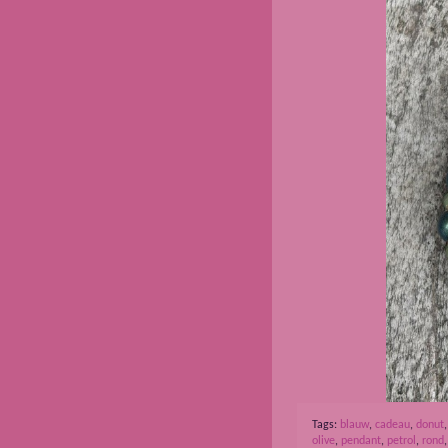
Tags:
blauw
,
cadeau
,
donut
olive
,
pendant
,
petrol
,
rond