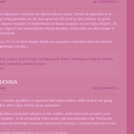
2 AM
NO COMMENTS »
n bijzondere cabochon van diverse kleuren jaspis. Omdat de cabochon al zo
ing rustig gehouden om de steen goed tot zijn recht te laten komen. De grote
Japanse kraaltjes in donkerblauw en blauw turquoise en een rijtje lichtgrijs.
De
eer afgezet met donkerblauwe Miyuki kraaltjes.
Achterzijde van deze hanger is
ltrasuede.
 ca. 5.5 cm en deze hanger hangt aan turquoise suedeveter (kan ook aan een
s gehangen worden.).
ont
,
cadeau
,
grote hanger
,
handgemaakt
,
kralen
,
lichtblauw
,
made by daphne
,
maat
,
turquoise
,
unieke sieraden
ers
FUCHSIA
1 AM
NO COMMENTS »
r in bronze-goudkleur in opdracht had mogen maken, wilde ik deze ook graag
ken. Dat is deze fuchsia versie geworden.
 kostbare Swarovski cabochon in het midden welke helemaal omrand is met
 kraaltjes. In de omranding zitten verder ook nog fuchsiakleurige Tsjechische
 namelijk prachtige Swarovski crystal mesh steentjes, uiteraard ook weer in het
sende suedeveter en is ca. 5,5 x 4,5 cm groot.