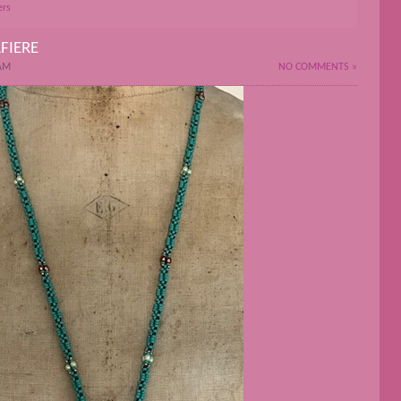
ers
FIERE
 AM
NO COMMENTS »