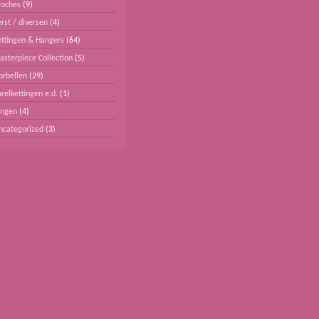
roches
(9)
rst / diversen
(4)
ettingen & Hangers
(64)
asterpiece Collection
(5)
orbellen
(29)
relkettingen e.d.
(1)
ingen
(4)
ncategorized
(3)