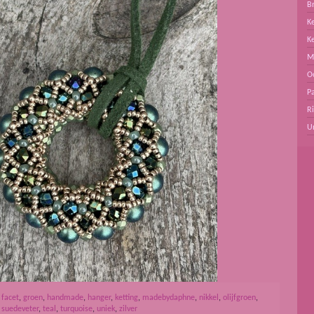
B
Ke
K
M
O
Pa
R
U
,
facet
,
groen
,
handmade
,
hanger
,
ketting
,
madebydaphne
,
nikkel
,
olijfgroen
,
,
suedeveter
,
teal
,
turquoise
,
uniek
,
zilver