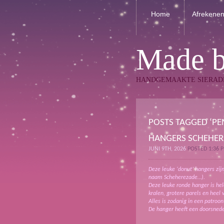
Home
Afrekene
Made 
HANDGEMAAKTE SIERAD
POSTS TAGGED ‘PE
HANGERS SCHEHER
JUNI 9TH, 2026
POSTED 1:36 
Deze leuke ‘donut’ hangers zij
naam Scheherezade…).
Deze leuke ronde hanger is he
kralen, grotere parels en heel 
Alles is zodanig in een patroo
De hanger heeft een doorsnede