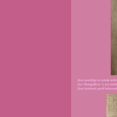
Deze prachtige en unieke ketti
Een ‘Montgolfiere’ is een luch
Deze betekenis geeft helemaa