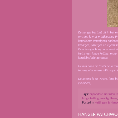
De hanger bestaat uit in het m
omrand is met mintkleurige Pre
koperkleur. Vervolgens onderaa
kraaltjes, pareltjes en Tsjechis
Deze hanger hangt aan een ket
Het is een lange ketting, maar
karabijnslotje gemaakt.
Helaas doen de foto’s de kettin
in turquoise en metallic koper
De ketting is ca. 70 cm. lang i
(Verkocht)
Tags:
bijzondere sieraden
,
b
lange ketting
,
montgolfiere
Posted in
Kettingen & Hang
HANGER PATCHWO