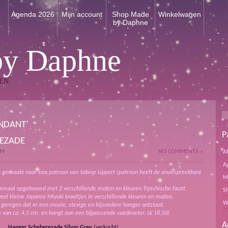
n
Agenda 2026
Mijn account
Shop Made
Winkelwagen
by Daphne
by Daphne
EN
NDANT’
P
EZADE
PM
NO COMMENTS »
A
A
n gemaakt naar een patroon van Sabine Lippert (patroon heeft de onuitspreekbare
M
lemaal opgebouwd met 2 verschillende maten en kleuren Tsjechische facet
S
veel kleine Japanse Miyuki kraaltjes in verschillende kleuren en maten.
W
n geregen dat er een mooie, stevige en bijzondere hanger ontstaat.
 van ca. 4,5 cm. en hangt aan een bijpassende suedeveter. (€ 18,50)
A
Hanger Scheherezade Silver Grey
(verkocht)