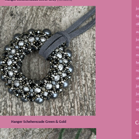
ju
f
o
a
ju
m
m
f
n
o
ju
ju
m
ap
Hanger Scheherezade Green & Gold
C
A