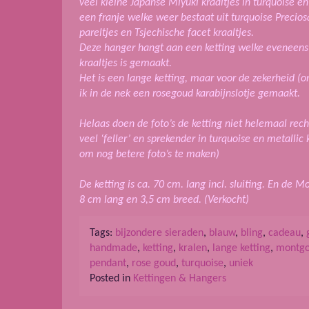
veel kleine Japanse Miyuki kraaltjes in turquoise e
een franje welke weer bestaat uit turquoise Precios
pareltjes en Tsjechische facet kraaltjes.
Deze hanger hangt aan een ketting welke eveneens
kraaltjes is gemaakt.
Het is een lange ketting, maar voor de zekerheid (
ik in de nek een rosegoud karabijnslotje gemaakt.
Helaas doen de foto’s de ketting niet helemaal recht
veel ‘feller’ en sprekender in turquoise en metallic 
om nog betere foto’s te maken)
De ketting is ca. 70 cm. lang incl. sluiting. En de M
8 cm lang en 3,5 cm breed. (Verkocht)
Tags:
bijzondere sieraden
,
blauw
,
bling
,
cadeau
,
handmade
,
ketting
,
kralen
,
lange ketting
,
montgo
pendant
,
rose goud
,
turquoise
,
uniek
Posted in
Kettingen & Hangers