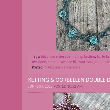
Tags:
bijzondere sieraden
,
bling
,
ketting
,
korte ke
necklace
,
stenen
,
swaorvski
,
swarovski
,
teal
,
uni
Posted in
Kettingen & Hangers
KETTING & OORBELLEN DOUBLE 
JUNI 8TH, 2025
POSTED 10:52 AM