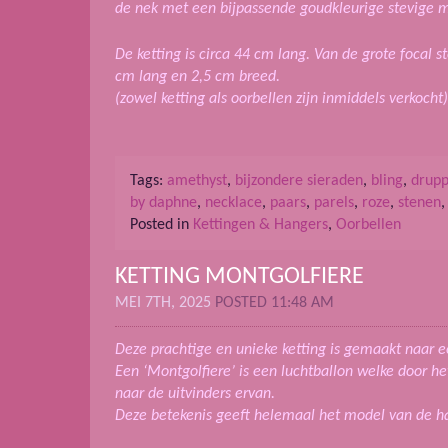
de nek met een bijpassende goudkleurige stevige m
De ketting is circa 44 cm lang. Van de grote focal s
cm lang en 2,5 cm breed.
(zowel ketting als oorbellen zijn inmiddels verkocht)
Tags:
amethyst
,
bijzondere sieraden
,
bling
,
drupp
by daphne
,
necklace
,
paars
,
parels
,
roze
,
stenen
Posted in
Kettingen & Hangers
,
Oorbellen
KETTING MONTGOLFIERE
MEI 7TH, 2025
POSTED 11:48 AM
Deze prachtige en unieke ketting is gemaakt naar e
Een ‘Montgolfiere’ is een luchtballon welke door h
naar de uitvinders ervan.
Deze betekenis geeft helemaal het model van de h