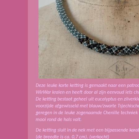
Deze leuke korte ketting is gemaakt naar een patr
WirWar kralen en heeft door al zijn eenvoud iets ch
De ketting bestaat geheel uit eucalyptus en zilverkl
voorzijde afgewisseld met blauw/zwarte Tsjechische f
geregen in de leuke zogenaamde Chenille techniek 
mooi rond de hals valt.
De ketting sluit in de nek met een bijpassende karab
(de breedte is ca. 0,7 cm).
(verkocht)