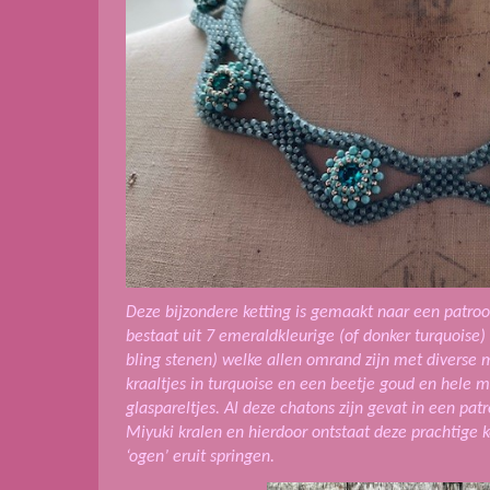
Deze bijzondere ketting is gemaakt naar een patroo
bestaat uit 7 emeraldkleurige (of donker turquoise) 
bling stenen) welke allen omrand zijn met diverse
kraaltjes in turquoise en een beetje goud en hele m
glaspareltjes. Al deze chatons zijn gevat in een pat
Miyuki kralen en hierdoor ontstaat deze prachtige k
‘ogen’ eruit springen.