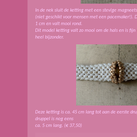
In de nek sluit de ketting met een stevige magneetsl
(niet geschikt voor mensen met een pacemaker!). De
1 cm en valt mooi rond.
Dit model ketting valt zo mooi om de hals en is fijn
heel bijzonder.
Deze ketting is ca. 45 cm lang tot aan de eerste dr
druppel is nog eens
ca. 5 cm lang. (€ 37,50)