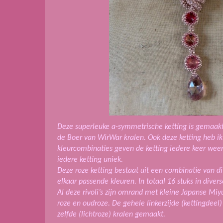
Deze superleuke a-symmetrische ketting is gemaak
de Boer van WirWar kralen. Ook deze ketting heb i
kleurcombinaties geven de ketting iedere keer wee
iedere ketting uniek.
Deze roze ketting bestaat uit een combinatie van dive
elkaar passende kleuren. In totaal 16 stuks in diverse
Al deze rivoli’s zijn omrand met kleine Japanse Miyu
roze en oudroze. De gehele linkerzijde (kettingdeel)
zelfde (lichtroze) kralen gemaakt.