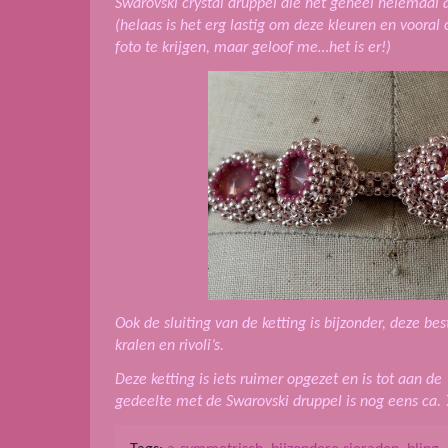
Swarovski crystal druppel die het geheel helemaal 
(helaas is het erg lastig om deze kleuren en vooral
foto te krijgen, maar geloof me…het is er!)
Ook de sluiting van de ketting is bijzonder, deze be
kralen en rivoli’s.
Deze ketting is iets ruimer opgezet en is tot aan de
gedeelte met de Swarovski druppel is nog eens ca. 