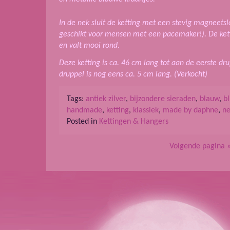
In de nek sluit de ketting met een stevig magneetslot
geschikt voor mensen met een pacemaker!). De kett
en valt mooi rond.
Deze ketting is ca. 46 cm lang tot aan de eerste dr
druppel is nog eens ca. 5 cm lang. (Verkocht)
Tags:
antiek zilver
,
bijzondere sieraden
,
blauw
,
bl
handmade
,
ketting
,
klassiek
,
made by daphne
,
ne
Posted in
Kettingen & Hangers
Volgende pagina 