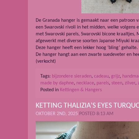
De Granada hanger is gemaakt naar een patroon va
een Swarovski rivoli in het midden, welke volgens
met Swarovski parels, Swarovski bicone kraaltjes, 
afgewerkt met diverse soorten Japanse Miyuki kraa
Deze hanger heeft een lekker hoog ‘bling’ gehalte.
De hanger hangt aan een zwarte suedeveter en hee
(verkocht)
Tags:
bijzondere sieraden
,
cadeau
,
grijz
,
handma
made by daphne
,
necklace
,
parels
,
steen
,
zilver
,
Posted in
Kettingen & Hangers
KETTING THALIZIA’S EYES TURQU
OKTOBER 2ND, 2025
POSTED 8:13 AM