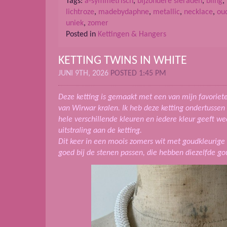
Tags:
a-symmetrisch
,
bijzondere sieraden
,
bling
,
lichtroze
,
madebydaphne
,
metallic
,
necklace
,
ou
uniek
,
zomer
Posted in
Kettingen & Hangers
KETTING TWINS IN WHITE
JUNI 9TH, 2026
POSTED 1:45 PM
Deze ketting is gemaakt met een van mijn favorie
van Wirwar kralen. Ik heb deze ketting ondertussen
hele verschillende kleuren en iedere kleur geeft w
uitstraling aan de ketting.
Dit keer in een moois zomers wit met goudkleurige 
goed bij de stenen passen, die hebben diezelfde go