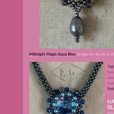
Midnight Magic Aqua Blue
(lengte ca. 46 cm, € 20
Tag
han
mad
swa
Pos
H
B