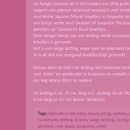
De hanger bestaat uit in het midden een flink grote
volgens een patroon helemaal omrand is met mintk
veel kleine Japanse Miyuki kraaltjes in turquoise e
een franje welke weer bestaat uit turquoise Precios
pareltjes en Tsjechische facet kraaltjes.
Deze hanger hangt aan een ketting welke eveneens
kraaltjes is gemaakt.
Het is een lange ketting, maar voor de zekerheid (
ik in de nek een rosegoud karabijnslotje gemaakt.
Helaas doen de foto’s de ketting niet helemaal recht
veel ‘feller’ en sprekender in turquoise en metallic 
om nog betere foto’s te maken)
De ketting is ca. 70 cm. lang incl. sluiting. En de M
8 cm lang en 3,5 cm breed. (Verkocht)
Tags:
bijzondere sieraden
,
blauw
,
bling
,
cadeau
,
handmade
,
ketting
,
kralen
,
lange ketting
,
montgo
pendant
,
rose goud
,
turquoise
,
uniek