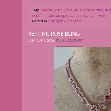
Tags:
cadeau
,
eucalyptus
,
grijs
,
korte ketting
,
lic
necklace
,
sieraad op maat
,
uniek
,
zilver
,
zwart
Posted in
Kettingen & Hangers
KETTING ROSE BLING
JUNI 10TH, 2026
POSTED 1:35 PM