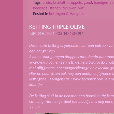
Tags:
bruid
,
bruiloft
,
druppels
,
goud
,
handgemaa
necklace
,
stenen
,
trouwen
,
wit
Posted in
Kettingen & Hangers
KETTING TRIPLE OLIVE
JUNI 9TH, 2026
POSTED 1:04 PM
Deze leuke ketting is gemaakt naar een patroon van
een hanger van
3 aan elkaar geregen druppels met daarin (uiteraar
Swarovski rivoli en een iets kleinere Swarovski cha
met olijfgroene, champagnekleurige en avocado gro
Hier en daar zitten ook nog een aantal olijfgroene 
kettingdeel is volgens de CRAW techniek ook helem
kraaltjes
.
De ketting sluit in de nek met een bronskleurig karab
cm. lang. Het hangerdeel (de blaadjes) is nog eens 
27,50)