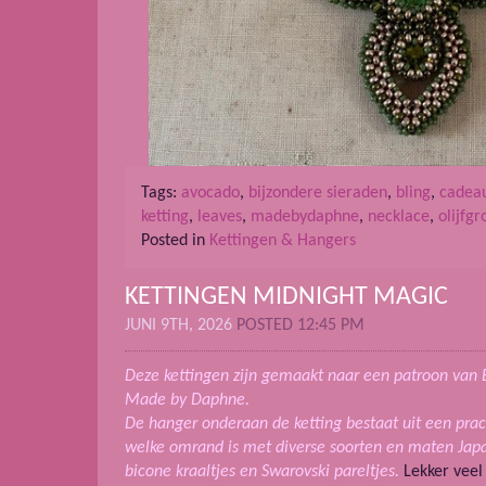
Tags:
avocado
,
bijzondere sieraden
,
bling
,
cadea
ketting
,
leaves
,
madebydaphne
,
necklace
,
olijfg
Posted in
Kettingen & Hangers
KETTINGEN MIDNIGHT MAGIC
JUNI 9TH, 2026
POSTED 12:45 PM
Deze kettingen zijn gemaakt naar een patroon van 
Made by Daphne.
De hanger onderaan de ketting bestaat uit een prach
welke omrand is met diverse soorten en maten Japa
bicone kraaltjes en Swarovski pareltjes.
Lekker veel