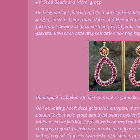
de ‘Seed Beads and More’ groep.
De basis van het patroon zijn de mooie ‘gekraalde’
de zgn. craw techniek, maar dan niet alleen met de
fuchsiaroze Swarovski bicone steentjes. Dit geeft he
gehalte. Bovenaan deze druppels zitten ook nog kop
De druppel oorbellen zijn op helemaal zo gemaakt.
Ook de ketting heeft deze gekraalde druppels, maar 
natuurlijk de mooie grote amethyst paarse ovalen Sw
midden van de ketting. Deze steen is omrand met di
champagnegoud, fuchsia en een mix van bijpassend
ketting nog uit 2 fuchsia Swarovski rivoli stenen en