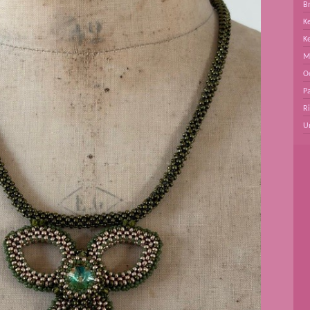
B
Ke
K
M
O
Pa
R
U