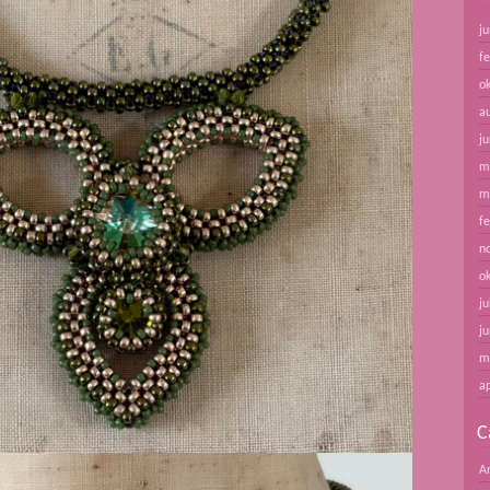
ju
f
o
a
ju
m
m
f
n
o
ju
ju
m
ap
C
A