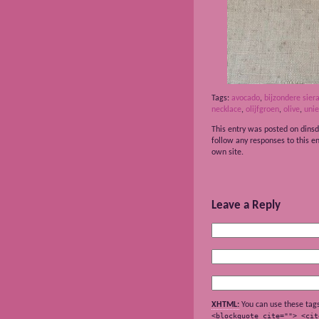
Tags:
avocado
,
bijzondere sier
necklace
,
olijfgroen
,
olive
,
unie
This entry was posted on dinsd
follow any responses to this e
own site.
Leave a Reply
XHTML:
You can use these tag
<blockquote cite=""> <cit