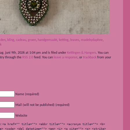
aden
,
bling
,
cadeau
,
groen
,
handgemaakt
,
ketting
,
leaves
,
madebydaphne
,
k
ag, juni 9th, 2026 at 1:04 pm and is filed under
Kettingen & Hangers
. You can
ntry through the
RSS 2.0
feed. You can
leave a response
, or
trackback
from your
Name (required)
Mail (will not be published) (required)
Website
s:
<a href="" title=""> <abbr title=""> <acronym title=""> <b>
e> <code> <del datetime=""> <em> <i> <q cite=""> <s> <strike>