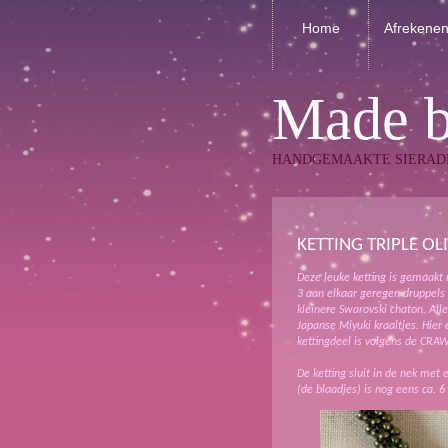
Home
Afrekene
Made 
HANDGEMAAKTE SIERAD
KETTING TRIPLE OL
Deze leuke ketting is gemaakt 
3 aan elkaar geregen druppels 
kleinere Swarovski chaton. Al
Japanse Miyuki kraaltjes. Hier 
kettingdeel is volgens de CRA
De ketting sluit in de nek met 
(de blaadjes) is nog eens ca. 6