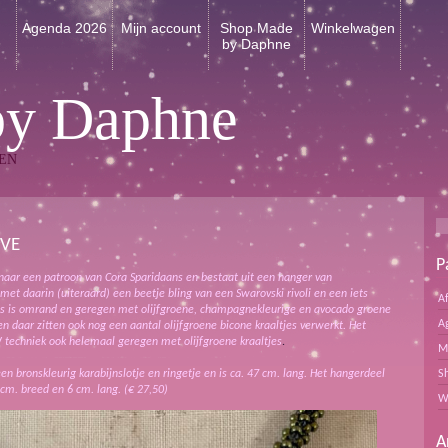
n
Agenda 2026
Mijn account
Shop Made
Winkelwagen
by Daphne
by Daphne
EN
IVE
P
naar een patroon van Cora Sparidaans en bestaat uit een hanger van
met daarin (uiteraard) een beetje bling van een Swarovski rivoli en een iets
A
les is omrand en geregen met olijfgroene, champagnekleurige en avocado groene
A
en daar zitten ook nog een aantal olijfgroene bicone kraaltjes verwerkt. Het
W techniek ook helemaal geregen met olijfgroene kraaltjes
.
M
een bronskleurig karabijnslotje en ringetje en is ca. 47 cm. lang. Het hangerdeel
S
 cm. breed en 6 cm. lang. (€ 27,50)
W
A