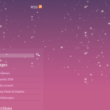
RSS
ages
frekenen
genda 2026
ijn account
hop Made by Daphne
inkelwagen
rchives