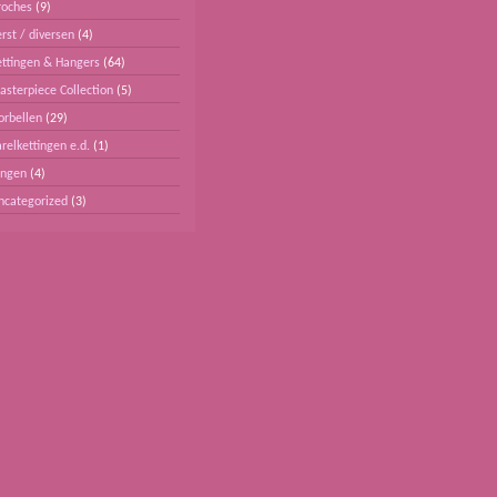
roches
(9)
rst / diversen
(4)
ettingen & Hangers
(64)
asterpiece Collection
(5)
orbellen
(29)
relkettingen e.d.
(1)
ingen
(4)
ncategorized
(3)