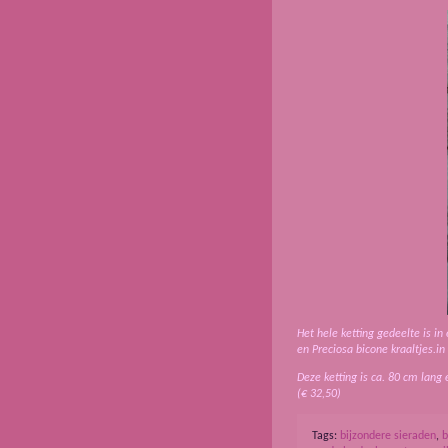
Het hele ketting gedeelte is i
en Preciosa bicone kraaltjes.in
Deze ketting is ca. 80 cm lang 
(€ 32,50)
Tags:
bijzondere sieraden
,
b