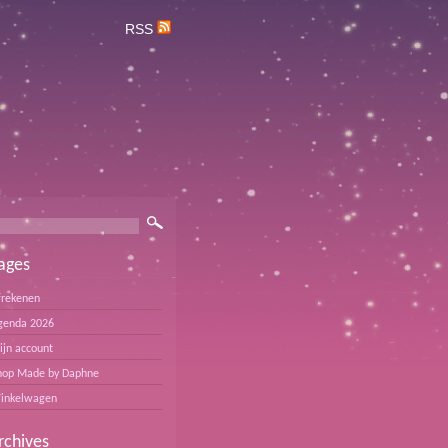
RSS
ages
frekenen
genda 2026
ijn account
hop Made by Daphne
inkelwagen
rchives