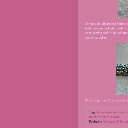
Dan nog de bijzondere ketting 
kralen in een leuk afwisselen
Deze ketting sluit in de nek m
een pacemaker).
De ketting is ca. 50 cm en de h
Tags:
bijzondere sieraden
,
b
uniek
,
vierkant
,
zwart
Posted in
Kettingen & Hang