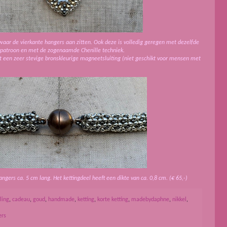
waar de vierkante hangers aan zitten. Ook deze is volledig geregen met dezelfde
d patroon en met de zogenaamde Chenille techniek.
et een zeer stevige bronskleurige magneetsluiting (niet geschikt voor mensen met
angers ca. 5 cm lang. Het kettingdeel heeft een dikte van ca. 0,8 cm.
(€ 65,-)
ling
,
cadeau
,
goud
,
handmade
,
ketting
,
korte ketting
,
madebydaphne
,
nikkel
,
ers