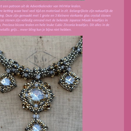
et een patroon uit de Adventkalender van WirWar kralen.
 ketting waar heel veel tijd en materiaal in zit. Belangrijkste zijn natuurlijk de
ing. Deze zijn gemaakt met 1 grote en 3 kleinere vierkante glas crystal stenen
eze stenen zijn volledig omrand met de bekende Japanse Miyuki kraaltjes in
 Preciosa bicone kralen en hele leuke Cubic Zirconia kraaltjes. Dit alles in de
metallic grijs… meer bling kun je bijna niet hebben.