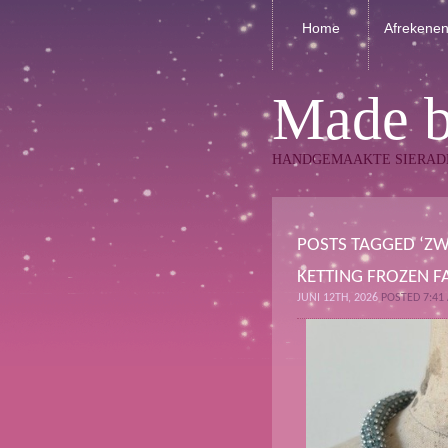
Home
Afrekene
Made 
HANDGEMAAKTE SIERAD
POSTS TAGGED ‘ZW
KETTING FROZEN F
JUNI 12TH, 2026
POSTED 7:41