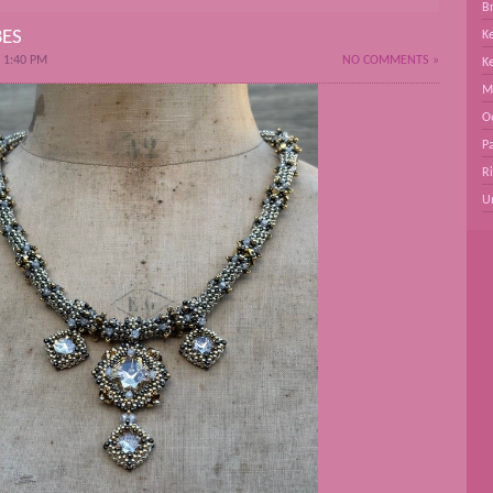
B
BES
Ke
 1:40 PM
NO COMMENTS »
K
M
O
Pa
R
U