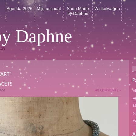
n
Agenda 2026
Mijn account
Shop Made
Winkelwagen
by Daphne
by Daphne
EN
ART’
P
ACETS
 AM
NO COMMENTS »
A
A
M
S
W
A