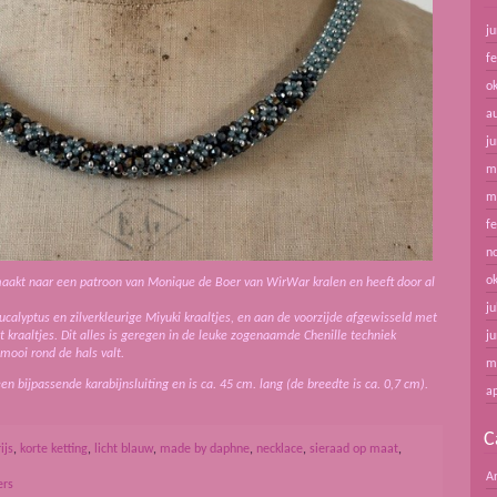
ju
f
o
a
ju
m
m
f
n
o
emaakt naar een patroon van Monique de Boer van WirWar kralen en heeft door al
ju
ucalyptus en zilverkleurige Miyuki kraaltjes, en aan de voorzijde afgewisseld met
 kraaltjes. Dit alles is geregen in de leuke zogenaamde Chenille techniek
ju
mooi rond de hals valt.
m
een bijpassende karabijnsluiting en is ca. 45 cm. lang (de breedte is ca. 0,7 cm).
ap
C
ijs
,
korte ketting
,
licht blauw
,
made by daphne
,
necklace
,
sieraad op maat
,
A
ers