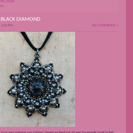
lver
,
zwart
ers
 BLACK DIAMOND
 1:24 PM
NO COMMENTS »
aar een patroon van Sabine Lippert en bestaat uit een Swarovski rivoli in het