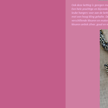
Ook deze ketting is geregen m
Een hele prachtige en bijzondere
leuke hangers voor aan de kett
met een hoog bling gehalte. D
verschillende kleuren en maten,
kleuren antiek zilver, goud en 