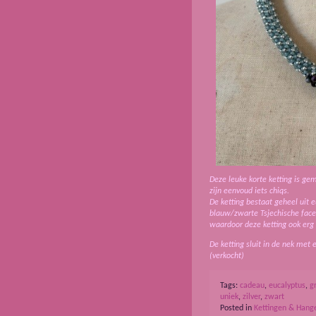
Deze leuke korte ketting is g
zijn eenvoud iets chiqs.
De ketting bestaat geheel uit e
blauw/zwarte Tsjechische facet
waardoor deze ketting ook erg 
De ketting sluit in de nek met 
(verkocht)
Tags:
cadeau
,
eucalyptus
,
gr
uniek
,
zilver
,
zwart
Posted in
Kettingen & Hang