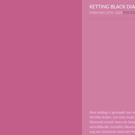
KETTING BLACK D
FEBRUARI 25TH, 2026
POSTED
Deze ketting is gemaakt met ee
WirWar kralen. Een hele leuke 
Diamond crystal steen als hang
verschillende (metallic) kleure
nog een buitenste rand van Pre