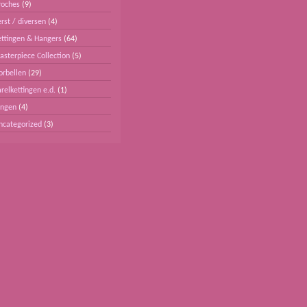
roches
(9)
rst / diversen
(4)
ettingen & Hangers
(64)
asterpiece Collection
(5)
orbellen
(29)
relkettingen e.d.
(1)
ingen
(4)
ncategorized
(3)