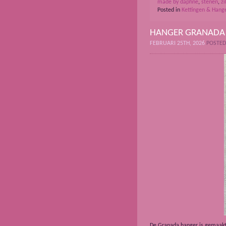
made by daphne
,
stenen
,
zi
Posted in
Kettingen & Hang
HANGER GRANADA
FEBRUARI 25TH, 2026
POSTED
De Granada hanger is gemaakt n