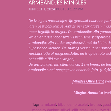
ARMBANDJES MINGLES
JUNI 11TH, 2024
POSTED 1:29 PM
De Mingles armbandjes zijn gemaakt naar een patro
jaren best populair. Je kunt ze per stuk dragen, maa
meer tegelijk te dragen. De armbandjes zijn gemaa
kralen en tussendoor zitten Tsjechische glaspareltje
armbandjes zijn verder opgebouwd met de kleine Ja
bijpassende kleuren. De sluiting verschilt per armb
karabijnslotje of magneetslotje, en is op de foto zi
natuurlijk altijd even vragen).
De armbandjes zijn allemaal ca. 1 cm breed, de len
armbandje staat aangegeven onder de foto. (€ 9,50
Mingles Olive Light
(ver
Mingles Hematite
(ver
Tags:
armband
,
bijzonder
,
bracelet
,
bronze
,
goud
made by daphne
,
nikkel
,
olijf
,
smal
,
uniek
,
zwart