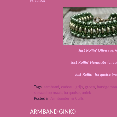
(€ 12,50)
Just Rollin’ Olive
(verk
Just Rollin’ Hematite
(circa
Just Rollin’ Turquoise
(ve
Tags:
armband
,
cadeau
,
grijs
,
groen
,
handgemaa
sieraad op maat
,
turquoise
,
uniek
Posted in
Armbanden & Cuffs
ARMBAND GINKO