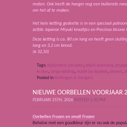
maten. Ook heeft de hanger nog een buitenste rand 
om het af te maken.
Het hele ketting gedeelte is in een speciaal patroo
zelfde Japanse Miyuki kraaltjes en Preciosa bicone k
Deze ketting is ca. 80 cm lang en heeft geen sluiti
lang en 3,2 cm breed.
(€ 32,50)
Tags:
bijzondere sieraden
,
black diamond
,
drupp
kralen
,
lange ketting
,
made by daphne
,
stenen
,
z
Posted in
Kettingen & Hangers
NIEUWE OORBELLEN VOORJAAR 
FEBRUARI 25TH, 2026
POSTED 1:30 PM
Oorbellen Frozen en small Frozen
Behalve met een goudkleur zijn er nu ook de popul