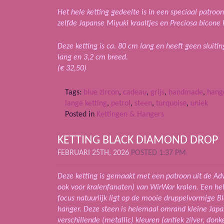
Het hele ketting gedeelte is in een speciaal patroo
zelfde Japanse Miyuki kraaltjes en Preciosa bicone k
Deze ketting is ca. 80 cm lang en heeft geen sluiti
lang en 3,2 cm breed.
(€ 32,50)
Tags:
blue zircon
,
cadeau
,
grijs
,
handmade
,
hang
lange ketting
,
petrol
,
steen
,
turquoise
,
uniek
Posted in
Kettingen & Hangers
KETTING BLACK DIAMOND DROP
FEBRUARI 25TH, 2026
POSTED 1:37 PM
Deze ketting is gemaakt met een patroon uit de Adv
ook voor kralenfanaten) van WirWar kralen. Een hel
focus natuurlijk ligt op de mooie druppelvormige B
hanger. Deze steen is helemaal omrand kleine Japan
verschillende (metallic) kleuren (antiek zilver, don