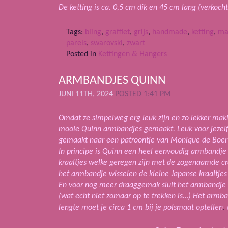
De ketting is ca. 0,5 cm dik en 45 cm lang
(verkocht
Tags:
bling
,
graffiet
,
grijs
,
handmade
,
ketting
,
ma
parels
,
swarovski
,
zwart
Posted in
Kettingen & Hangers
ARMBANDJES QUINN
JUNI 11TH, 2024
POSTED 1:41 PM
Omdat ze simpelweg erg leuk zijn en zo lekker mak
mooie Quinn armbandjes gemaakt. Leuk voor jezelf o
gemaakt naar een patroontje van Monique de Boer
In principe is Quinn een heel eenvoudig armbandje 
kraaltjes welke geregen zijn met de zogenaamde cr
het armbandje wisselen de kleine Japanse kraaltjes 
En voor nog meer draaggemak sluit het armbandje 
(wat echt niet zomaar op te trekken is…)
Het armban
lengte moet je circa 1 cm bij je polsmaat optellen
.