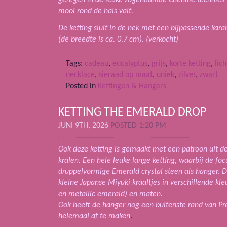
mooi rond de hals valt.
De ketting sluit in de nek met een bijpassende karab
(de breedte is ca. 0,7 cm).
(verkocht)
Tags:
cadeau
,
eucalyptus
,
grijs
,
korte ketting
,
lic
necklace
,
sieraad op maat
,
uniek
,
zilver
,
zwart
Posted in
Kettingen & Hangers
KETTING THE EMERALD DROP
JUNI 9TH, 2026
POSTED 1:20 PM
Ook deze ketting is gemaakt met een patroon uit 
kralen. Een hele leuke lange ketting, waarbij de foc
druppelvormige Emerald crystal steen als hanger. 
kleine Japanse Miyuki kraaltjes in verschillende k
en metallic emerald) en maten.
Ook heeft de hanger nog een buitenste rand van Pre
helemaal af te maken
.