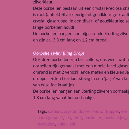
zilverkleur.
Deze oorbellen bestaan uit een crystal Preciosa c
is met (antiek) zilverkleurige of goudkleurige kraa
crystal glasdruppel in een zilver- of goudkleurige se
lange oorbellen houdt.
De oorbellen hangen aan bijpassende Sterling zilver
en zijn ca. 3,3 cm lang en 1,2 cm breed.
Oorbellen Mini Bling Drops
Ook deze oorbellen zijn bestsellers, dus weer wat n
oorbellen zijn gemaakt met een mooie facet glasdr
omrand is met 2 verschillende maten en kleuren Ja
druppels zitten hierdoor stevig in een ‘jasje’ van k
van dezelfde kraaltjes.
De oorbellen hangen aan Sterling zilveren oorhaakj
1,8 cm lang vanaf het oorhaakje.
Tags:
cadeau
,
crystal
,
donkerblauw
,
druppel
,
earr
handgemaakt
,
lila
,
mint
,
oorbellen
,
oorhaakjes
,
turquoise
,
uniek
,
wit