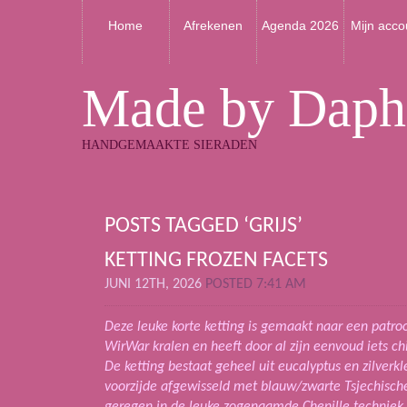
Home
Afrekenen
Agenda 2026
Mijn acco
Made by Daph
HANDGEMAAKTE SIERADEN
POSTS TAGGED ‘GRIJS’
KETTING FROZEN FACETS
JUNI 12TH, 2026
POSTED 7:41 AM
Deze leuke korte ketting is gemaakt naar een patr
WirWar kralen en heeft door al zijn eenvoud iets ch
De ketting bestaat geheel uit eucalyptus en zilverkl
voorzijde afgewisseld met blauw/zwarte Tsjechische f
geregen in de leuke zogenaamde Chenille techniek 