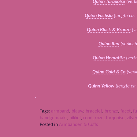
Quinn Turquoise
(verk
Quinn Fuchsia
(lengte ca.
Quinn Black & Bronze
(ve
Quinn Red
(verkoch
Quinn Hematite
(verk
Quinn Gold & Co
(verk
Quinn Yellow
(lengte ca
.
Tags:
armband
,
blauw
,
bracelet
,
bronze
,
facet
,
f
handgemaakt
,
nikkel
,
rood
,
roze
,
turquoise
,
zilve
Posted in
Armbanden & Cuffs