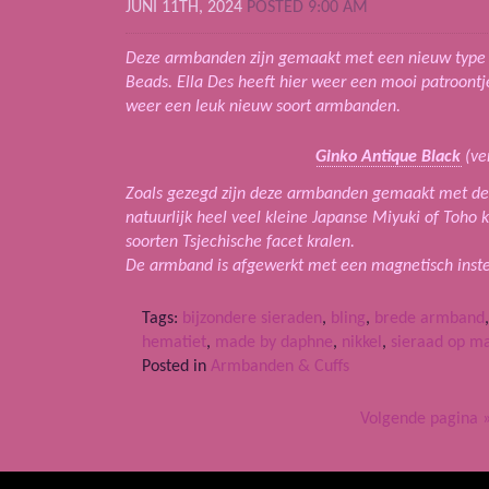
JUNI 11TH, 2024
POSTED 9:00 AM
Deze armbanden zijn gemaakt met een nieuw type
Beads. Ella Des heeft hier weer een mooi patroont
weer een leuk nieuw soort armbanden.
Ginko Antique Black
(ve
Zoals gezegd zijn deze armbanden gemaakt met de 
natuurlijk heel veel kleine Japanse Miyuki of Toho 
soorten Tsjechische facet kralen.
De armband is afgewerkt met een magnetisch inste
Tags:
bijzondere sieraden
,
bling
,
brede armband
hematiet
,
made by daphne
,
nikkel
,
sieraad op m
Posted in
Armbanden & Cuffs
Volgende pagina 