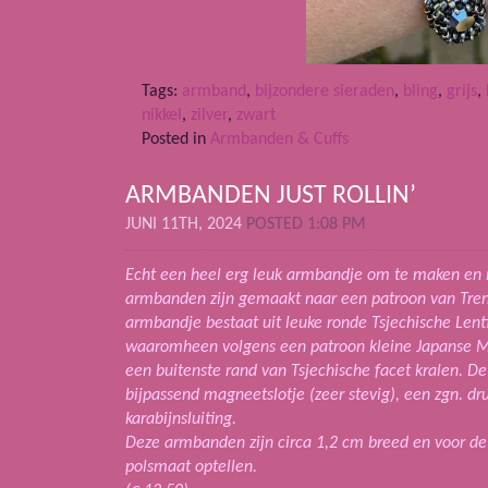
Tags:
armband
,
bijzondere sieraden
,
bling
,
grijs
,
nikkel
,
zilver
,
zwart
Posted in
Armbanden & Cuffs
ARMBANDEN JUST ROLLIN’
JUNI 11TH, 2024
POSTED 1:08 PM
Echt een heel erg leuk armbandje om te maken en 
armbanden zijn gemaakt naar een patroon van Trend
armbandje bestaat uit leuke ronde Tsjechische Lent
waaromheen volgens een patroon kleine Japanse Miy
een buitenste rand van Tsjechische facet kralen. 
bijpassend magneetslotje (zeer stevig), een zgn. dr
karabijnsluiting.
Deze armbanden zijn circa 1,2 cm breed en voor de 
polsmaat optellen.