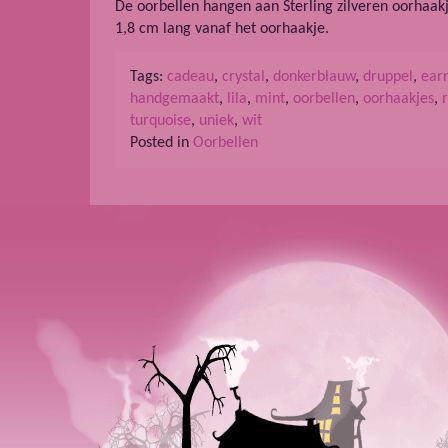
De oorbellen hangen aan Sterling zilveren oorhaakj
1,8 cm lang vanaf het oorhaakje.
Tags:
cadeau
,
crystal
,
donkerblauw
,
druppel
,
earr
handgemaakt
,
lila
,
mint
,
oorbellen
,
oorhaakjes
,
turquoise
,
uniek
,
wit
Posted in
Oorbellen