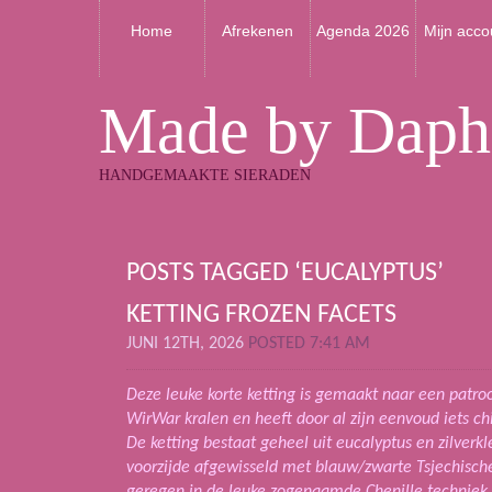
Home
Afrekenen
Agenda 2026
Mijn acco
Made by Daph
HANDGEMAAKTE SIERADEN
POSTS TAGGED ‘EUCALYPTUS’
KETTING FROZEN FACETS
JUNI 12TH, 2026
POSTED 7:41 AM
Deze leuke korte ketting is gemaakt naar een patr
WirWar kralen en heeft door al zijn eenvoud iets ch
De ketting bestaat geheel uit eucalyptus en zilverkl
voorzijde afgewisseld met blauw/zwarte Tsjechische f
geregen in de leuke zogenaamde Chenille techniek 