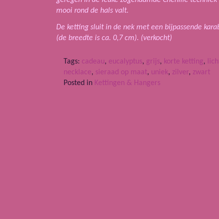
mooi rond de hals valt.
De ketting sluit in de nek met een bijpassende karab
(de breedte is ca. 0,7 cm).
(verkocht)
Tags:
cadeau
,
eucalyptus
,
grijs
,
korte ketting
,
lic
necklace
,
sieraad op maat
,
uniek
,
zilver
,
zwart
Posted in
Kettingen & Hangers