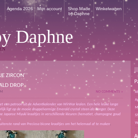
n
Agenda 2026
Mijn account
Shop Made
Winkelwagen
by Daphne
by Daphne
EN
UE ZIRCON’
P
RALD DROP
PM
NO COMMENTS »
A
A
et een patroon uit de Adventkalender van WirWar kralen. Een hele leuke lange
M
urlijk ligt op de mooie druppelvormige Emerald crystal steen als hanger. Deze
ne Japanse Miyuki kraaltjes in verschillende kleuren (hematiet, champagne goud
S
.
W
uitenste rand van Preciosa bicone kraaltjes om het helemaal af te maken
.
A