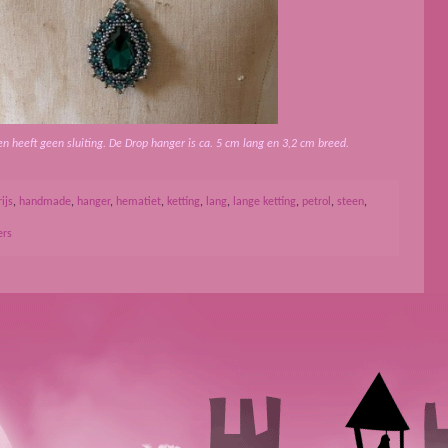
en heeft geen sluiting. De Drop hanger is ca. 5 cm lang en 3,2 cm breed.
rijs
,
handmade
,
hanger
,
hematiet
,
ketting
,
lang
,
lange ketting
,
petrol
,
steen
,
ers