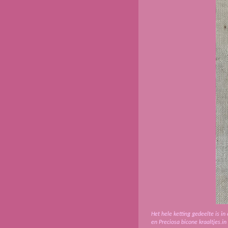
Het hele ketting gedeelte is i
en Preciosa bicone kraaltjes.in