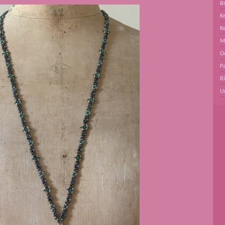
B
Ke
K
M
O
Pa
R
U