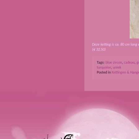
Deze ketting is ca. 80 cm lang 
(€ 32,50)
Tags:
blue zircon
,
cadeau
,
g
turquoise
,
uniek
Posted in
Kettingen & Hang