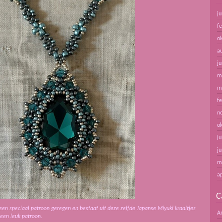
ju
f
o
a
ju
m
m
f
n
o
ju
ju
m
ap
C
n een speciaal patroon geregen en bestaat uit deze zelfde Japanse Miyuki kraaltjes
A
 een leuk patroon.