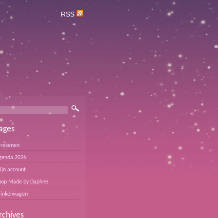
RSS
ages
frekenen
genda 2026
ijn account
hop Made by Daphne
inkelwagen
rchives