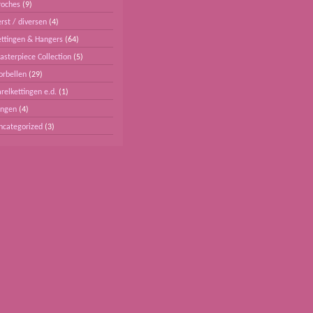
roches
(9)
rst / diversen
(4)
ettingen & Hangers
(64)
asterpiece Collection
(5)
orbellen
(29)
relkettingen e.d.
(1)
ingen
(4)
ncategorized
(3)