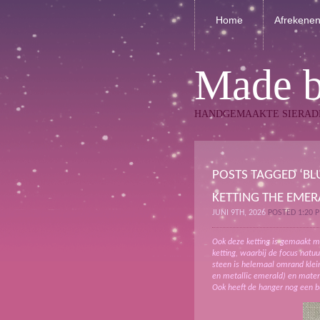
Home
Afrekene
Made 
HANDGEMAAKTE SIERAD
POSTS TAGGED ‘BL
KETTING THE EME
JUNI 9TH, 2026
POSTED 1:20 
Ook deze ketting is gemaakt m
ketting, waarbij de focus natu
steen is helemaal omrand klei
en metallic emerald) en maten
Ook heeft de hanger nog een b