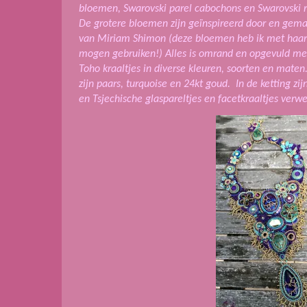
bloemen, Swarovski parel cabochons en Swarovski ri
De grotere bloemen zijn geïnspireerd door en gem
van Miriam Shimon (deze bloemen heb ik met haar
mogen gebruiken!) Alles is omrand en opgevuld me
Toho kraaltjes in diverse kleuren, soorten en mat
zijn paars, turquoise en 24kt goud. In de ketting zi
en Tsjechische glaspareltjes en facetkraaltjes verwe