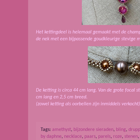
Het kettingdeel is helemaal gemaakt met de champa
de nek met een bijpassende goudkleurige stevige m
De ketting is circa 44 cm lang. Van de grote focal s
cm lang en 2,5 cm breed.
(zowel ketting als oorbellen zijn inmiddels verkocht)
Tags:
amethyst
,
bijzondere sieraden
,
bling
,
drupp
by daphne
,
necklace
,
paars
,
parels
,
roze
,
stenen