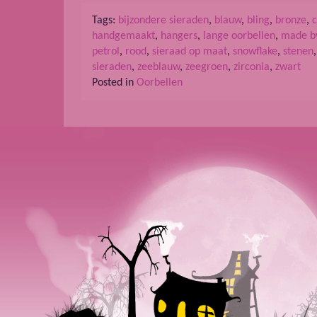
Tags:
bijzondere sieraden
,
blauw
,
bling
,
bronze
,
handgemaakt
,
hangers
,
lange oorbellen
,
made b
petrol
,
rood
,
sieraad op maat
,
snowflake
,
stenen
sieraden
,
zeeblauw
,
zeegroen
,
zirconia
,
zwart
Posted in
Oorbellen