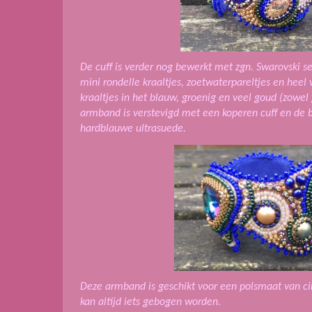
De cuff is verder nog bewerkt met zgn. Swarovski se
mini rondelle kraaltjes, zoetwaterpareltjes en heel
kraaltjes in het blauw, groenig en veel goud (zowel
armband is verstevigd met een koperen cuff en de 
hardblauwe ultrasuede.
Deze armband is geschikt voor een polsmaat van ci
kan altijd iets gebogen worden.