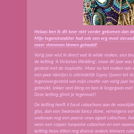
Helaas ben ik dit keer niet verder gekomen dan d
Mijn tegenstandster had ook een erg mooi sieraad
meer stemmen binnen gehaald!
Vorig jaar wist ik direct wat ik wilde maken, een br
de ketting ‘A Victorian Wedding’, maar dit jaar was 
gesteld met de inspiratie. Maar na het maken van v
een paar ideetjes is uiteindelijk Gypsy Queen tot 
tegenovergesteld van mijn creatie van vorig jaar heb
gebruikt, lekker veel bling en ben ik losgegaan met 
Deze ketting glimt je tegemoet!
De ketting heeft 4 focal cabochons aan de voorzijde
glas, dan een Swarovski fancy stone, vervolgens e
onderaan nog een paarse onyx agaat cabochon. Aan d
weer een copper turquoise cabochon en een swarovsk
ketting heen zitten nog diverse andere kleinere ca