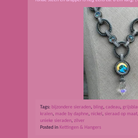
Tags:
bijzondere sieraden
,
bling
,
cadeau
,
grijsbl
kralen
,
made by daphne
,
nickel
,
sieraad op maat
unieke sieraden
,
zilver
Posted in
Kettingen & Hangers