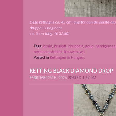
Deze ketting is ca. 45 cm lang tot aan de eerste dr
druppel is nog eens
ca. 5 cm lang. (€ 37,50)
Tags:
bruid
,
bruiloft
,
druppels
,
goud
,
handgemaa
necklace
,
stenen
,
trouwen
,
wit
Posted in
Kettingen & Hangers
KETTING BLACK DIAMOND DROP
FEBRUARI 25TH, 2026
POSTED 1:37 PM