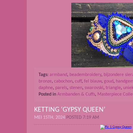
Tags:
armband
,
beadembroidery
,
bijzondere sie
bronze
,
cabochon
,
cuff
,
fel blauw
,
goud
,
handgem
daphne
,
parels
,
stenen
,
swarovski
,
triangle
,
unie
Posted in
Armbanden & Cuffs
,
Masterpiece Colle
KETTING ‘GYPSY QUEEN’
MEI 15TH, 2024
POSTED 7:19 AM