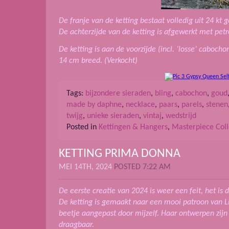
De franje van de ketting bestaat volledig uit 24 kt g
De achterzijde van de ketting is afgewerkt met petr
De ketting is aan de voorzijde (incl. ‘losse’ cabocho
14 cm breed. (Verkocht)
Tags:
bijzondere sieraden
,
bling
,
cabochon
,
goud
made by daphne
,
necklace
,
paars
,
parels
,
stenen
twijg
,
unieke sieraden
,
vintaj
,
wedstrijd
Posted in
Kettingen & Hangers
,
Masterpiece Coll
KETTING PRIMA DONNA
MEI 14TH, 2024
POSTED 7:22 AM
De eerste creatie van 2024 is weer een feit, het is
De ketting is gemaakt naar een mooi patroon van L
beetje aangepast door mijzelf. Haar ontwerpen zijn a
draagbaar.