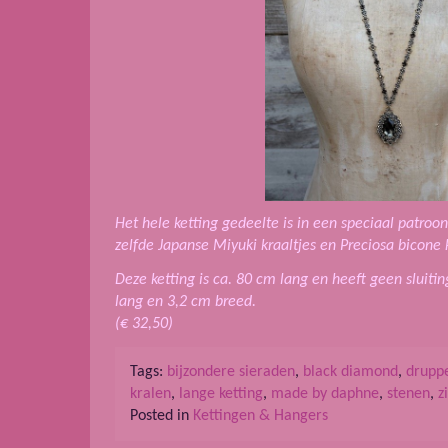
Het hele ketting gedeelte is in een speciaal patroo
zelfde Japanse Miyuki kraaltjes en Preciosa bicone k
Deze ketting is ca. 80 cm lang en heeft geen sluiti
lang en 3,2 cm breed.
(€ 32,50)
Tags:
bijzondere sieraden
,
black diamond
,
drupp
kralen
,
lange ketting
,
made by daphne
,
stenen
,
z
Posted in
Kettingen & Hangers