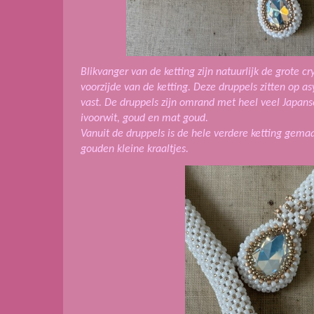
Blikvanger van de ketting zijn natuurlijk de grote c
voorzijde van de ketting. Deze druppels zitten op a
vast. De druppels zijn omrand met heel veel Japans
ivoorwit, goud en mat goud.
Vanuit de druppels is de hele verdere ketting gema
gouden kleine kraaltjes.