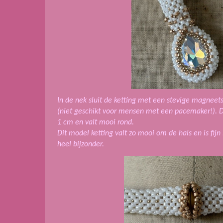
In de nek sluit de ketting met een stevige magneetsl
(niet geschikt voor mensen met een pacemaker!). De
1 cm en valt mooi rond.
Dit model ketting valt zo mooi om de hals en is fijn
heel bijzonder.