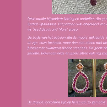
Deze mooie bijzondere ketting en oorbellen zijn g
Bartels-Sparidaans. Dit patroon was onderdeel van
de ‘Seed Beads and More’ groep.
De basis van het patroon zijn de mooie ‘gekraalde’
de zgn. craw techniek, maar dan niet alleen met de
fuchsiaroze Swarovski bicone steentjes. Dit geeft he
gehalte. Bovenaan deze druppels zitten ook nog kop
De druppel oorbellen zijn op helemaal zo gemaakt.