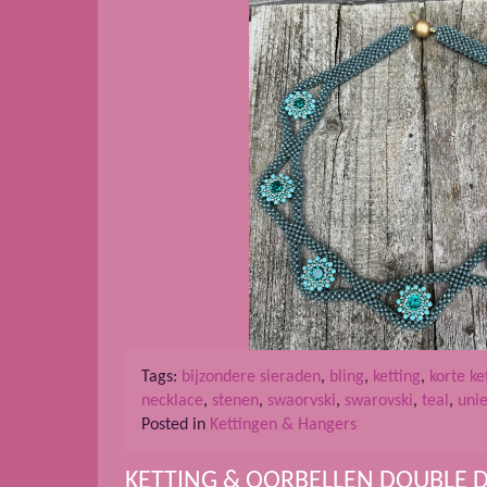
Tags:
bijzondere sieraden
,
bling
,
ketting
,
korte ke
necklace
,
stenen
,
swaorvski
,
swarovski
,
teal
,
uni
Posted in
Kettingen & Hangers
KETTING & OORBELLEN DOUBLE 