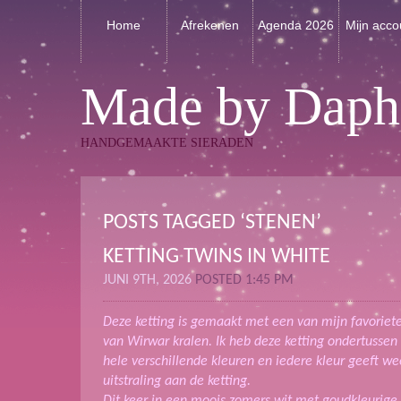
Home
Afrekenen
Agenda 2026
Mijn acco
Made by Daph
HANDGEMAAKTE SIERADEN
POSTS TAGGED ‘STENEN’
KETTING TWINS IN WHITE
JUNI 9TH, 2026
POSTED 1:45 PM
Deze ketting is gemaakt met een van mijn favorie
van Wirwar kralen. Ik heb deze ketting ondertussen
hele verschillende kleuren en iedere kleur geeft w
uitstraling aan de ketting.
Dit keer in een moois zomers wit met goudkleurige 