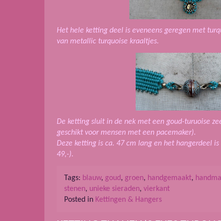
Het hele ketting deel is eveneens geregen met turq
van metallic turquoise kraaltjes.
De ketting sluit in de nek met een goud-turuoise ze
geschikt voor mensen met een pacemaker).
Deze ketting is ca. 47 cm lang en het hangerdeel is
49,-).
Tags:
blauw
,
goud
,
groen
,
handgemaakt
,
handma
stenen
,
unieke sieraden
,
vierkant
Posted in
Kettingen & Hangers