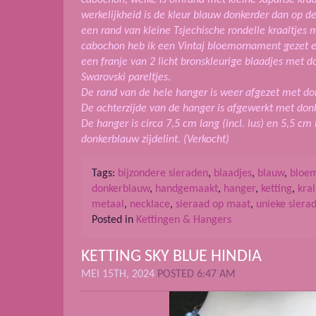
werkelijkheid is de kleur blauw donkerder dan op d
een rand van kleine Tsjechische rondelle kraaltjes 
cabochon heb ik een Vintaj bloemornament gezet e
een franje van 2 licht bronskleurige blaadjes met 
Swarovski pareltjes.
De rand van de hele hanger is weer afgezet met do
De achterzijde van de hanger is afgewerkt met don
De hanger is circa 7,5 cm lang (incl. lus) en 5,5 c
donkerblauw zijdelint. (Verkocht)
Tags:
bijzondere sieraden
,
blaadjes
,
blauw
,
bloe
donkerblauw
,
handgemaakt
,
hanger
,
ketting
,
kra
metaal
,
necklace
,
sieraad op maat
,
unieke siera
Posted in
Kettingen & Hangers
KETTING SKY BLUE HINDIA
MEI 15TH, 2024
POSTED 6:47 AM