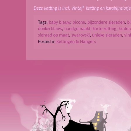
Deze ketting is incl. Vintaj® ketting en karabijnslotj
Tags:
baby blauw
,
bicone
,
bijzondere sieraden
,
b
donkerblauw
,
handgemaakt
,
korte ketting
,
kralen
sieraad op maat
,
swarovski
,
unieke sieraden
,
vin
Posted in
Kettingen & Hangers