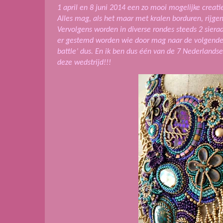
1 april en 8 juni 2014 een zo mooi mogelijke creat
Alles mag, als het maar met kralen borduren, rijge
Vervolgens worden in diverse rondes steeds 2 siera
er gestemd worden wie door mag naar de volgende 
battle’ dus. En ik ben dus één van de 7 Nederlan
deze wedstrijd!!!