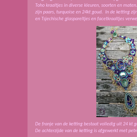
Toho kraaltjes in diverse kleuren, soorten en mat
zijn paars, turquoise en 24kt goud. In de ketting zi
en Tsjechische glaspareltjes en facetkraaltjes verwe
De franje van de ketting bestaat volledig uit 24 kt g
De achterzijde van de ketting is afgewerkt met petr