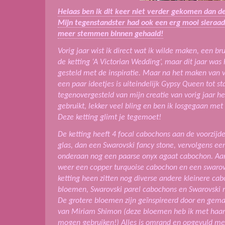
Helaas ben ik dit keer niet verder gekomen dan d
Mijn tegenstandster had ook een erg mooi sieraad
meer stemmen binnen gehaald!
Vorig jaar wist ik direct wat ik wilde maken, een br
de ketting ‘A Victorian Wedding’, maar dit jaar was 
gesteld met de inspiratie. Maar na het maken van v
een paar ideetjes is uiteindelijk Gypsy Queen tot 
tegenovergesteld van mijn creatie van vorig jaar heb
gebruikt, lekker veel bling en ben ik losgegaan met 
Deze ketting glimt je tegemoet!
De ketting heeft 4 focal cabochons aan de voorzijde
glas, dan een Swarovski fancy stone, vervolgens e
onderaan nog een paarse onyx agaat cabochon. Aan d
weer een copper turquoise cabochon en een swarovsk
ketting heen zitten nog diverse andere kleinere ca
bloemen, Swarovski parel cabochons en Swarovski ri
De grotere bloemen zijn geïnspireerd door en gem
van Miriam Shimon (deze bloemen heb ik met haar
mogen gebruiken!) Alles is omrand en opgevuld me