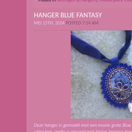
Posted in
Kettingen & Hangers
,
Masterpiece Coll
HANGER BLUE FANTASY
MEI 15TH, 2024
POSTED 7:14 AM
Deze hanger is gemaakt met een mooie grote Blue
cabochon, welke is omrand met kleine Japanse kraal