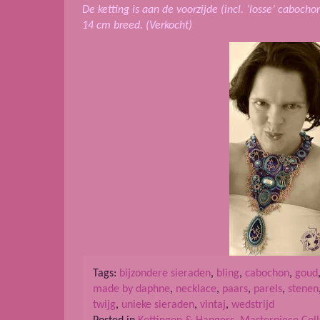
De ketting is aan de voorzijde (incl. ‘losse’ cabocho
14 cm breed. (Verkocht)
Tags:
bijzondere sieraden
,
bling
,
cabochon
,
goud
made by daphne
,
necklace
,
paars
,
parels
,
stenen
twijg
,
unieke sieraden
,
vintaj
,
wedstrijd