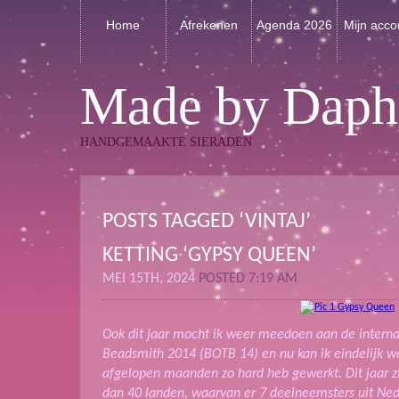
Home
Afrekenen
Agenda 2026
Mijn acco
Made by Daph
HANDGEMAAKTE SIERADEN
POSTS TAGGED ‘VINTAJ’
KETTING ‘GYPSY QUEEN’
MEI 15TH, 2024
POSTED 7:19 AM
Ook dit jaar mocht ik weer meedoen aan de internat
Beadsmith 2014 (BOTB 14) en nu kan ik eindelijk w
afgelopen maanden zo hard heb gewerkt. Dit jaar z
dan 40 landen, waarvan er 7 deelneemsters uit N