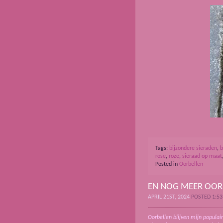
Tags:
bijzondere sieraden
,
b
rose
,
roze
,
sieraad op maat
Posted in
Oorbellen
EN NOG MEER OOR
APRIL 21ST, 2024
POSTED 1:5
Oorbellen blijven mijn populai