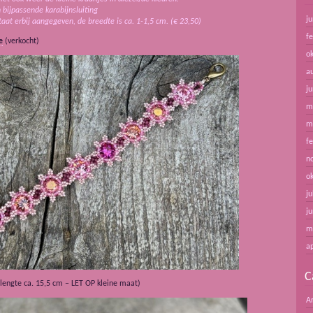
bijpassende karabijnsluiting
ju
at erbij aangegeven, de breedte is ca. 1-1,5 cm. (€ 23,50)
f
e
(verkocht)
o
a
ju
m
m
f
n
o
ju
ju
m
ap
C
lengte ca. 15,5 cm – LET OP kleine maat)
A