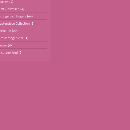
roches
(9)
rst / diversen
(4)
ettingen & Hangers
(64)
asterpiece Collection
(5)
orbellen
(29)
relkettingen e.d.
(1)
ingen
(4)
ncategorized
(3)