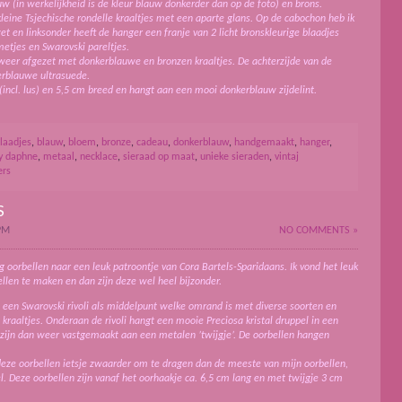
uw (in werkelijkheid is de kleur blauw donkerder dan op de foto) en brons.
eine Tsjechische rondelle kraaltjes met een aparte glans. Op de cabochon heb ik
 en linksonder heeft de hanger een franje van 2 licht bronskleurige blaadjes
etjes en Swarovski pareltjes.
 weer afgezet met donkerblauwe en bronzen kraaltjes. De achterzijde van de
erblauwe ultrasuede.
 (incl. lus) en 5,5 cm breed en hangt aan een mooi donkerblauw zijdelint.
laadjes
,
blauw
,
bloem
,
bronze
,
cadeau
,
donkerblauw
,
handgemaakt
,
hanger
,
y daphne
,
metaal
,
necklace
,
sieraad op maat
,
unieke sieraden
,
vintaj
ers
S
PM
NO COMMENTS »
ng oorbellen naar een leuk patroontje van Cora Bartels-Sparidaans. Ik vond het leuk
llen te maken en dan zijn deze wel heel bijzonder.
 een Swarovski rivoli als middelpunt welke omrand is met diverse soorten en
 kraaltjes. Onderaan de rivoli hangt een mooie Preciosa kristal druppel in een
’s zijn dan weer vastgemaakt aan een metalen ’twijgje’. De oorbellen hangen
 deze oorbellen ietsje zwaarder om te dragen dan de meeste van mijn oorbellen,
l.
Deze oorbellen zijn vanaf het oorhaakje ca. 6,5 cm lang en met twijgje 3 cm