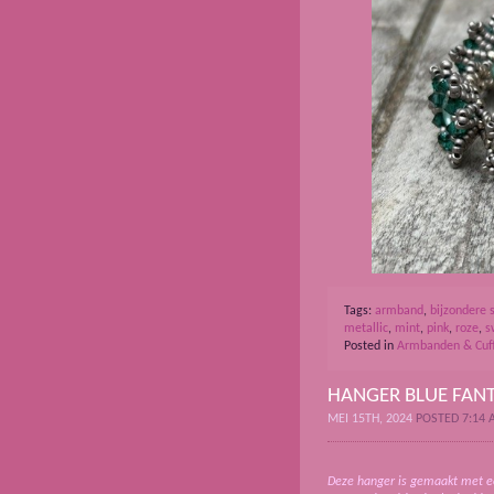
Tags:
armband
,
bijzondere 
metallic
,
mint
,
pink
,
roze
,
s
Posted in
Armbanden & Cuf
HANGER BLUE FAN
MEI 15TH, 2024
POSTED 7:14
Deze hanger is gemaakt met e