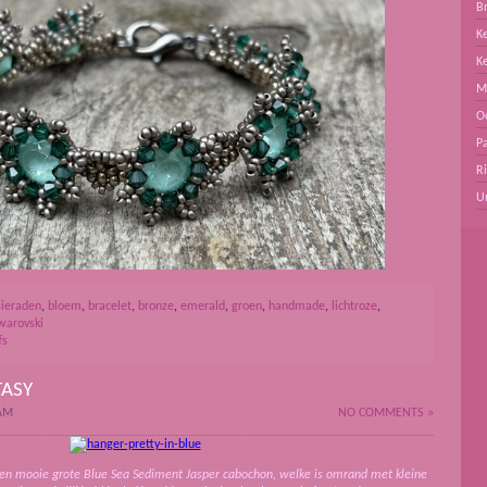
B
Ke
K
M
O
Pa
R
U
sieraden
,
bloem
,
bracelet
,
bronze
,
emerald
,
groen
,
handmade
,
lichtroze
,
warovski
fs
TASY
 AM
NO COMMENTS »
en mooie grote Blue Sea Sediment Jasper cabochon, welke is omrand met kleine