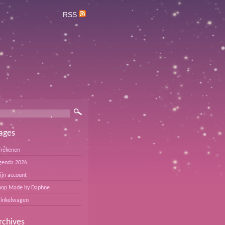
RSS
ages
frekenen
genda 2026
ijn account
hop Made by Daphne
inkelwagen
rchives