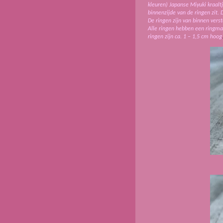
kleuren) Japanse Miyuki kraalt
binnenzijde van de ringen zit.
De ringen zijn van binnen vers
Alle ringen hebben een ringmaa
ringen zijn ca. 1 – 1,5 cm hoog