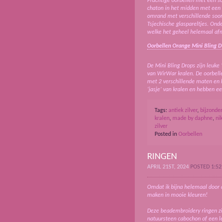
Prachtige oorbellen met een soo
chaton in het midden met een 
omrand met verschillende soort
Tsjechische glaspareltjes. On
welke het geheel helemaal af
Oorbellen Orange Mini Bling 
De Mini Bling Drops zijn leuke
van WirWar kralen. De oorbell
met 2 verschillende maten en k
‘jasje’ van kralen en hebben ee
Tags:
antiek zilver
,
bijzonde
kralen
,
made by daphne
,
ni
zilver
Posted in
Oorbellen
RINGEN
APRIL 21ST, 2024
POSTED 1:5
Omdat ik bijna helemaal door 
maken in mooie kleuren!
Deze beadembroidery ringen z
natuursteen cabochon of een l