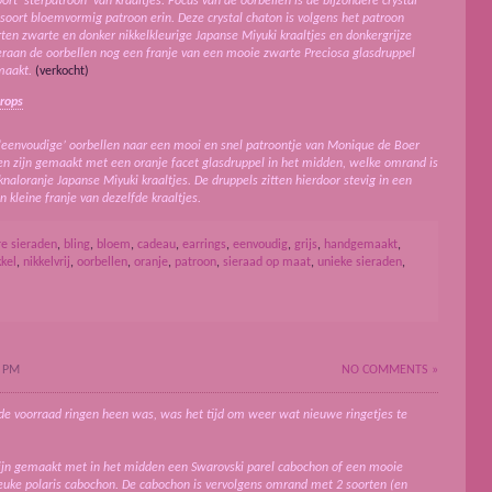
rt ‘sterpatroon’ van kraaltjes. Focus van de oorbellen is de bijzondere crystal
soort bloemvormig patroon erin. Deze crystal chaton is volgens het patroon
en zwarte en donker nikkelkleurige Japanse Miyuki kraaltjes en donkergrijze
deraan de oorbellen nog een franje van een mooie zwarte Preciosa glasdruppel
maakt.
(verkocht)
Drops
 ‘eenvoudige’ oorbellen naar een mooi en snel patroontje van Monique de Boer
en zijn gemaakt met een oranje facet glasdruppel in het midden, welke omrand is
naloranje Japanse Miyuki kraaltjes. De druppels zitten hierdoor stevig in een
n kleine franje van dezelfde kraaltjes.
re sieraden
,
bling
,
bloem
,
cadeau
,
earrings
,
eenvoudig
,
grijs
,
handgemaakt
,
kkel
,
nikkelvrij
,
oorbellen
,
oranje
,
patroon
,
sieraad op maat
,
unieke sieraden
,
2 PM
NO COMMENTS »
de voorraad ringen heen was, was het tijd om weer wat nieuwe ringetjes te
ijn gemaakt met in het midden een Swarovski parel cabochon of een mooie
euke polaris cabochon. De cabochon is vervolgens omrand met 2 soorten (en