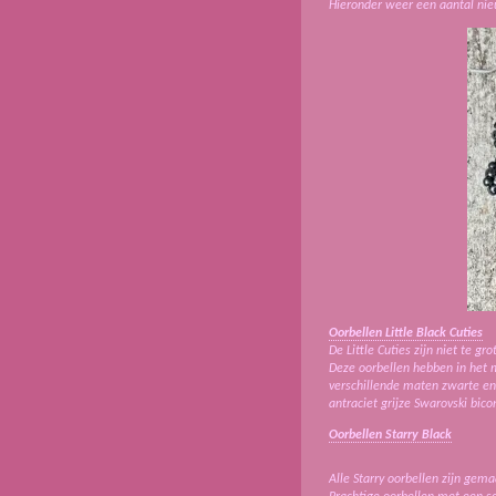
Hieronder weer een aantal ni
Oorbellen Little Black Cuties
De Little Cuties zijn niet te g
Deze oorbellen hebben in het 
verschillende maten zwarte en 
antraciet grijze Swarovski bic
Oorbellen Starry Black
Alle Starry oorbellen zijn gem