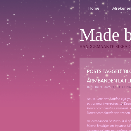
Home
Afrekene
Made 
HANDGEMAAKTE SIERAD
POSTS TAGGED ‘BL
ARMBANDEN LA FL
JUNI 10TH, 2026
POSTED 12:4
De La Fleur armbanden zijn ge
patronenontwerpsters…)
.
Deze
kleurencombinaties gemaakt, m
kleurencombinatie van stenen 
De armbanden bestaat uit 8 of 
bicone kraaltjes en Japanse Miy
geregen volgens een patroon me