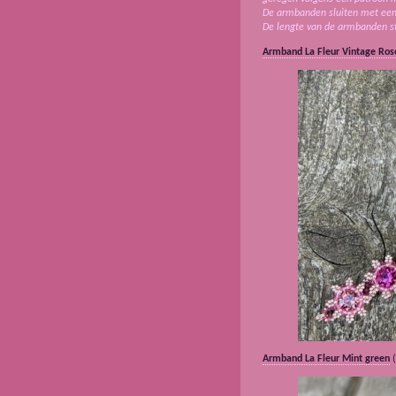
De armbanden sluiten met een 
De lengte van de armbanden sta
Armband La Fleur Vintage Ros
Armband La Fleur Mint green
(