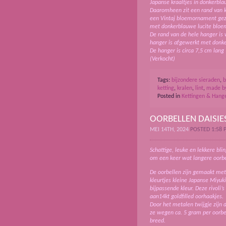
Japanse kraaltjes in donkerbla
Daaromheen zit een rand van kl
een Vintaj bloemornament gezet
met donkerblauwe lucite bloem
De rand van de hele hanger is
hanger is afgewerkt met donk
De hanger is circa 7,5 cm lang
(Verkocht)
Tags:
bijzondere sieraden
,
b
ketting
,
kralen
,
lint
,
made b
Posted in
Kettingen & Hang
OORBELLEN DAISIE
MEI 14TH, 2024
POSTED 1:58 
Schattige, leuke en lekkere bli
om een keer wat langere oorbe
De oorbellen zijn gemaakt met
kleurtjes kleine Japanse Miyuki
bijpassende kleur. Deze rivoli
aan14kt goldfilled oorhaakjes.
Door het metalen twijgje zijn
ze wegen ca. 5 gram per oorbe
breed.