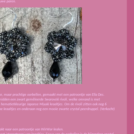
euwe paren.
rote, maar prachtige oorbellen, gemaakt met een patroontje van Ella Des.
midden een zwart gemêleerde Swarovski rivoli, welke omrand is met
hematietkleurige Japanse Miyuki kraaltjes. Om de rivoli zitten ook nog 6
one kraaltjes en onderaan nog een mooie zwarte crystal peerdruppel. (Verkocht)
aakt naar een patroontje van WirWar kralen.