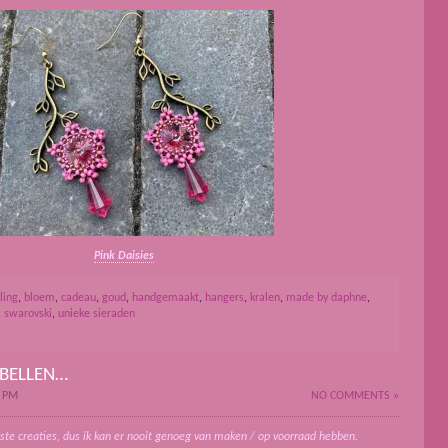
Pink Daisies
ling
,
bloem
,
cadeau
,
goud
,
handgemaakt
,
hangers
,
kralen
,
made by daphne
,
,
swarovski
,
unieke sieraden
BELLEN…
3 PM
NO COMMENTS »
rste creaties, dus ik kan er nooit genoeg van maken / op voorraad hebben.