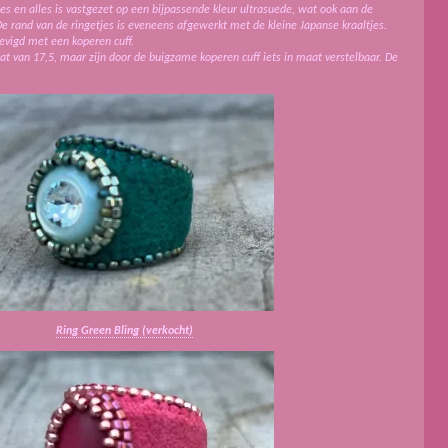
jes en alles is vastgezet op een bijpassende kleur ultrasuede, wat ook aan de
 De rand van de ringetjes is eveneens afgewerkt met de kleine Japanse kraaltjes.
tevigd met een koperen cuff.
t van 17,5, maar zijn door de buigzame koperen cuff iets in maat verstelbaar. De
.
Ring Green Bling (verkocht)