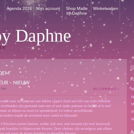
n
Agenda 2026
Mijn account
Shop Made
Winkelwagen
by Daphne
by Daphne
EN
OEM’
P
EUR – NIEUW
2 PM
NO COMMENTS »
A
A
maakt naar een patroon van Sabine Lippert (toch wel één van mijn favoriete
M
 armbanden zijn gemaakt naar een al wat ouder patroon en heb ik al in veel
aar ze blijven zo mooi en sprankelend. En iedere verschillende
S
en kralen maakt de armband weer uniek en bijzonder.
W
9 Preciosa crystal chatons, welke stuk voor stuk omrand zijn met Swarovski
uki kraaltjes in bijpassende kleuren. Deze chatons zijn vervolgens aan elkaar
A
t ook weer de kleine kraaltjes in diezelfde kleuren.