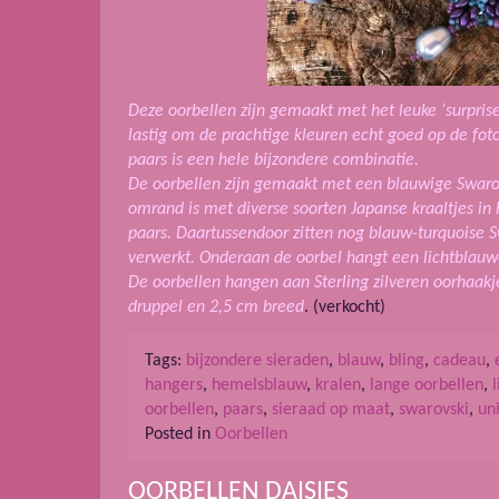
Deze oorbellen zijn gemaakt met het leuke ‘surprise
lastig om de prachtige kleuren echt goed op de fot
paars is een hele bijzondere combinatie.
De oorbellen zijn gemaakt met een blauwige Swarov
omrand is met diverse soorten Japanse kraaltjes in
paars. Daartussendoor zitten nog blauw-turquoise S
verwerkt. Onderaan de oorbel hangt een lichtblauw
De oorbellen hangen aan Sterling zilveren oorhaakj
druppel en 2,5 cm breed
. (verkocht)
Tags:
bijzondere sieraden
,
blauw
,
bling
,
cadeau
,
hangers
,
hemelsblauw
,
kralen
,
lange oorbellen
,
oorbellen
,
paars
,
sieraad op maat
,
swarovski
,
un
Posted in
Oorbellen
OORBELLEN DAISIES