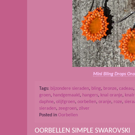
Mini Bling Drops Or
Tags:
bijzondere sieraden
,
bling
,
bronze
,
cadeau
groen
,
handgemaakt
,
hangers
,
knal oranje
,
knal
daphne
,
olijfgroen
,
oorbellen
,
oranje
,
roze
,
sier
sieraden
,
zeegroen
,
zilver
Posted in
Oorbellen
OORBELLEN SIMPLE SWAROVSKI