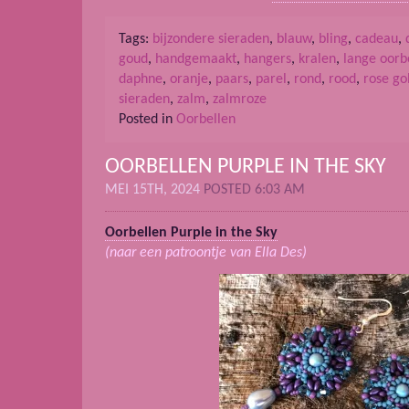
Tags:
bijzondere sieraden
,
blauw
,
bling
,
cadeau
,
goud
,
handgemaakt
,
hangers
,
kralen
,
lange oorb
daphne
,
oranje
,
paars
,
parel
,
rond
,
rood
,
rose go
sieraden
,
zalm
,
zalmroze
Posted in
Oorbellen
OORBELLEN PURPLE IN THE SKY
MEI 15TH, 2024
POSTED 6:03 AM
Oorbellen Purple in the Sky
(naar een patroontje van Ella Des)