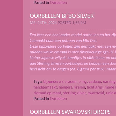
Posted in
Oorbellen
OORBELLEN BI-BO SILVER
MEI 14TH, 2024
POSTED 1:53 PM
Een keer een heel ander model oorbellen en het zij
Gemaakt naar een patroon van Ella Des.
Deze bijzondere oorbellen zijn gemaakt met een moo
midden welke omrand is met zilverkleurige zgn. bi
kleine Japanse Miyuki kraaltjes in nikkelkleur en d
aan Sterling zilveren oorhaakjes en hebben een door
heel licht om te dragen (ca. 8 gram per stuk), maa
Tags:
bijzondere sieraden
,
bling
,
cadeau
,
earring
handgemaakt
,
hangers
,
kralen
,
licht grijs
,
made 
sieraad op maat
,
sterling zilver
,
swarovski
,
uniek
Posted in
Oorbellen
OORBELLEN SWAROVSKI DROPS