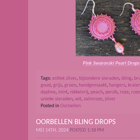
Pink Swarovski Pearl Drops
Tags:
antiek zilver
,
bijzondere sieraden
,
bling
,
br
goud
,
grijs
,
groen
,
handgemaakt
,
hangers
,
krale
daphne
,
mint
,
nikkelvrij
,
peach
,
perzik
,
roze
,
roz
unieke sieraden
,
wit
,
zalmroze
,
zilver
Posted in
Oorbellen
OORBELLEN BLING DROPS
MEI 14TH, 2024
POSTED 1:18 PM