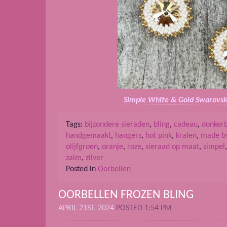
Simple White & Gold Swarovsk
Tags:
bijzondere sieraden
,
bling
,
cadeau
,
donker
handgemaakt
,
hangers
,
hot pink
,
kralen
,
made b
olijfgroen
,
oranje
,
roze
,
sieraad op maat
,
simpel
zalm
,
zilver
Posted in
Oorbellen
OORBELLEN FROZEN BLING
APRIL 21ST, 2024
POSTED 1:54 PM