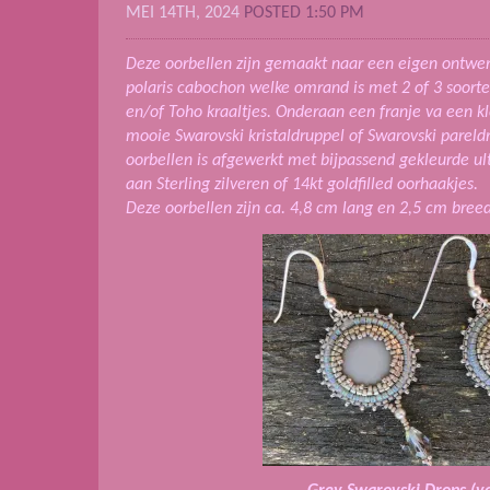
MEI 14TH, 2024
POSTED 1:50 PM
Deze oorbellen zijn gemaakt naar een eigen ontwe
polaris cabochon welke omrand is met 2 of 3 soort
en/of Toho kraaltjes. Onderaan een franje va een kl
mooie Swarovski kristaldruppel of Swarovski pareld
oorbellen is afgewerkt met bijpassend gekleurde u
aan Sterling zilveren of 14kt goldfilled oorhaakjes.
Deze oorbellen zijn ca. 4,8 cm lang en 2,5 cm breed