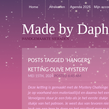
Home
Afrekenen
Agenda 2026
Mijn acco
Made by Daph
HANDGEMAAKTE SIERADEN
POSTS TAGGED ‘HANGERS’
KETTING OLIVE MYSTERY
MEI 15TH, 2024
POSTED 6:45 AM
Deze ketting is gemaakt met de Mystery Challenge v
je op voorhand een materiaallijst en daarna het eer
Vervolgens stuur je een foto als je het eerste stukje
stukje van het patroon. Je weet dus van tevoren nie
leuk om een keer te doen en het resultaat mag er oo