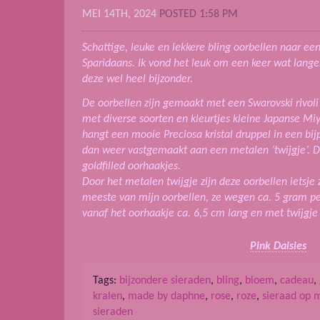
MEI 14TH, 2024
POSTED 1:58 PM
Schattige, leuke en lekkere bling oorbellen naar een
Sparidaans. Ik vond het leuk om een keer wat lange
deze wel heel bijzonder.
De oorbellen zijn gemaakt met een Swarovski rivol
met diverse soorten en kleurtjes kleine Japanse Miy
hangt een mooie Preciosa kristal druppel in een bijpa
dan weer vastgemaakt aan een metalen ’twijgje’. 
goldfilled oorhaakjes.
Door het metalen twijgje zijn deze oorbellen ietsj
meeste van mijn oorbellen, ze wegen ca. 5 gram pe
vanaf het oorhaakje ca. 6,5 cm lang en met twijgje
Pink Daisies
Tags:
bijzondere sieraden
,
bling
,
bloem
,
cadeau
,
kralen
,
made by daphne
,
rose
,
roze
,
sieraad op 
sieraden