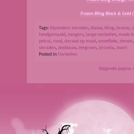
Frozen Bling Orange
(ve
Frozen Bling Black & Gold 
Tags:
bijzondere sieraden
,
blauw
,
bling
,
bronze
,
handgemaakt
,
hangers
,
lange oorbellen
,
made b
petrol
,
rood
,
sieraad op maat
,
snowflake
,
stenen
sieraden
,
zeeblauw
,
zeegroen
,
zirconia
,
zwart
Posted in
Oorbellen
Volgende pagina 