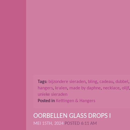
Tags:
bijzondere sieraden
,
bling
,
cadeau
,
dubbel
hangers
,
kralen
,
made by daphne
,
necklace
,
olijf
unieke sieraden
Posted in
Kettingen & Hangers
OORBELLEN GLASS DROPS I
MEI 15TH, 2024
POSTED 6:11 AM