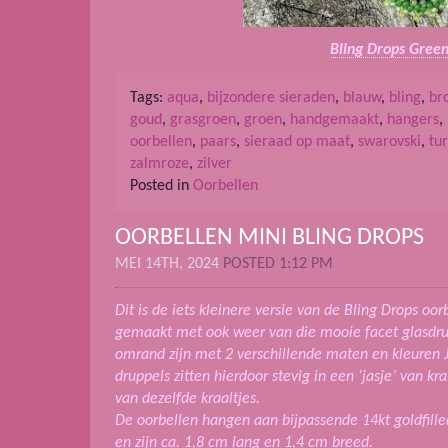
Bling Drops Gree
Tags:
aqua
,
bijzondere sieraden
,
blauw
,
bling
,
br
goud
,
grasgroen
,
groen
,
handgemaakt
,
hangers
,
oorbellen
,
paars
,
sieraad op maat
,
swarovski
,
tu
zalmroze
,
zilver
Posted in
Oorbellen
OORBELLEN MINI BLING DROPS
MEI 14TH, 2024
POSTED 1:12 PM
Dit is de iets kleinere versie van de Bling Drops oor
gemaakt met ook weer van die mooie facet glasdru
omrand zijn met 2 verschillende maten en kleuren 
druppels zitten hierdoor stevig in een ‘jasje’ van k
van dezelfde kraaltjes.
De oorbellen hangen aan bijpassende 14kt goldfilled
en zijn ca. 1,8 cm lang en 1,4 cm breed.