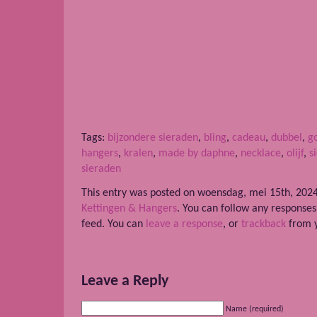
Tags:
bijzondere sieraden
,
bling
,
cadeau
,
dubbel
,
g
hangers
,
kralen
,
made by daphne
,
necklace
,
olijf
,
s
sieraden
This entry was posted on woensdag, mei 15th, 2024 
Kettingen & Hangers
. You can follow any responses
feed. You can
leave a response
, or
trackback
from y
Leave a Reply
Name (required)