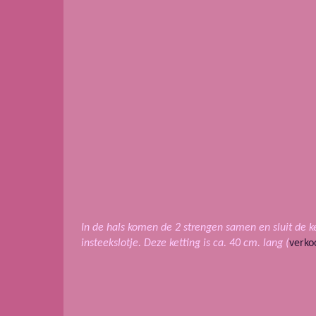
In de hals komen de 2 strengen samen en sluit de k
insteekslotje. Deze ketting is ca. 40 cm. lang (
verko