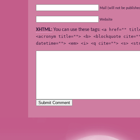
Mail (will not be publishe
Website
XHTML:
You can use these tags:
<a href="" titl
<acronym title=""> <b> <blockquote cite="
datetime=""> <em> <i> <q cite=""> <s> <st