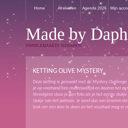
Home
Afrekenen
Agenda 2026
Mijn acco
Made by Daph
HANDGEMAAKTE SIERADEN
KETTING OLIVE MYSTERY
Deze ketting is gemaakt met de Mystery Challenge v
je op voorhand een materiaallijst en daarna het eer
Vervolgens stuur je een foto als je het eerste stukje
stukje van het patroon. Je weet dus van tevoren nie
leuk om een keer te doen en het resultaat mag er oo