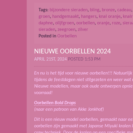
Tags:
bijzondere sieraden
,
bling
,
bronze
,
cadeau
groen
,
handgemaakt
,
hangers
,
knal oranje
,
knal
daphne
,
olijfgroen
,
oorbellen
,
oranje
,
roze
,
sier
sieraden
,
zeegroen
,
zilver
Posted in
Oorbellen
NIEUWE OORBELLEN 2024
APRIL 21ST, 2024
POSTED 1:53 PM
En nu is het tijd voor nieuwe oorbellen!!! Natuurli
tijdens de feestdagen niet stilgezeten en weer wa
Nieuwe modellen, maar ook oude ontwerpen opnie
voorraad!
Oorbellen Bold Drops
(naar een patroon van Akke Jonkhof)
Dit is een nieuw model oorbellen, gemaakt naar ee
oorbellen zijn gemaakt met Japanse Miyuki kralen
craw techniek. Door de kralen op een specifieke man