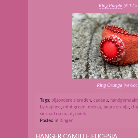
Ring Purple
(€ 12,5
Ring Orange
(verkoc
Tags:
bijzondere sieraden
,
cadeau
,
handgemaakt
by daphne
,
mint groen
,
mokka
,
paars oranje
,
rin
sieraad op maat
,
uniek
Posted in
Ringen
HANGER CAMILLE FUCHSIA