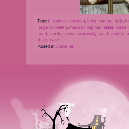
Tags:
bijzondere sieraden
,
bling
,
cadeau
,
grijs
,
h
lange oorbellen
,
made by daphne
,
nikkel
,
oorbel
maat
,
sterling zilver
,
swarovski
,
teal
,
turquoise
,
u
zilver
,
zwart
Posted in
Oorbellen