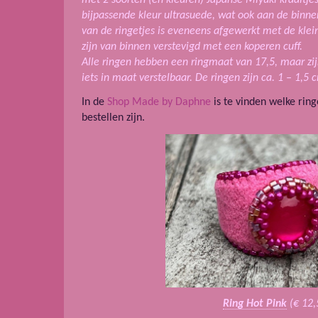
bijpassende kleur ultrasuede, wat ook aan de binnen
van de ringetjes is eveneens afgewerkt met de klei
zijn van binnen verstevigd met een koperen cuff.
Alle ringen hebben een ringmaat van 17,5, maar zi
iets in maat verstelbaar. De ringen zijn ca. 1 – 1,5
In de
Shop Made by Daphne
is te vinden welke ring
bestellen zijn.
Ring Hot Pink
(€ 12,