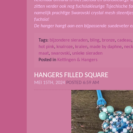
zitten verder ook nog fuchsiakleurige Tsjechische f
namelijk prachtige Swarovski crystal mesh steentjes
fuchsia!
De hanger hangt aan een bijpassende suedeveter en 
Tags:
bijzondere sieraden
,
bling
,
bronze
,
cadeau
hot pink
,
knalroze
,
kralen
,
made by daphne
,
neck
maat
,
swarovski
,
unieke sieraden
Posted in
Kettingen & Hangers
HANGERS FILLED SQUARE
MEI 15TH, 2024
POSTED 6:59 AM