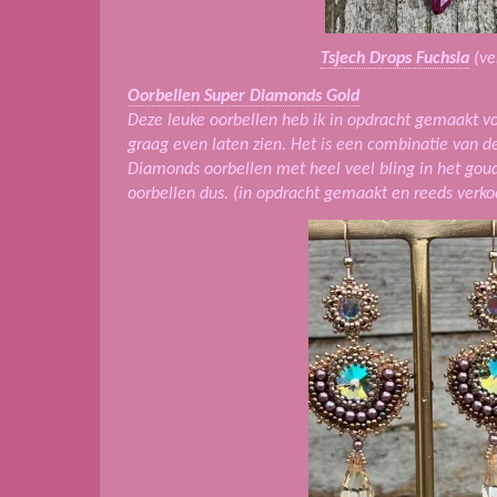
Tsjech Drops Fuchsia
(ve
Oorbellen Super Diamonds Gold
Deze leuke oorbellen heb ik in opdracht gemaakt vo
graag even laten zien. Het is een combinatie van d
Diamonds oorbellen met heel veel bling in het goud 
oorbellen dus. (in opdracht gemaakt en reeds verko