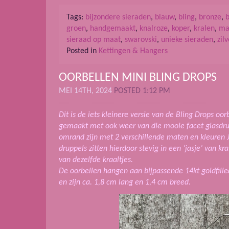
Tags:
bijzondere sieraden
,
blauw
,
bling
,
bronze
,
b
groen
,
handgemaakt
,
knalroze
,
koper
,
kralen
,
ma
sieraad op maat
,
swarovski
,
unieke sieraden
,
zil
Posted in
Kettingen & Hangers
OORBELLEN MINI BLING DROPS
MEI 14TH, 2024
POSTED 1:12 PM
Dit is de iets kleinere versie van de Bling Drops oor
gemaakt met ook weer van die mooie facet glasdru
omrand zijn met 2 verschillende maten en kleuren 
druppels zitten hierdoor stevig in een ‘jasje’ van k
van dezelfde kraaltjes.
De oorbellen hangen aan bijpassende 14kt goldfilled
en zijn ca. 1,8 cm lang en 1,4 cm breed.