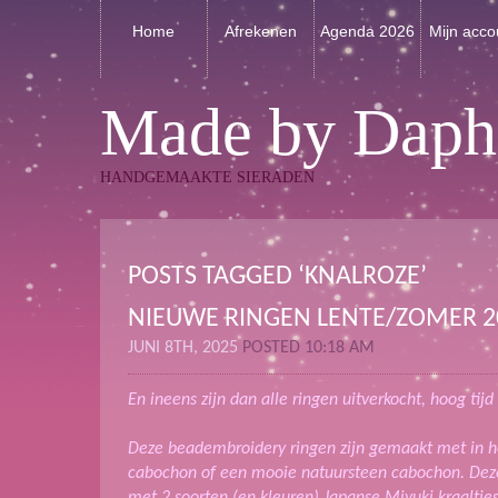
Home
Afrekenen
Agenda 2026
Mijn acco
Made by Daph
HANDGEMAAKTE SIERADEN
POSTS TAGGED ‘KNALROZE’
NIEUWE RINGEN LENTE/ZOMER 2
JUNI 8TH, 2025
POSTED 10:18 AM
En ineens zijn dan alle ringen uitverkocht, hoog ti
Deze beadembroidery ringen zijn gemaakt met in h
cabochon of een mooie natuursteen cabochon. Dez
met 2 soorten (en kleuren) Japanse Miyuki kraaltjes