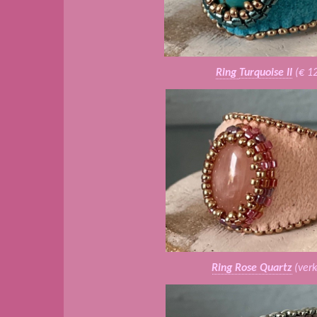
Ring
Turquoise II
(€ 1
Ring Rose Quartz
(ver