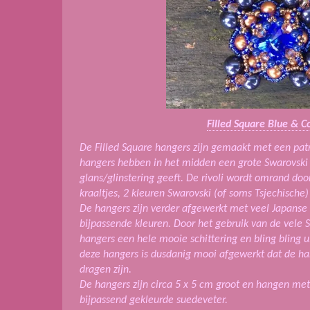
Filled Square Blue & C
De Filled Square hangers zijn gemaakt met een patr
hangers hebben in het midden een grote Swarovski 
glans/glinstering geeft. De rivoli wordt omrand do
kraaltjes, 2 kleuren Swarovski (of soms Tsjechische)
De hangers zijn verder afgewerkt met veel Japanse 
bijpassende kleuren. Door het gebruik van de vele 
hangers een hele mooie schittering en bling bling ui
deze hangers is dusdanig mooi afgewerkt dat de han
dragen zijn.
De hangers zijn circa 5 x 5 cm groot en hangen met
bijpassend gekleurde suedeveter.