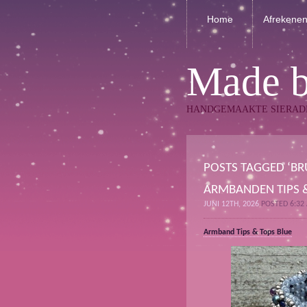
Home
Afrekene
Made 
HANDGEMAAKTE SIERAD
POSTS TAGGED ‘BR
ARMBANDEN TIPS 
JUNI 12TH, 2026
POSTED 6:32
Armband Tips & Tops Blue