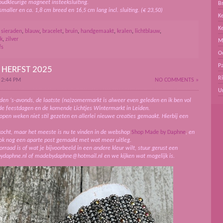
udkleurige magneet insteeksluiting.
B
maller en ca. 1,8 cm breed en 16,5 cm lang incl. sluiting. (€ 23,50)
Ke
K
 sieraden
,
blauw
,
bracelet
,
bruin
,
handgemaakt
,
kralen
,
lichtblauw
,
k
,
zilver
M
fs
O
Pa
 HERFST 2025
R
 2:44 PM
NO COMMENTS »
U
den ‘s-avonds, de laatste (na)zomermarkt is alweer even geleden en ik ben vol
 de feestdagen en de komende Lichtjes Wintermarkt in Leiden.
lopen weken niet stil gezeten en allerlei nieuwe creaties gemaakt. Hierbij een
rkocht, maar het meeste is nu te vinden in de webshop
Shop Made by Daphne
, en
ok nog een aparte post gemaakt met wat meer uitleg.
orraad is of wat je bijvoorbeeld in een andere kleur wilt, stuur gerust een
daphne.nl of madebydaphne@hotmail.nl en we kijken wat mogelijk is.