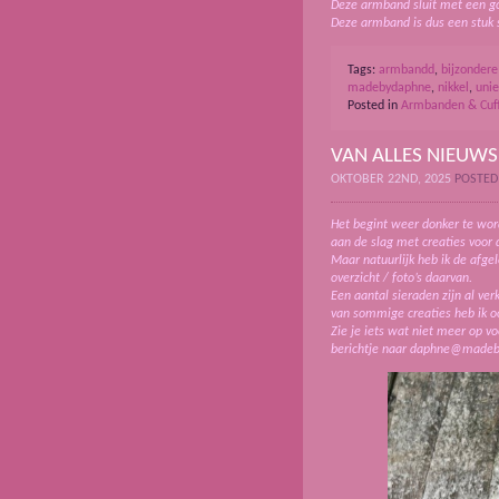
Deze armband sluit met een go
Deze armband is dus een stuk s
Tags:
armbandd
,
bijzondere
madebydaphne
,
nikkel
,
unie
Posted in
Armbanden & Cuf
VAN ALLES NIEUWS
OKTOBER 22ND, 2025
POSTED
Het begint weer donker te wor
aan de slag met creaties voor
Maar natuurlijk heb ik de afge
overzicht / foto’s daarvan.
Een aantal sieraden zijn al ve
van sommige creaties heb ik o
Zie je iets wat niet meer op vo
berichtje naar daphne@madeby