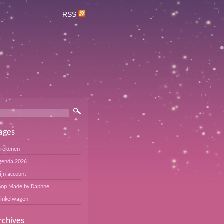
RSS
ages
frekenen
genda 2026
ijn account
hop Made by Daphne
inkelwagen
rchives