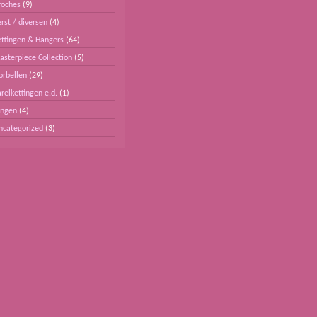
roches
(9)
rst / diversen
(4)
ettingen & Hangers
(64)
asterpiece Collection
(5)
orbellen
(29)
relkettingen e.d.
(1)
ingen
(4)
ncategorized
(3)