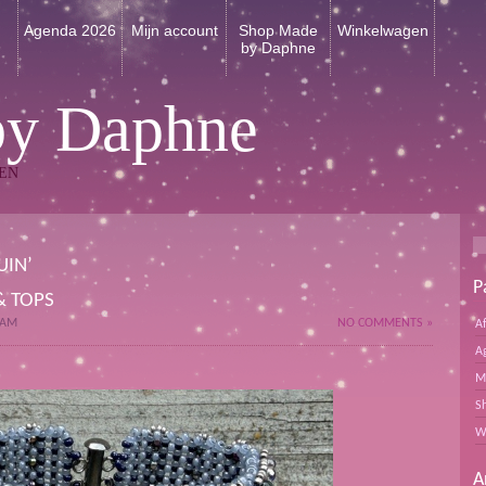
n
Agenda 2026
Mijn account
Shop Made
Winkelwagen
by Daphne
by Daphne
EN
UIN’
P
& TOPS
 AM
NO COMMENTS »
A
A
M
S
W
A