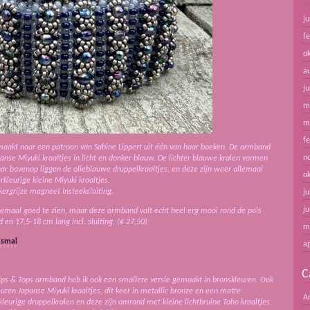
ju
f
o
a
ju
m
m
f
aakt naar een patroon van Sabine Lippert uit één van haar boeken. De armband
n
panse Miyuki kraaltjes in licht en donker blauw. De lichter blauwe kralen vormen
ar bovenop liggen de olieblauwe druppelkraaltjes, en deze zijn weer allemaal
o
kleurige kleine Miyuki kraaltjes.
ergrijze magneet insteeksluiting.
ju
ju
elemaal goed te zien, maar deze armband valt echt heel erg mooi rond de pols
en 17,5-18 cm lang incl. sluiting. (€ 27,50)
m
 smal
ap
C
Tips & Tops armband heb ik ook een smallere versie gemaakt in bronskleuren. Ook
uren Japanse Miyuki kraaltjes, dit keer in metallic bronze en een matte
A
leurige druppelkralen en deze zijn omrand met kleine lichtbruine Toho kraaltjes.