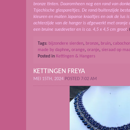
bronze tinten. Daaromheen nog een rand van donker
Tsjechische glaspareltjes. De rand/buitenzijde best
kleuren en maten Japanse kraaltjes en ook de lus is
achterzijde van de hanger is afgewerkt met oranje
een bruine suedeveter en is ca. 4,5 x 4,5 cm groot
.
Tags:
bijzondere sierden
,
bronze
,
bruin
,
cabocho
made by daphne
,
orange
,
oranje
,
sieraad op ma
Posted in
Kettingen & Hangers
KETTINGEN FREYA
MEI 15TH, 2024
POSTED 7:02 AM