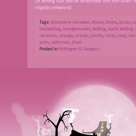
De ketting sluit aan de achterzijde met een zilver- 
ringetje (nikkelvrij).
Tags:
bijzondere sieraden
,
blauw
,
brons
,
bruin
,
c
halsketting
,
handgemaakt
,
ketting
,
korte ketting
,
necklace
,
orange
,
oranje
,
parels
,
rond
,
rood
,
sie
zalm
,
zalmroze
,
zilver
Posted in
Kettingen & Hangers