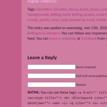
ringetje (nikkelvrij).
Tags:
bijzondere sieraden
,
blauw
,
brons
,
bruin
,
cad
handgemaakt
,
ketting
,
korte ketting
,
kralen
,
made 
oranje
,
parels
,
rond
,
rood
,
sieraad op maat
,
unieke
This entry was posted on woensdag, mei 15th, 2024 
Kettingen & Hangers
. You can follow any responses
feed. You can
leave a response
, or
trackback
from y
Leave a Reply
Name (required)
Mail (will not be publishe
Website
XHTML:
You can use these tags:
<a href="" titl
<acronym title=""> <b> <blockquote cite="
datetime=""> <em> <i> <q cite=""> <s> <st