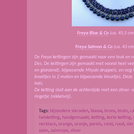
Freya Blue & Co
(ca. 45,5 cm 
Freya Salmon & Co
(ca. 43 cm.
De Freya kettingen zijn gemaakt naar een leuk en ni
Des. De kettingen zijn gemaakt met vooral heel veel
en glanzend), bijpassende Miyuki druppels, en nog 
kraaltjes in 2 maten en bijpassende kleurtjes. Deze
hals.
De ketting sluit aan de achterzijde met een zilver- 
ringetje (nikkelvrij).
Tags:
bijzondere sieraden
,
blauw
,
brons
,
bruin
,
c
halsketting
,
handgemaakt
,
ketting
,
korte ketting
,
necklace
,
orange
,
oranje
,
parels
,
rond
,
rood
,
sie
zalm
,
zalmroze
,
zilver