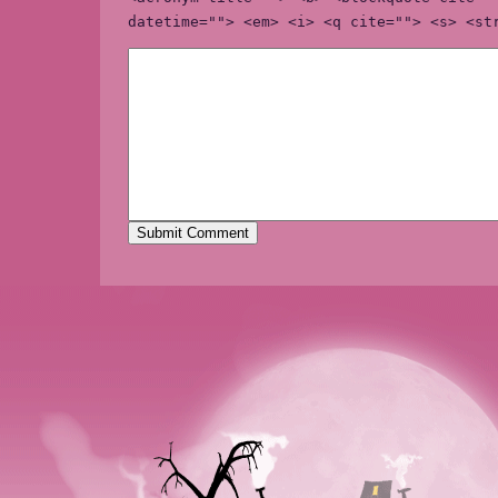
datetime=""> <em> <i> <q cite=""> <s> <st