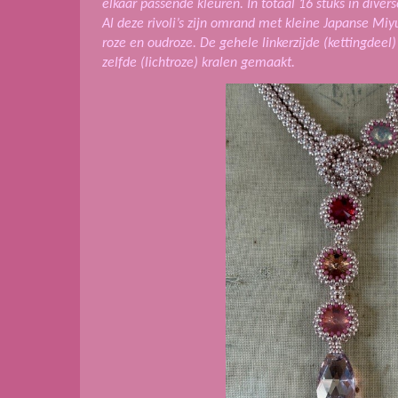
elkaar passende kleuren. In totaal 16 stuks in diverse
Al deze rivoli’s zijn omrand met kleine Japanse Miyu
roze en oudroze. De gehele linkerzijde (kettingdeel)
zelfde (lichtroze) kralen gemaakt.