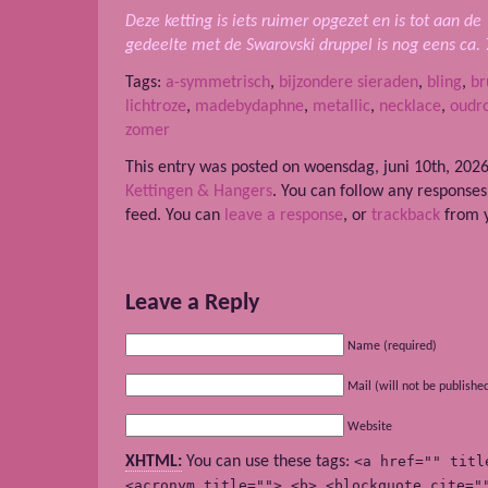
Deze ketting is iets ruimer opgezet en is tot aan de
gedeelte met de Swarovski druppel is nog eens ca. 
Tags:
a-symmetrisch
,
bijzondere sieraden
,
bling
,
br
lichtroze
,
madebydaphne
,
metallic
,
necklace
,
oudr
zomer
This entry was posted on woensdag, juni 10th, 2026
Kettingen & Hangers
. You can follow any responses
feed. You can
leave a response
, or
trackback
from y
Leave a Reply
Name (required)
Mail (will not be publishe
Website
XHTML:
You can use these tags:
<a href="" titl
<acronym title=""> <b> <blockquote cite="