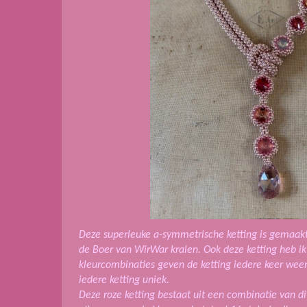
Deze superleuke a-symmetrische ketting is gemaak
de Boer van WirWar kralen. Ook deze ketting heb i
kleurcombinaties geven de ketting iedere keer wee
iedere ketting uniek.
Deze roze ketting bestaat uit een combinatie van dive