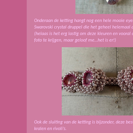
Onderaan de ketting hangt nog een hele mooie eyec
Swarovski crystal druppel die het geheel helemaal 
(helaas is het erg lastig om deze kleuren en vooral
foto te krijgen, maar geloof me…het is er!)
Ook de sluiting van de ketting is bijzonder, deze be
kralen en rivoli’s.