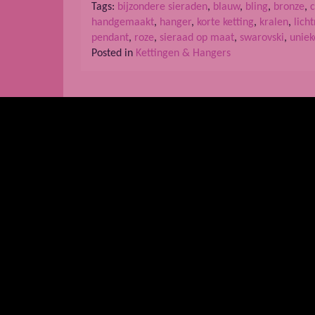
Tags:
bijzondere sieraden
,
blauw
,
bling
,
bronze
,
handgemaakt
,
hanger
,
korte ketting
,
kralen
,
lich
pendant
,
roze
,
sieraad op maat
,
swarovski
,
uniek
Posted in
Kettingen & Hangers