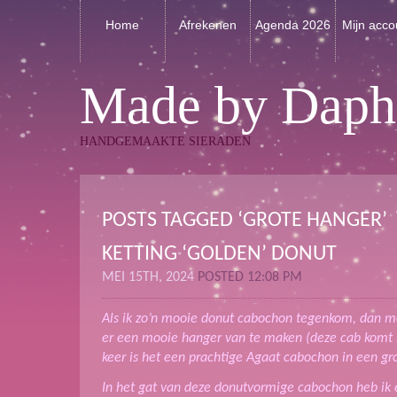
Home
Afrekenen
Agenda 2026
Mijn acco
Made by Daph
HANDGEMAAKTE SIERADEN
POSTS TAGGED ‘GROTE HANGER’
KETTING ‘GOLDEN’ DONUT
MEI 15TH, 2024
POSTED 12:08 PM
Als ik zo’n mooie donut cabochon tegenkom, dan 
er een mooie hanger van te maken (deze cab komt b
keer is het een prachtige Agaat cabochon in een gr
In het gat van deze donutvormige cabochon heb ik e