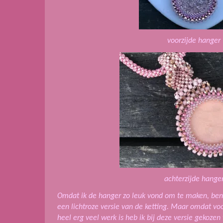
voorzijde hanger
achterzijde hange
Omdat ik de hanger zo leuk vond om te maken, ben
een lichtroze versie van de ketting. Maar omdat voo
heel erg veel werk is heb ik bij deze versie gekoze