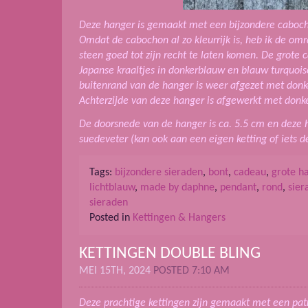
Deze hanger is gemaakt met een bijzondere cabocho
Omdat de cabochon al zo kleurrijk is, heb ik de o
steen goed tot zijn recht te laten komen. De grote
Japanse kraaltjes in donkerblauw en blauw turquoise 
buitenrand van de hanger is weer afgezet met donk
Achterzijde van deze hanger is afgewerkt met donk
De doorsnede van de hanger is ca. 5.5 cm en deze 
suedeveter (kan ook aan een eigen ketting of iets 
Tags:
bijzondere sieraden
,
bont
,
cadeau
,
grote h
lichtblauw
,
made by daphne
,
pendant
,
rond
,
sier
sieraden
Posted in
Kettingen & Hangers
KETTINGEN DOUBLE BLING
MEI 15TH, 2024
POSTED 7:10 AM
Deze prachtige kettingen zijn gemaakt met een pat