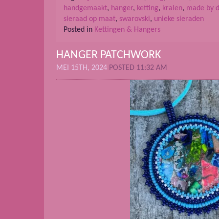
handgemaakt
,
hanger
,
ketting
,
kralen
,
made by 
sieraad op maat
,
swarovski
,
unieke sieraden
Posted in
Kettingen & Hangers
HANGER PATCHWORK
MEI 15TH, 2024
POSTED 11:32 AM