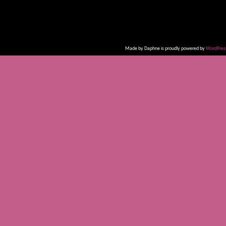
Made by Daphne is proudly powered by
WordPres