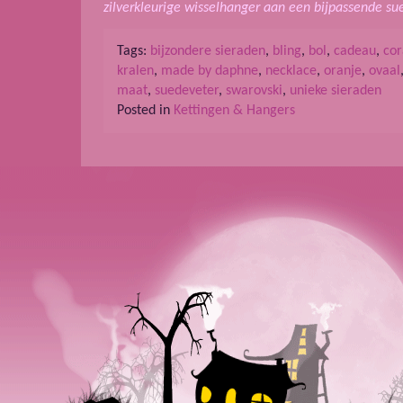
zilverkleurige wisselhanger aan een bijpassende su
Tags:
bijzondere sieraden
,
bling
,
bol
,
cadeau
,
cor
kralen
,
made by daphne
,
necklace
,
oranje
,
ovaal
maat
,
suedeveter
,
swarovski
,
unieke sieraden
Posted in
Kettingen & Hangers