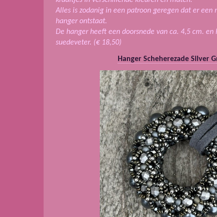
Alles is zodanig in een patroon geregen dat er een 
hanger ontstaat.
De hanger heeft een doorsnede van ca. 4,5 cm. en
suedeveter. (€ 18,50)
Hanger Scheherezade Silver G