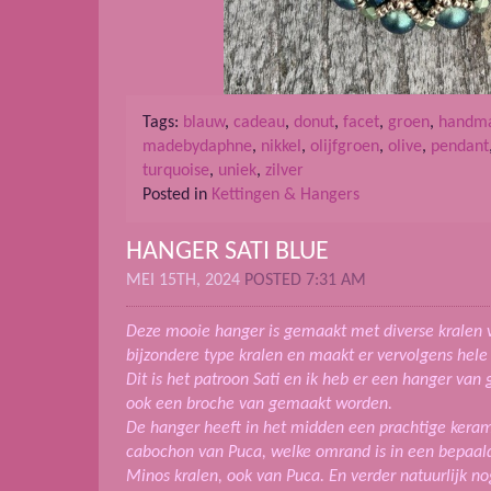
Tags:
blauw
,
cadeau
,
donut
,
facet
,
groen
,
handm
madebydaphne
,
nikkel
,
olijfgroen
,
olive
,
pendant
turquoise
,
uniek
,
zilver
Posted in
Kettingen & Hangers
HANGER SATI BLUE
MEI 15TH, 2024
POSTED 7:31 AM
Deze mooie hanger is gemaakt met diverse kralen v
bijzondere type kralen en maakt er vervolgens hele 
Dit is het patroon Sati en ik heb er een hanger va
ook een broche van gemaakt worden.
De hanger heeft in het midden een prachtige keram
cabochon van Puca, welke omrand is in een bepaal
Minos kralen, ook van Puca. En verder natuurlijk no