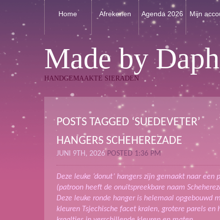
Home
Afrekenen
Agenda 2026
Mijn acco
Made by Daph
HANDGEMAAKTE SIERADEN
POSTS TAGGED ‘SUEDEVETER’
HANGERS SCHEHEREZADE
JUNI 9TH, 2026
POSTED 1:36 PM
Deze leuke ‘donut’ hangers zijn gemaakt naar een p
(patroon heeft de onuitspreekbare naam Schehere
Deze leuke ronde hanger is helemaal opgebouwd m
kleuren Tsjechische facet kralen, grotere parels en
kraaltjes in verschillende kleuren en maten.