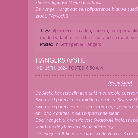
kleuren Japanse Miyuki kraaltjes.
De hanger hangt aan een bijpassende blauwe sued
groot. (Verkocht)
Tags:
bijzondere sieraden
,
cadeau
,
handgemaakt
made by daphne
,
necklace
,
sieraad op maat
,
sue
Posted in
Kettingen & Hangers
HANGERS AYSHE
MEI 15TH, 2024
POSTED 6:50 AM
Ayshe Coral
De Ayshe hangers zijn gemaakt met mooie peervorm
Swarovski parels in het midden en kristal Swarovski
Swarovski parels heen zit een soort netje gemaakt
en Toho kraaltjes in een bijpassende kleur.
Door het gebruik van de vele Swarovski kralen heb
schitterende glans en chique uitstraling.
De hanger zelf heeft een doorsnede van ca. 3 cm. 