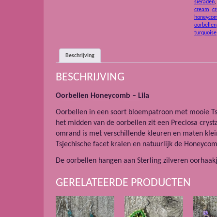
sieraden
cream
,
c
honeyco
oorbellen
turquoise
Beschrijving
BESCHRIJVING
Oorbellen Honeycomb – Lila
Oorbellen in een soort bloempatroon met mooie Ts
het midden van de oorbellen zit een Preciosa cryst
omrand is met verschillende kleuren en maten klein
Tsjechische facet kralen en natuurlijk de Honeyco
De oorbellen hangen aan Sterling zilveren oorhaakje
GERELATEERDE PRODUCTEN