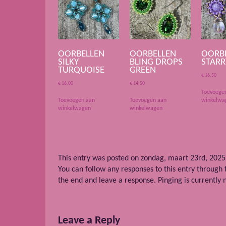
OORBELLEN
OORBELLEN
OORB
SILKY
BLING DROPS
STARR
TURQUOISE
GREEN
€
16,50
€
16,00
€
14,50
Toevoege
Toevoegen aan
Toevoegen aan
winkelwa
winkelwagen
winkelwagen
This entry was posted on zondag, maart 23rd, 2025 
You can follow any responses to this entry through
the end and leave a response. Pinging is currently 
Leave a Reply