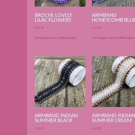
BROCHE LOVELY
ARMBAND
LILAC FLOWERS
HONEYCOMB BLU
€
15,00
€
17,50
Toevoegen aan winkelwagen
Toevoegen aan winkelwagen
ARMBAND INDIAN
ARMBAND INDIA
SUMMER BLACK
SUMMER CREAM
€
12,50
€
12,50