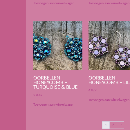
Toevoegen aan winkelwagen
Toevoegen aan winkelwagen
OORBELLEN
OORBELLEN
HONEYCOMB –
HONEYCOMB – LIL
TURQUOISE & BLUE
€
16,50
€
16,50
Toevoegen aan winkelwagen
Toevoegen aan winkelwagen
1
2
→