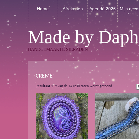
Home
Afrekenen
Agenda 2026
Mijn acco
Made by Daph
HANDGEMAAKTE SIERADEN
CREME
Gesorteerd
Resultaat 1–9 van de 14 resultaten wordt getoond
op
nieuwste