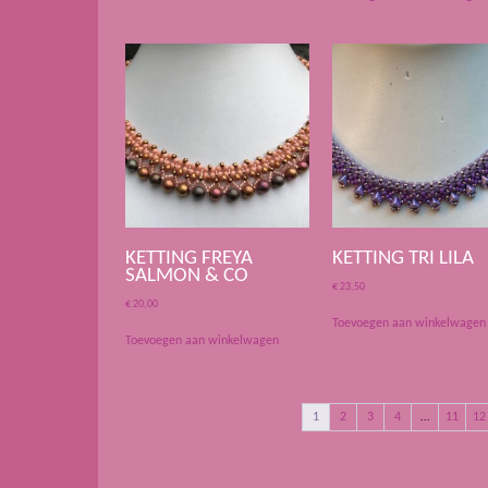
KETTING FREYA
KETTING TRI LILA
SALMON & CO
€
23,50
€
20,00
Toevoegen aan winkelwagen
Toevoegen aan winkelwagen
1
2
3
4
…
11
12