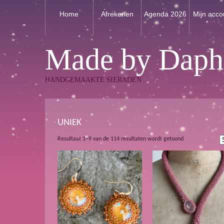
Home
Afrekenen
Agenda 2026
Mijn acco
Made by Daph
HANDGEMAAKTE SIERADEN
UNIEK
Gesorteerd
Resultaat 1–9 van de 114 resultaten wordt getoond
op
nieuwste