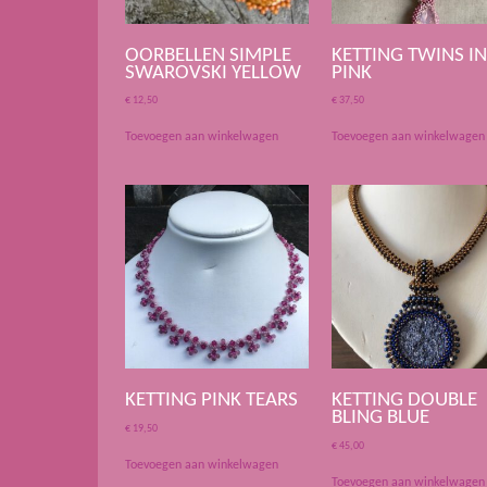
OORBELLEN SIMPLE
KETTING TWINS I
SWAROVSKI YELLOW
PINK
€
12,50
€
37,50
Toevoegen aan winkelwagen
Toevoegen aan winkelwagen
KETTING PINK TEARS
KETTING DOUBLE
BLING BLUE
€
19,50
€
45,00
Toevoegen aan winkelwagen
Toevoegen aan winkelwagen