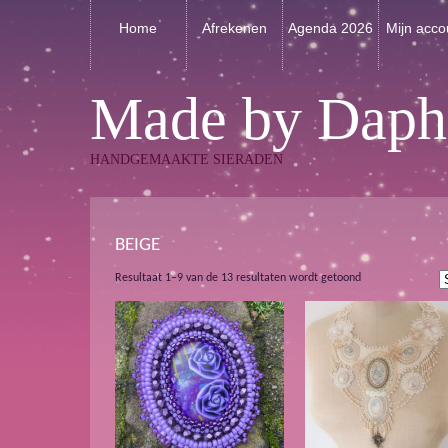
Home
Afrekenen
Agenda 2026
Mijn acco
Made by Daph
HANDGEMAAKTE SIERADEN
BEIGE
Gesorteerd
Resultaat 1–9 van de 13 resultaten wordt getoond
op
nieuwste