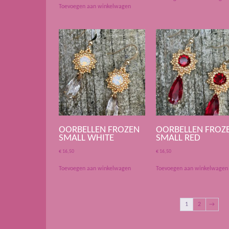
Toevoegen aan winkelwagen
OORBELLEN FROZEN
OORBELLEN FROZ
SMALL WHITE
SMALL RED
€
16,50
€
16,50
Toevoegen aan winkelwagen
Toevoegen aan winkelwagen
1
2
→