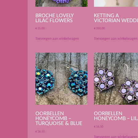
BROCHE LOVELY
KETTING A
LILAC FLOWERS
VICTORIAN WEDD
€
15,00
€
350,00
Toevoegen aan winkelwagen
Toevoegen aan winkelwagen
OORBELLEN
OORBELLEN
HONEYCOMB –
HONEYCOMB – LIL
TURQUOISE & BLUE
€
16,50
€
16,50
Toevoegen aan winkelwagen