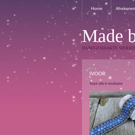
Home
Afrekene
Made 
HANDGEMAAKTE SIERAD
IVOOR
Gesorte
Toont alle 6 resultaten
op
nieuwst