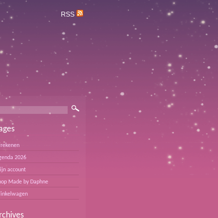
RSS
ages
frekenen
genda 2026
ijn account
hop Made by Daphne
inkelwagen
rchives