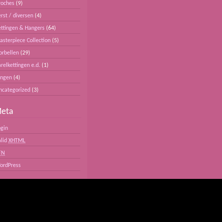
roches
(9)
rst / diversen
(4)
ettingen & Hangers
(64)
asterpiece Collection
(5)
orbellen
(29)
relkettingen e.d.
(1)
ingen
(4)
ncategorized
(3)
eta
ogin
alid
XHTML
FN
ordPress