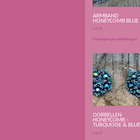
ARMBAND
HONEYCOMB BLUE
€
17,50
Toevoegen aan winkelwagen
OORBELLEN
HONEYCOMB –
TURQUOISE & BLU
€
16,50