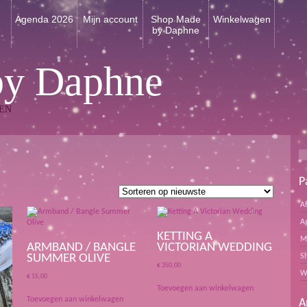
n
Agenda 2026
Mijn account
Shop Made
Winkelwagen
by Daphne
by Daphne
EN
P
erd
A
e
A
KETTING A
M
ARMBAND / BANGLE
VICTORIAN WEDDING
S
SUMMER OLIVE
€
350,00
W
€
15,00
Toevoegen aan winkelwagen
Toevoegen aan winkelwagen
A