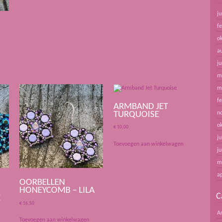
ju
f
o
a
ju
m
m
f
ARMBAND JET
TURQUOISE
n
o
€
10,00
ju
Toevoegen aan winkelwagen
ju
m
ap
OORBELLEN
HONEYCOMB – LILA
C
E
€
16,50
A
Toevoegen aan winkelwagen