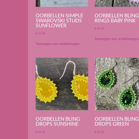
OORBELLEN SIMPLE
OORBELLEN BLIN
SWAROVSKI STUDS
RINGS BABY PINK
SUNFLOWER
€
14,50
€
17,50
Toevoegen aan winkelwagen
Toevoegen aan winkelwagen
OORBELLEN BLING
OORBELLEN BLIN
DROPS SUNSHINE
DROPS GREEN
€
14,50
€
14,50