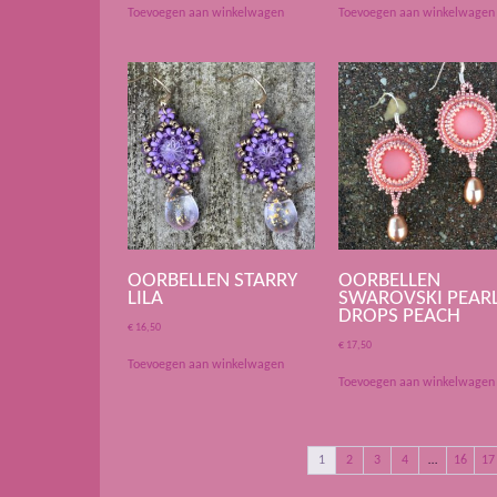
Toevoegen aan winkelwagen
Toevoegen aan winkelwagen
OORBELLEN STARRY
OORBELLEN
LILA
SWAROVSKI PEAR
DROPS PEACH
€
16,50
€
17,50
Toevoegen aan winkelwagen
Toevoegen aan winkelwagen
1
2
3
4
…
16
17