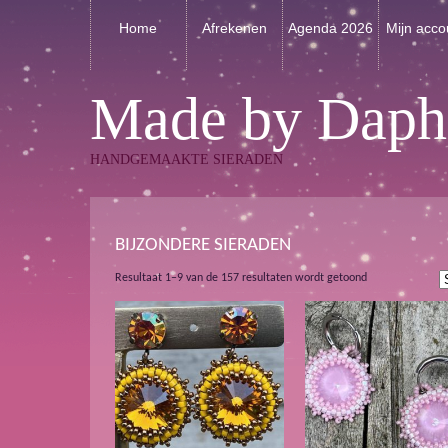
Home
Afrekenen
Agenda 2026
Mijn acco
Made by Daph
HANDGEMAAKTE SIERADEN
BIJZONDERE SIERADEN
Gesorteerd
Resultaat 1–9 van de 157 resultaten wordt getoond
op
nieuwste