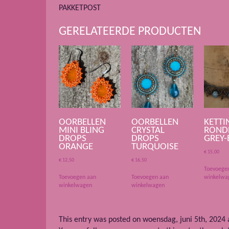
PAKKETPOST
GERELATEERDE PRODUCTEN
OORBELLEN
OORBELLEN
KETTI
MINI BLING
CRYSTAL
ROND
DROPS
DROPS
GREY-
ORANGE
TURQUOISE
€
15,00
€
12,50
€
16,50
Toevoege
Toevoegen aan
Toevoegen aan
winkelwa
winkelwagen
winkelwagen
This entry was posted on woensdag, juni 5th, 2024 a