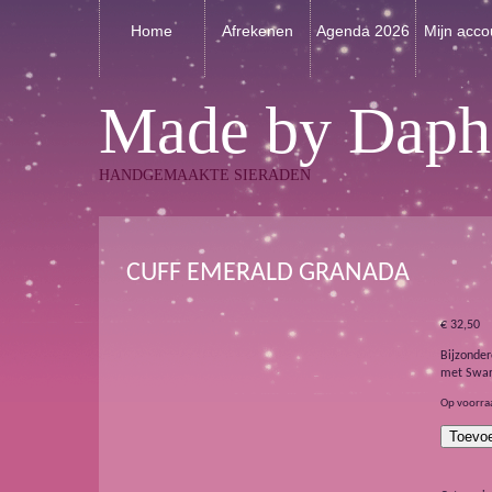
Home
Afrekenen
Agenda 2026
Mijn acco
Made by Daph
HANDGEMAAKTE SIERADEN
CUFF EMERALD GRANADA
€
32,50
Bijzonder
met Swaro
Op voorra
Cuff
Toevo
Emerald
Granada
aantal