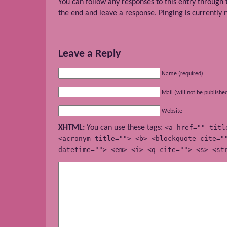
You can follow any responses to this entry through
the end and leave a response. Pinging is currently 
Leave a Reply
Name (required)
Mail (will not be publishe
Website
XHTML:
You can use these tags:
<a href="" titl
<acronym title=""> <b> <blockquote cite="
datetime=""> <em> <i> <q cite=""> <s> <st