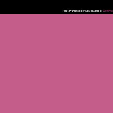
Made by Daphne is proudly powered by
WordPres