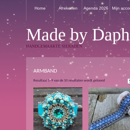
Home
Afrekenen
Agenda 2026
Mijn acco
Made by Daph
HANDGEMAAKTE SIERADEN
ARMBAND
Gesorteerd
Resultaat 1–9 van de 50 resultaten wordt getoond
op
nieuwste