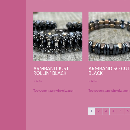
ARMBAND JUST
ARMBAND SO CUT
ROLLIN’ BLACK
BLACK
€
12,50
€
12,50
Toevoegen aan winkelwagen
Toevoegen aan winkelwagen
1
2
3
4
5
6