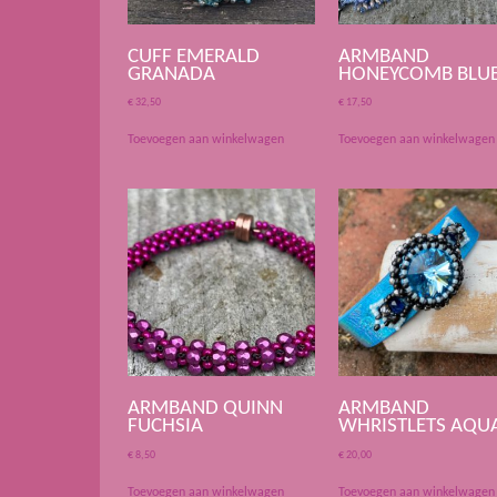
CUFF EMERALD
ARMBAND
GRANADA
HONEYCOMB BLU
€
32,50
€
17,50
Toevoegen aan winkelwagen
Toevoegen aan winkelwagen
ARMBAND QUINN
ARMBAND
FUCHSIA
WHRISTLETS AQU
€
8,50
€
20,00
Toevoegen aan winkelwagen
Toevoegen aan winkelwagen