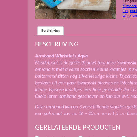
Categori
bijzonder
leer
,
mad
wit
,
zilver
Beschrijving
BESCHRIJVING
Armband Whristlets Aqua
Middelpunt is de grote (blauw) turquoise Swarovski 
omrand is met diverse soorten kleine kraatljes in z
buitenrand zitten nog zilverkleurige kleine Tsjechisc
bestaan uit een paar Swarovski bicones en Tsjechisc
kleine Japanse kraaltjes. Het hele gekraalde deel is
Cuoio leren armband geschoven en kan dus evt. na
Deze armband kan op 3 verschillende standen geslo
een polsmaat van ca. 16 – 20 cm en is 1,5 cm bree
GERELATEERDE PRODUCTEN