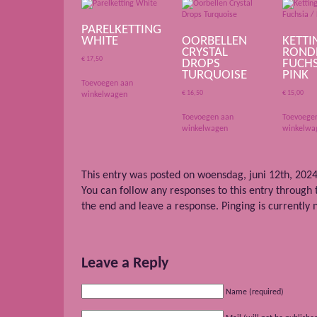
PARELKETTING
WHITE
OORBELLEN
KETTI
CRYSTAL
ROND
€
17,50
DROPS
FUCHS
TURQUOISE
PINK
Toevoegen aan
€
16,50
€
15,00
winkelwagen
Toevoegen aan
Toevoege
winkelwagen
winkelwa
This entry was posted on woensdag, juni 12th, 2024 
You can follow any responses to this entry through
the end and leave a response. Pinging is currently 
Leave a Reply
Name (required)