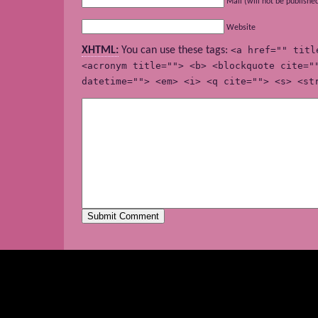
Mail (will not be publishe
Website
XHTML:
You can use these tags:
<a href="" titl
<acronym title=""> <b> <blockquote cite="
datetime=""> <em> <i> <q cite=""> <s> <st