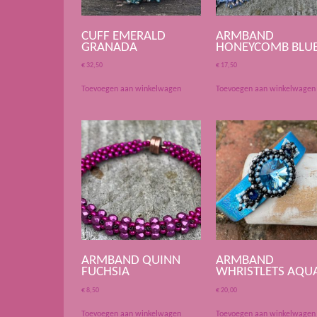
CUFF EMERALD
ARMBAND
GRANADA
HONEYCOMB BLU
€
32,50
€
17,50
Toevoegen aan winkelwagen
Toevoegen aan winkelwagen
ARMBAND QUINN
ARMBAND
FUCHSIA
WHRISTLETS AQU
€
8,50
€
20,00
Toevoegen aan winkelwagen
Toevoegen aan winkelwagen