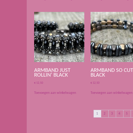
ARMBAND JUST
ARMBAND SO CUT
ROLLIN’ BLACK
BLACK
€
12,50
€
12,50
Toevoegen aan winkelwagen
Toevoegen aan winkelwagen
1
2
3
4
5