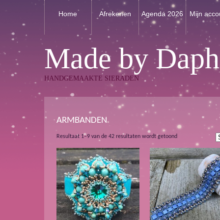
Home
Afrekenen
Agenda 2026
Mijn acco
Made by Daph
HANDGEMAAKTE SIERADEN
ARMBANDEN
Gesorteerd
Resultaat 1–9 van de 42 resultaten wordt getoond
op
nieuwste