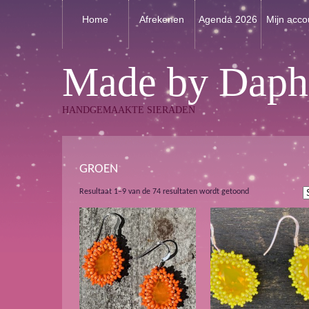
Home
Afrekenen
Agenda 2026
Mijn acco
Made by Daph
HANDGEMAAKTE SIERADEN
GROEN
Gesorteerd
Resultaat 1–9 van de 74 resultaten wordt getoond
op
nieuwste