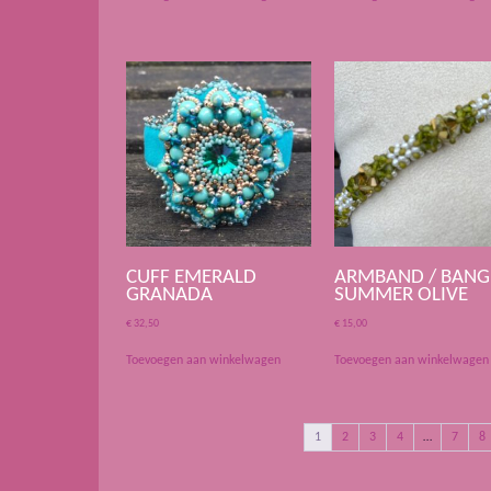
CUFF EMERALD
ARMBAND / BANG
GRANADA
SUMMER OLIVE
€
32,50
€
15,00
Toevoegen aan winkelwagen
Toevoegen aan winkelwagen
1
2
3
4
…
7
8