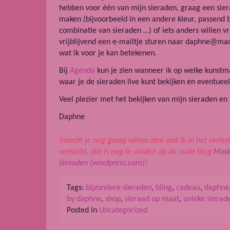
hebben voor één van mijn sieraden, graag een sier
maken (bijvoorbeeld in een andere kleur, passend b
combinatie van sieraden …) of iets anders willen vr
vrijblijvend een e-mailtje sturen naar daphne@m
wat ik voor je kan betekenen.
Bij
Agenda
kun je zien wanneer ik op welke kunstma
waar je de sieraden live kunt bekijken en eventueel
Veel plezier met het bekijken van mijn sieraden en
Daphne
(mocht je nog graag willen zien wat ik in het verl
verkocht, dat is nog te vinden op de oude blog
Made
Sieraden (wordpress.com)
)
Tags:
bijzondere sieraden
,
bling
,
cadeau
,
daphne
by daphne
,
shop
,
sieraad op maat
,
unieke sierad
Posted in
Uncategorized