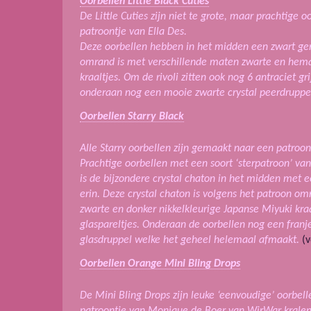
Oorbellen Little Black Cuties
De Little Cuties zijn niet te grote, maar prachtige
patroontje van Ella Des.
Deze oorbellen hebben in het midden een zwart gem
omrand is met verschillende maten zwarte en hema
kraaltjes. Om de rivoli zitten ook nog 6 antraciet gr
onderaan nog een mooie zwarte crystal peerdruppel
Oorbellen Starry Black
Alle Starry oorbellen zijn gemaakt naar een patroo
Prachtige oorbellen met een soort ‘sterpatroon’ van
is de bijzondere crystal chaton in het midden met
erin. Deze crystal chaton is volgens het patroon o
zwarte en donker nikkelkleurige Japanse Miyuki kraa
glaspareltjes. Onderaan de oorbellen nog een fran
glasdruppel welke het geheel helemaal afmaakt.
(v
Oorbellen Orange Mini Bling Drops
De Mini Bling Drops zijn leuke ‘eenvoudige’ oorbel
patroontje van Monique de Boer van WirWar kralen