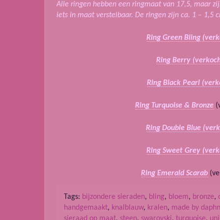
Alle ringen hebben een ringmaat van 17,5, maar zi
iets in maat verstelbaar. De ringen zijn ca. 1 – 1,5
Ring Green Bling (verk
Ring Berry (verkoch
Ring Black Pearl (verk
Ring Turquoise & Bronze
(
Ring Double Blue (ver
Ring Sweet Grey (verk
Ring Emerald Scarab
(ve
Tags:
bijzondere sieraden
,
bling
,
bloem
,
bronze
,
handgemaakt
,
knalblauw
,
kralen
,
made by daph
sieraad op maat
,
steen
,
swarovski
,
turquoise
,
uni