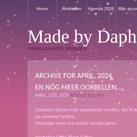
Home
Afrekenen
Agenda 2026
Mijn acco
Made by Daph
HANDGEMAAKTE SIERADEN
ARCHIVE FOR APRIL, 2024
EN NOG MEER OORBELLEN…
APRIL 21ST, 2024
POSTED 1:53 PM
Oorbellen blijven mijn populairste creaties, dus ik
op voorraad hebben.
Hieronder weer een aantal nieuwe paren.