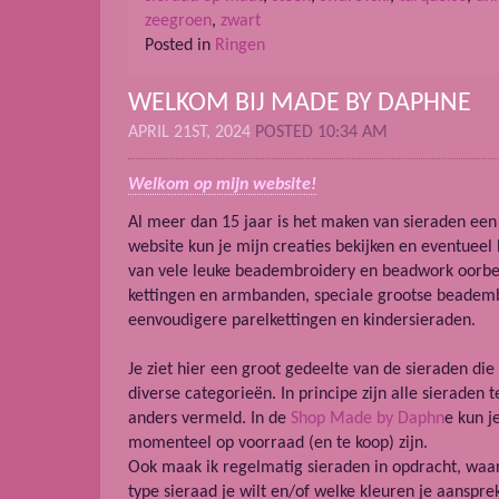
zeegroen
,
zwart
Posted in
Ringen
WELKOM BIJ MADE BY DAPHNE
APRIL 21ST, 2024
POSTED 10:34 AM
Welkom op mijn website!
Al meer dan 15 jaar is het maken van sieraden een
website kun je mijn creaties bekijken en eventueel 
van vele leuke beadembroidery en beadwork oorbe
kettingen en armbanden, speciale grootse beademb
eenvoudigere parelkettingen en kindersieraden.
Je ziet hier een groot gedeelte van de sieraden die 
diverse categorieën. In principe zijn alle sieraden t
anders vermeld. In de
Shop Made by Daphn
e kun j
momenteel op voorraad (en te koop) zijn.
Ook maak ik regelmatig sieraden in opdracht, waar
type sieraad je wilt en/of welke kleuren je aanspre