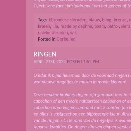
Tsjechische facet kristaldruppel om het geheel af t
Tags:
bijzondere sieraden
,
blauw
,
bling
,
bronze
,
kralen
,
lila
,
made by daphne
,
paars
,
petrol
,
sier
unieke sieraden
,
wit
Posted in
Oorbellen
RINGEN
APRIL 21ST, 2024
POSTED 1:52 PM
Omdat ik bijna helemaal door de voorraad ringen h
wat nieuwe ringetjes te maken in mooie kleuren!
Deze beadembroidery ringen zijn gemaakt met in h
cabochon of een mooie natuursteen cabochon of ee
cabochon is vervolgens omrand met 2 soorten (en k
en alles is vastgezet op een bijpassende kleur ultr
van de ringen zit. De rand van de ringetjes is even
Japanse kraaltjes. De ringen zijn van binnen verste