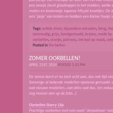
een oranje facet glasdruppel in het midden, welke 
maten en knaloranje Japanse Miyuki kraaltjes. De dr
een ‘jasje’ van kralen en hebben een kleine franje v
Tags:
antiek zilver
,
bijzondere sieraden
,
bling
,
bl
eenvoudig
,
grijs
,
handgemaakt
,
kralen
,
made by
oorbellen
,
oranje
,
patroon
,
sieraad op maat
,
uni
Posted in
Oorbellen
ZOMER OORBELLEN!
APRIL 21ST, 2024
POSTED 1:53 PM
De zomer komt er nu toch echt aan, dus ook tijd vo
Sommige al bekende modellen opnieuw gemaakt, of
wat nieuwe modellen…van alles wat dus. (en natuurli
nog mooier dan op de foto…)
Oorbellen Starry Lila
Prachtige oorbellen met een soort ‘sterpatroon’ van