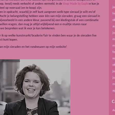
koop, tenzij reeds verkocht of anders vermeld. In de
Shop Made by Daphn
e kun je
ju
el op voorraad (en te koop) zijn.
n in opdracht, waarbij je zelf kunt aangeven welk type sieraad je wilt en/of
f
ocht je belangstelling hebben voor één van mijn sieraden, graag een sieraad in
o
ijvoorbeeld in een andere kleur, passend bij een kledingstuk of een combinatie
willen vragen, dan mag je altijd vrijblijvend een e-mailtje sturen naar
a
 bespreken wat ik voor je kan betekenen.
ju
 ik op welke kunstmarkt/braderie/fair te vinden ben waar je de sieraden live
m
ect kunt kopen.
m
van mijn sieraden en het rondneuzen op mijn website!
f
n
o
ju
ju
m
ap
C
A