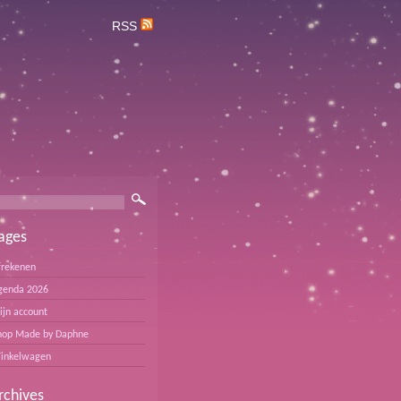
RSS
ages
frekenen
genda 2026
ijn account
hop Made by Daphne
inkelwagen
rchives