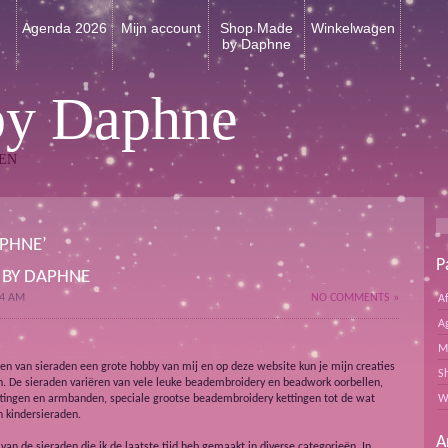
n
Agenda 2026
Mijn account
Shop Made
Winkelwagen
by Daphne
by Daphne
EN
PHNE’
P
 BY DAPHNE
34 AM
NO COMMENTS »
A
A
M
en van sieraden een grote hobby van mij en op deze website kun je mijn creaties
S
en. De sieraden variëren van vele leuke beadembroidery en beadwork oorbellen,
tingen en armbanden, speciale grootse beadembroidery kettingen tot de wat
W
n kindersieraden.
A
 van de sieraden die ik de laatste tijd heb gemaakt in diverse categorieën. In