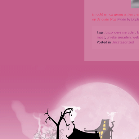
(mocht je nog graag willen zie
op de oude blog
Made by Daph
Tags:
bijzondere sieraden
,
b
maat
,
unieke sieraden
,
web
Posted in
Uncategorized