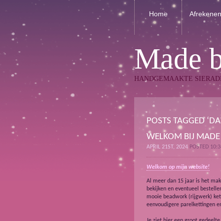
Home
Afrekene
Made 
HANDGEMAAKTE SIERAD
POSTS TAGGED ‘DA
WELKOM BIJ MADE
APRIL 21ST, 2024
POSTED 10:
Welkom op mijn website!
Al meer dan 15 jaar is het mak
bekijken en eventueel bestell
mooie beadwork (rijgwerk) ket
eenvoudigere parelkettingen e
Je ziet hier een groot gedeelte