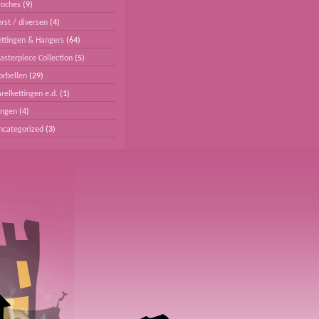
roches
(9)
rst / diversen
(4)
ettingen & Hangers
(64)
asterpiece Collection
(5)
orbellen
(29)
relkettingen e.d.
(1)
ingen
(4)
ncategorized
(3)