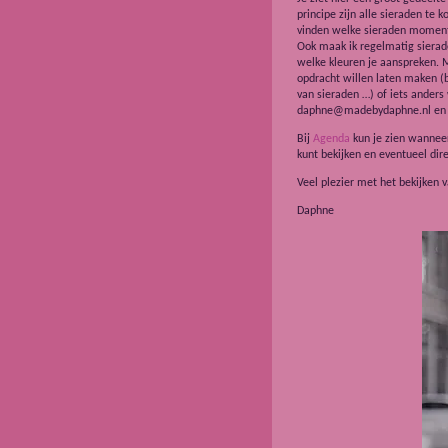
principe zijn alle sieraden te 
vinden welke sieraden momente
Ook maak ik regelmatig sierade
welke kleuren je aanspreken. M
opdracht willen laten maken (b
van sieraden …) of iets anders 
daphne@madebydaphne.nl en we
Bij
Agenda
kun je zien wanneer
kunt bekijken en eventueel dir
Veel plezier met het bekijken 
Daphne