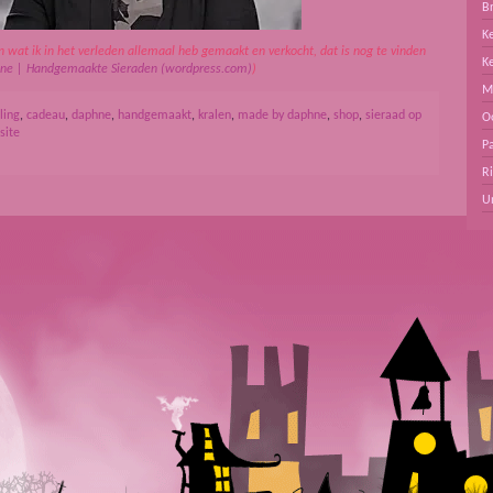
B
Ke
n wat ik in het verleden allemaal heb gemaakt en verkocht, dat is nog te vinden
K
ne | Handgemaakte Sieraden (wordpress.com)
)
M
ling
,
cadeau
,
daphne
,
handgemaakt
,
kralen
,
made by daphne
,
shop
,
sieraad op
O
site
Pa
R
U