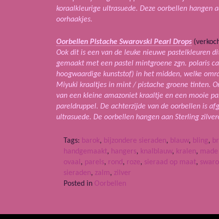
koraalkleurige ultrasuede. Deze oorbellen hangen aa
oorhaakjes.
Oorbellen Pistache Swarovski Pearl Drops
(verkoch
Ook dit is een van de leuke nieuwe pastelkleuren dit
gemaakt met een pastel mintgroene zgn. polaris ca
hoogwaardige kunststof) in het midden, welke omra
Miyuki kraaltjes in mint / pistache groene tinten. 
van een kleine amazoniet kraaltje en een mooie pa
pareldruppel. De achterzijde van de oorbellen is a
ultrasuede. De oorbellen hangen aan Sterling zilver
Tags:
barok
,
bijzondere sieraden
,
blauw
,
bling
,
b
handgemaakt
,
hangers
,
knalblauw
,
kralen
,
made 
ovaal
,
parels
,
rond
,
roze
,
sieraad op maat
,
swaro
sieraden
,
zalm
,
zilver
Posted in
Oorbellen