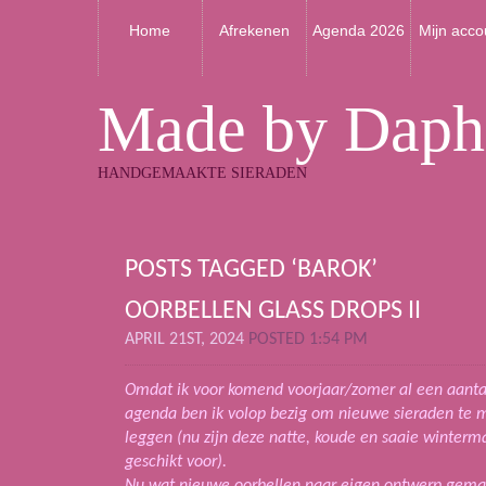
Home
Afrekenen
Agenda 2026
Mijn acco
Made by Daph
HANDGEMAAKTE SIERADEN
POSTS TAGGED ‘BAROK’
OORBELLEN GLASS DROPS II
APRIL 21ST, 2024
POSTED 1:54 PM
Omdat ik voor komend voorjaar/zomer al een aanta
agenda ben ik volop bezig om nieuwe sieraden te m
leggen (nu zijn deze natte, koude en saaie winterm
geschikt voor).
Nu wat nieuwe oorbellen naar eigen ontwerp gem