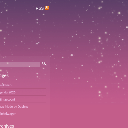
RSS
ages
frekenen
genda 2026
ijn account
hop Made by Daphne
inkelwagen
rchives