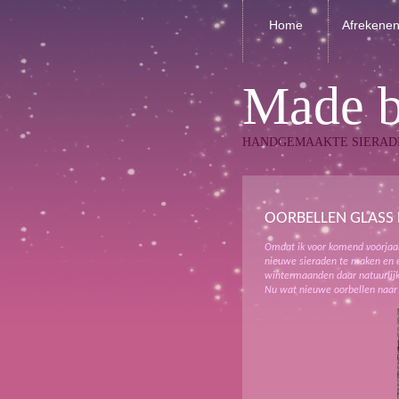
Home
Afrekene
Made 
HANDGEMAAKTE SIERAD
OORBELLEN GLASS 
Omdat ik voor komend voorjaar
nieuwe sieraden te maken en ee
wintermaanden daar natuurlijk 
Nu wat nieuwe oorbellen naar