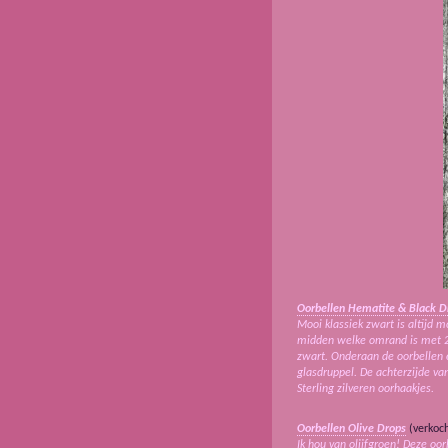
Oorbellen Hematite & Black D
Mooi klassiek zwart is altijd 
midden welke omrand is met 2 v
zwart. Onderaan de oorbellen e
glasdruppel. De achterzijde v
Sterling zilveren oorhaakjes.
Oorbellen Olive Drops
(verkoch
Ik hou van olijfgroen! Deze o