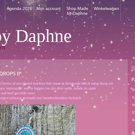
n
Agenda 2026
Mijn account
Shop Made
Winkelwagen
by Daphne
by Daphne
EN
DROPS II
P
/zomer al een aantal markten heb staan in de agenda ben ik volop bezig om
n ‘voorraadje’ aan te leggen (nu zijn deze natte, koude en saaie
A
ook heel geschikt voor).
A
 eigen ontwerp gemaakt met beadembroidery techniek.
M
S
W
A