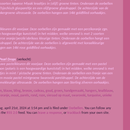
soorten Japanse Miyuki kraaltjes in (olijf) groene tinten. Onderaan de oorbellen
Tsjechisch glaspareltje en een olijfgroene glasdruppel. De achterzijde van de
kergroene ultrasuede. De oorbellen hangen aan 14kt goldfilled oorhaakjes.
kleuren dit voorjaar. Deze oorbellen zijn gemaakt met een perzikoranje zgn.
een hoogwaardige kunststof) in het midden, welke omrand is met 2 soorten
verse oranje/perzik/abrikoos kleurige tinten. Onderaan de oorbellen hangt een
sdruppel. De achterzijde van de oorbellen is afgewerkt met koraalkleurige
gen aan 14kt rose goldfilled oorhaakjes.
Pearl Drops
(verkocht)
euwe pastelkleuren dit voorjaar. Deze oorbellen zijn gemaakt met een pastel
hon (polaris is een hoogwaardige kunststof) in het midden, welke omrand is met
tjes in mint / pistache groene tinten. Onderaan de oorbellen een franje van een
een mooie pastel mintgroene Swarovski pareldruppel. De achterzijde van de
mekleurige ultrasuede. De oorbellen hangen aan Sterling zilveren oorhaakjes.
en
,
blauw
,
bling
,
bronze
,
cadeau
,
goud
,
groen
,
handgemaakt
,
hangers
,
knalblauw
,
,
oranje
,
ovaal
,
parels
,
rond
,
roze
,
sieraad op maat
,
swarovski
,
turquoise
,
unieke
g, april 21st, 2024 at 1:54 pm and is filed under
Oorbellen
. You can follow any
h the
RSS 2.0
feed. You can
leave a response
, or
trackback
from your own site.