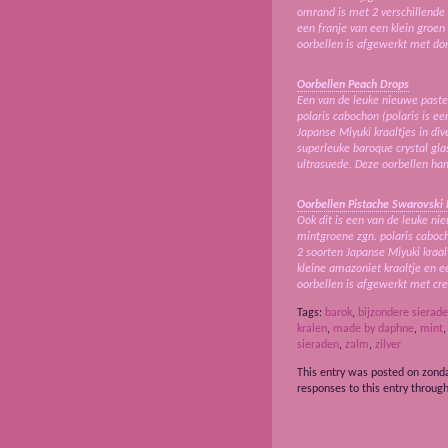
omrand is met 2 verschillende 
een franje van een klein groen 
oorbellen is afgewerkt met don
Oorbellen Peach Drops
Een van de leuke nieuwe pastel
polaris cabochon (polaris is 
Japanse Miyuki kraaltjes in di
superleuke baroque crystal gla
ultrasuede. Deze oorbellen han
Oorbellen Pistache Swarovski 
Ook dit is een van de leuke ni
mintgroene zgn. polaris caboc
2 soorten Japanse Miyuki kraal
kleine amazoniet kraaltje en 
oorbellen is afgewerkt met cre
Tags:
barok
,
bijzondere sierad
kralen
,
made by daphne
,
mint
sieraden
,
zalm
,
zilver
This entry was posted on zonda
responses to this entry throug