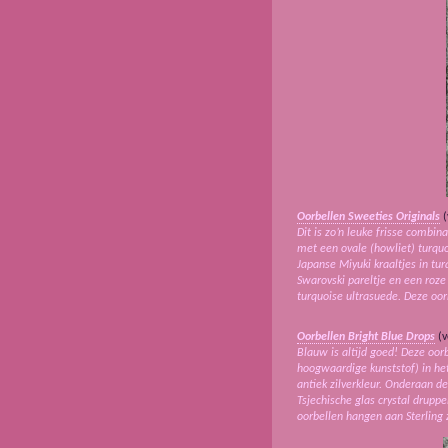
Oorbellen Sweeties Originals
(
Dit is zo’n leuke frisse combi
met een ovale (howliet) turqu
Japanse Miyuki kraaltjes in tu
Swarovski pareltje en een roze
turquoise ultrasuede. Deze oor
Oorbellen Bright Blue Drops
(v
Blauw is altijd goed! Deze oor
hoogwaardige kunststof) in he
antiek zilverkleur. Onderaan d
Tsjechische glas crystal drupp
oorbellen hangen aan Sterling 