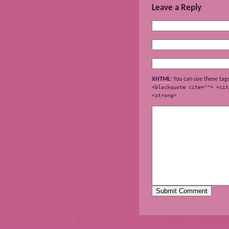
Leave a Reply
XHTML:
You can use these tag
<blockquote cite=""> <cit
<strong>