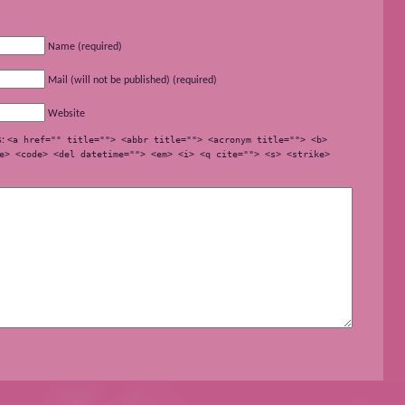
Name (required)
Mail (will not be published) (required)
Website
s:
<a href="" title=""> <abbr title=""> <acronym title=""> <b>
e> <code> <del datetime=""> <em> <i> <q cite=""> <s> <strike>