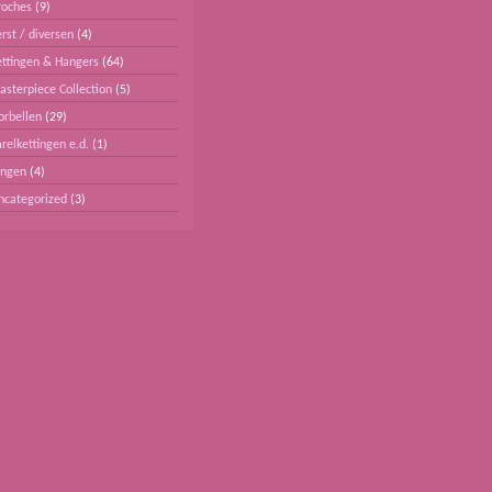
roches
(9)
rst / diversen
(4)
ettingen & Hangers
(64)
asterpiece Collection
(5)
orbellen
(29)
relkettingen e.d.
(1)
ingen
(4)
ncategorized
(3)