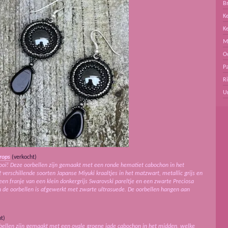
B
Ke
K
M
O
Pa
R
U
rops
(verkocht)
mooi! Deze oorbellen zijn gemaakt met een ronde hematiet cabochon in het
erschillende soorten Japanse Miyuki kraaltjes in het matzwart, metallic grijs en
en franje van een klein donkergrijs Swarovski pareltje en een zwarte Preciosa
an de oorbellen is afgewerkt met zwarte ultrasuede. De oorbellen hangen aan
t)
orbellen zijn gemaakt met een ovale groene jade cabochon in het midden, welke