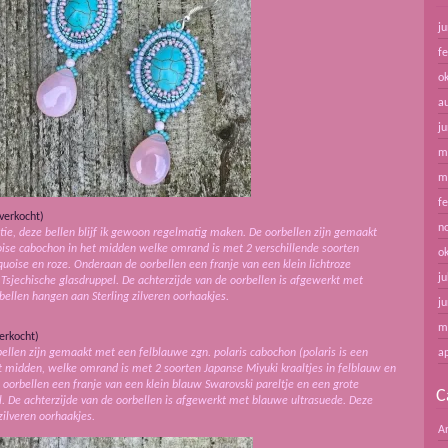
ju
f
o
a
ju
m
m
f
verkocht)
n
natie, deze bellen blijf ik gewoon regelmatig maken. De oorbellen zijn gemaakt
oise cabochon in het midden welke omrand is met 2 verschillende soorten
o
rquoise en roze. Onderaan de oorbellen een franje van een klein lichtroze
ju
 Tsjechische glasdruppel. De achterzijde van de oorbellen is afgewerkt met
bellen hangen aan Sterling zilveren oorhaakjes.
ju
m
erkocht)
bellen zijn gemaakt met een felblauwe zgn. polaris cabochon (polaris is een
ap
t midden, welke omrand is met 2 soorten Japanse Miyuki kraaltjes in felblauw en
e oorbellen een franje van een klein blauw Swarovski pareltje en een grote
C
el. De achterzijde van de oorbellen is afgewerkt met blauwe ultrasuede. Deze
zilveren oorhaakjes.
A