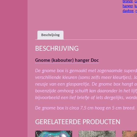
bronze
,
c
hanger
,
k
daphne
,
Beschrijving
BESCHRIJVING
Gnome (kabouter) hanger Doc
De gnome box is gemaakt met zogenaamde superdu
verschillende kleuren (soms zelfs meer kleurtjes), 
neusje van een glaspareltje. De gnome box hangt aa
bovenzijde omhoog schuift kan daaronder in het lijf
bijvoorbeeld een lief briefje of iets dergelijks, wor
De gnome box is circa 7,5 cm hoog en 5 cm breed.
GERELATEERDE PRODUCTEN