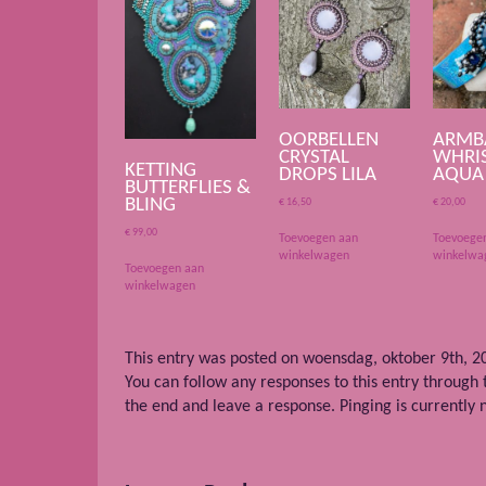
OORBELLEN
ARMB
CRYSTAL
WHRIS
KETTING
DROPS LILA
AQUA
BUTTERFLIES &
BLING
€
16,50
€
20,00
€
99,00
Toevoegen aan
Toevoege
winkelwagen
winkelwa
Toevoegen aan
winkelwagen
This entry was posted on woensdag, oktober 9th, 20
You can follow any responses to this entry through
the end and leave a response. Pinging is currently 