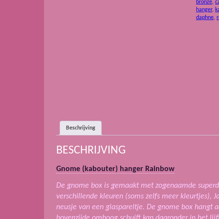
bronze
,
c
hanger
,
k
daphne
,
Beschrijving
BESCHRIJVING
Gnome (kabouter) hanger Rainbow
De gnome box is gemaakt met zogenaamde superdu
verschillende kleuren (soms zelfs meer kleurtjes), 
neusje van een glaspareltje. De gnome box hangt aa
bovenzijde omhoog schuift kan daaronder in het lijf