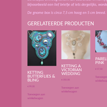
bijvoorbeeld een lief briefje of iets dergelijks, wor
De gnome box is circa 7,5 cm hoog en 5 cm breed.
GERELATEERDE PRODUCTEN
PAREL
PINK
KETTING A
VICTORIAN
€
17,50
KETTING
WEDDING
BUTTERFLIES &
Toevoege
BLING
€
350,00
winkelwa
€
99,00
Toevoegen aan
winkelwagen
Toevoegen aan
winkelwagen