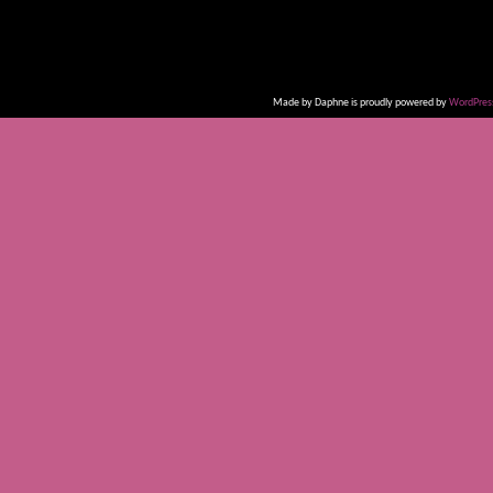
Made by Daphne is proudly powered by
WordPres