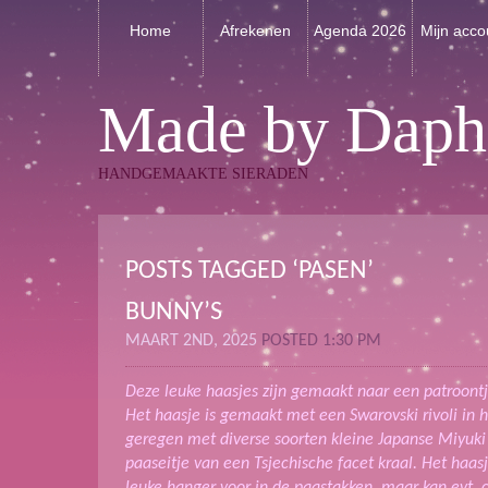
Home
Afrekenen
Agenda 2026
Mijn acco
Made by Daph
HANDGEMAAKTE SIERADEN
POSTS TAGGED ‘PASEN’
BUNNY’S
MAART 2ND, 2025
POSTED 1:30 PM
Deze leuke haasjes zijn gemaakt naar een patroontj
Het haasje is gemaakt met een Swarovski rivoli in 
geregen met diverse soorten kleine Japanse Miyuki
paaseitje van een Tsjechische facet kraal. Het haasj
leuke hanger voor in de paastakken, maar kan evt. 