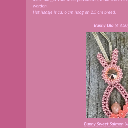
worden.
Het haasje is ca. 6 cm hoog en 2,5 cm breed.
Bunny Lila
(€ 8,50
Bunny Sweet Salmon
(