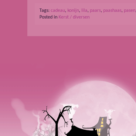
Tags:
cadeau
,
konijn
,
lila
,
paars
,
paashaas
,
pasen
Posted in
Kerst / diversen