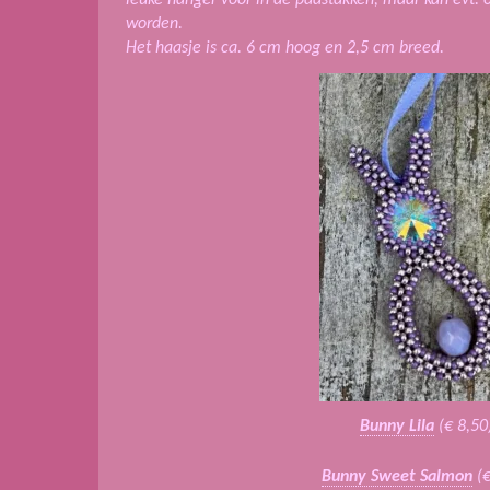
worden.
Het haasje is ca. 6 cm hoog en 2,5 cm breed.
Bunny Lila
(€ 8,50
Bunny Sweet Salmon
(