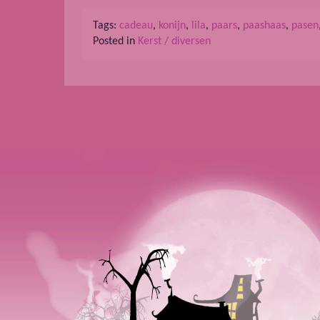
Tags:
cadeau
,
konijn
,
lila
,
paars
,
paashaas
,
pasen
Posted in
Kerst / diversen