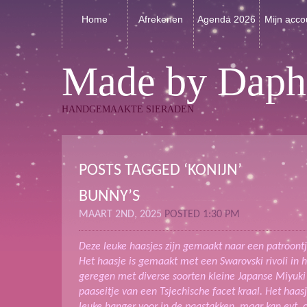
Home
Afrekenen
Agenda 2026
Mijn acco
Made by Daph
HANDGEMAAKTE SIERADEN
POSTS TAGGED ‘KONIJN’
BUNNY’S
MAART 2ND, 2025
POSTED 1:30 PM
Deze leuke haasjes zijn gemaakt naar een patroontj
Het haasje is gemaakt met een Swarovski rivoli in 
geregen met diverse soorten kleine Japanse Miyuki
paaseitje van een Tsjechische facet kraal. Het haasj
leuke hanger voor in de paastakken, maar kan evt. 