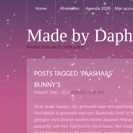
Home
Afrekenen
Agenda 2026
Mijn acco
Made by Daph
HANDGEMAAKTE SIERADEN
POSTS TAGGED ‘PAASHAAS’
BUNNY’S
MAART 2ND, 2025
POSTED 1:30 PM
Deze leuke haasjes zijn gemaakt naar een patroontj
Het haasje is gemaakt met een Swarovski rivoli in 
geregen met diverse soorten kleine Japanse Miyuki
paaseitje van een Tsjechische facet kraal. Het haasj
leuke hanger voor in de paastakken, maar kan evt. 