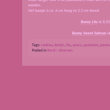
worden.
Het haasje is ca. 6 cm hoog en 2,5 cm breed.
Bunny Lila
(€ 8,50
Bunny Sweet Salmon
(
Tags:
cadeau
,
konijn
,
lila
,
paars
,
paashaas
,
pasen
Posted in
Kerst / diversen