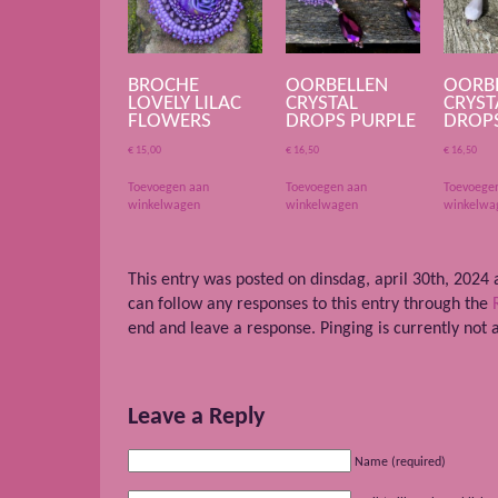
BROCHE
OORBELLEN
OORB
LOVELY LILAC
CRYSTAL
CRYST
FLOWERS
DROPS PURPLE
DROPS
€
15,00
€
16,50
€
16,50
Toevoegen aan
Toevoegen aan
Toevoege
winkelwagen
winkelwagen
winkelwa
This entry was posted on dinsdag, april 30th, 2024 a
can follow any responses to this entry through the
end and leave a response. Pinging is currently not 
Leave a Reply
Name (required)