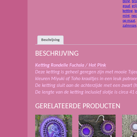
bling
,
bro
Pink
goud
,
grij
aantal
ketting
,
k
mint
,
nec
op maat
,
zalmroze
Beschrijving
BESCHRIJVING
Ketting Rondelle Fuchsia / Hot Pink
Deze ketting is geheel geregen zijn met mooie Tsje
kleuren Miyuki of Toho kraaltjes in een leuk patroo
De ketting sluit aan de achterzijde met een zwart (h
De lengte van de ketting inclusief slotje is circa 41
GERELATEERDE PRODUCTEN