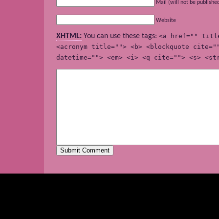
Mail (will not be publishe
Website
XHTML:
You can use these tags:
<a href="" titl
<acronym title=""> <b> <blockquote cite="
datetime=""> <em> <i> <q cite=""> <s> <st