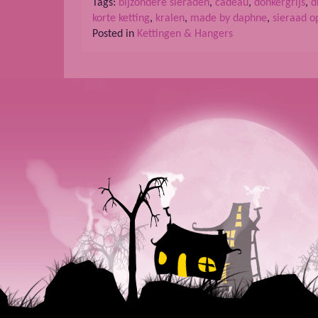
Tags:
bijzondere sieraden
,
cadeau
,
donkergrijs
,
d
korte ketting
,
kralen
,
made by daphne
,
sieraad o
Posted in
Kettingen & Hangers