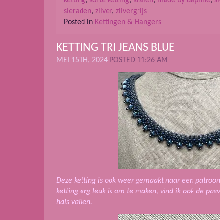
ketting
,
korte ketting
,
kralen
,
made by daphne
,
s
sieraden
,
zilver
,
zilvergrijs
Posted in
Kettingen & Hangers
KETTING TRI JEANS BLUE
MEI 15TH, 2024
POSTED 11:26 AM
Deze ketting is ook weer gemaakt naar een patroon
ketting erg leuk is om te maken, vind ik ook de pa
hals vallen.