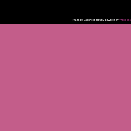
Made by Daphne is proudly powered by
WordPres