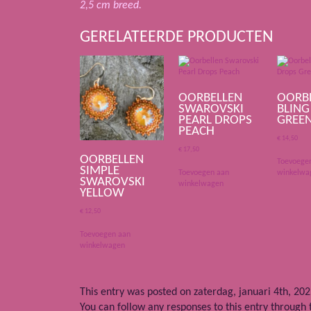
2,5 cm breed.
GERELATEERDE PRODUCTEN
OORBELLEN
OORB
SWAROVSKI
BLING
PEARL DROPS
GREE
PEACH
€
14,50
€
17,50
OORBELLEN
Toevoege
SIMPLE
Toevoegen aan
winkelwa
SWAROVSKI
winkelwagen
YELLOW
€
12,50
Toevoegen aan
winkelwagen
This entry was posted on zaterdag, januari 4th, 202
You can follow any responses to this entry through