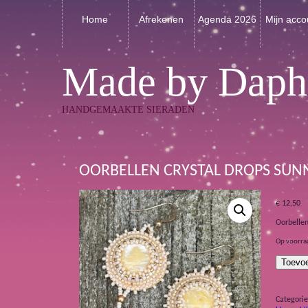
Home
Afrekenen
Agenda 2026
Mijn acco
Made by Daph
HANDGEMAAKTE SIERADEN
OORBELLEN CRYSTAL DROPS SUN
€
12,50
Oorbellen
Op voorra
Oorbellen
Toevo
Crystal
Drops
Sunny
Categori
aantal