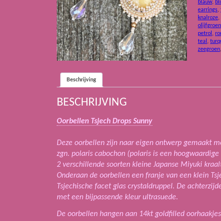
blauw
,
bl
earrings
,
knalroze
,
olijfgroen
petrol
,
ro
teal
,
turq
zeegroen
Beschrijving
BESCHRIJVING
Oorbellen Tsjech Drops Sunny
Deze oorbellen zijn naar eigen ontwerp gemaakt m
zgn. polaris cabochon (polaris is een hoogwaardige
2 verschillende soorten kleine Japanse Miyuki kraal
Onderaan de oorbellen een franje van een klein Tsj
Tsjechische facet glas crystaldruppel. De achterzijd
met een bijpassende kleur ultrasuede.
De oorbellen hangen aan 14kt goldfilled oorhaakjes 