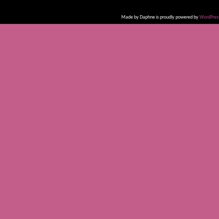
Made by Daphne is proudly powered by
WordPres