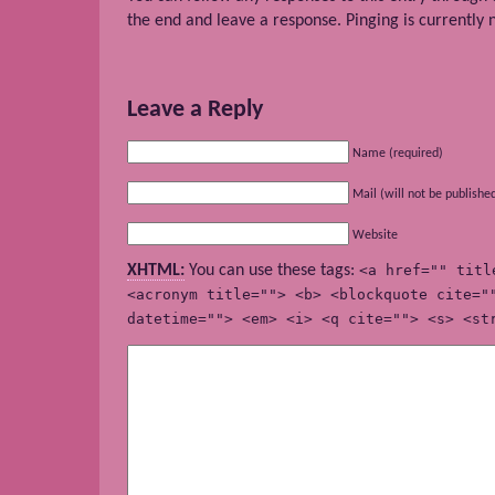
the end and leave a response. Pinging is currently 
Leave a Reply
Name (required)
Mail (will not be publishe
Website
XHTML:
You can use these tags:
<a href="" titl
<acronym title=""> <b> <blockquote cite="
datetime=""> <em> <i> <q cite=""> <s> <st