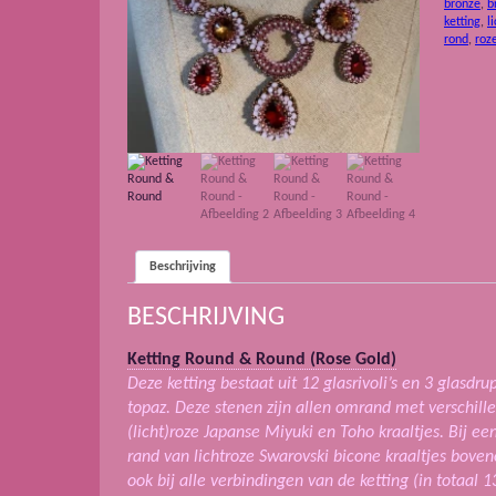
bronze
,
b
ketting
,
l
rond
,
roz
Beschrijving
BESCHRIJVING
Ketting Round & Round (Rose Gold)
Deze ketting bestaat uit 12 glasrivoli’s en 3 glasdru
topaz. Deze stenen zijn allen omrand met verschil
(licht)roze Japanse Miyuki en Toho kraaltjes. Bij ee
rand van lichtroze Swarovski bicone kraaltjes boven
ook bij alle verbindingen van de ketting (in totaal 1