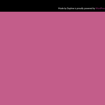
Made by Daphne is proudly powered by
WordPres