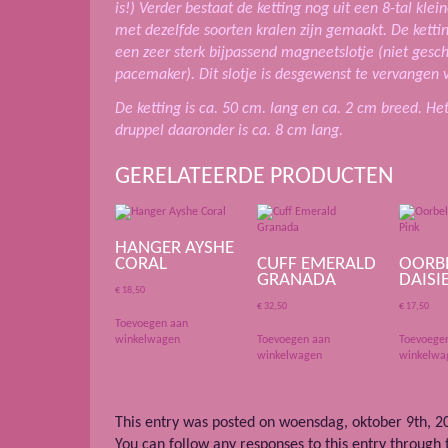
is!)
Verder bestaat de ketting nog uit een 8-tal klei
met dezelfde soorten kralen zijn gemaakt.
De ketti
een zeer sterk bijpassend magneetslotje (niet ges
pacemaker). Dit slotje is desgewenst te vervangen v
De ketting is ca. 50 cm. lang en ca. 2 cm breed. He
druppel daaronder is ca. 8 cm lang.
GERELATEERDE PRODUCTEN
HANGER AYSHE
CORAL
CUFF EMERALD
OORB
GRANADA
DAISI
€
18,50
€
32,50
€
17,50
Toevoegen aan
winkelwagen
Toevoegen aan
Toevoege
winkelwagen
winkelwa
This entry was posted on woensdag, oktober 9th, 20
You can follow any responses to this entry through